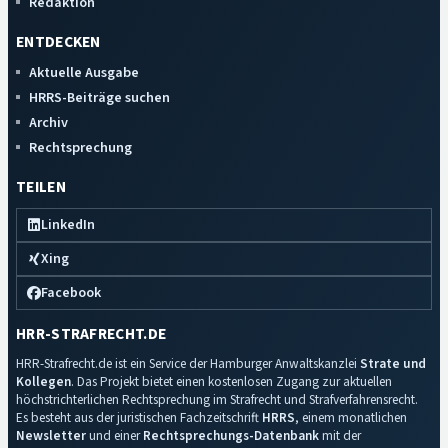
Redaktion
ENTDECKEN
Aktuelle Ausgabe
HRRS-Beiträge suchen
Archiv
Rechtsprechung
TEILEN
LinkedIn
Xing
Facebook
HRR-STRAFRECHT.DE
HRR-Strafrecht.de ist ein Service der Hamburger Anwaltskanzlei
Strate und
Kollegen
. Das Projekt bietet einen kostenlosen Zugang zur aktuellen
höchstrichterlichen Rechtsprechung im Strafrecht und Strafverfahrensrecht.
Es besteht aus der juristischen Fachzeitschrift
HRRS
, einem monatlichen
Newsletter
und einer
Rechtsprechungs-Datenbank
mit der