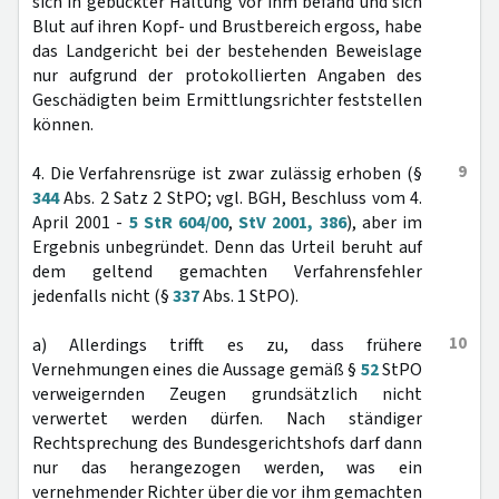
sich in gebückter Haltung vor ihm befand und sich
Blut auf ihren Kopf- und Brustbereich ergoss, habe
das Landgericht bei der bestehenden Beweislage
nur aufgrund der protokollierten Angaben des
Geschädigten beim Ermittlungsrichter feststellen
können.
9
4. Die Verfahrensrüge ist zwar zulässig erhoben (§
344
Abs. 2 Satz 2 StPO; vgl. BGH, Beschluss vom 4.
April 2001 -
5 StR 604/00
,
StV 2001, 386
), aber im
Ergebnis unbegründet. Denn das Urteil beruht auf
dem geltend gemachten Verfahrensfehler
jedenfalls nicht (§
337
Abs. 1 StPO).
10
a) Allerdings trifft es zu, dass frühere
Vernehmungen eines die Aussage gemäß §
52
StPO
verweigernden Zeugen grundsätzlich nicht
verwertet werden dürfen. Nach ständiger
Rechtsprechung des Bundesgerichtshofs darf dann
nur das herangezogen werden, was ein
vernehmender Richter über die vor ihm gemachten