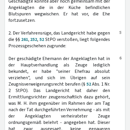
Geschädigte konnte aber noch gemeinsam mit der
Angeklagten die in der Küche befindlichen
Blutspuren wegwischen. Er hat vor, die Ehe
fortzusetzen.
5
2. Der Verfahrensrüge, das Landgericht habe gegen
die §§
261
,
252
,
52
StPO verstoßen, liegt folgendes
Prozessgeschehen zugrunde:
6
Der geschädigte Ehemann der Angeklagten hat in
der Hauptverhandlung als Zeuge lediglich
bekundet, er habe "seiner Ehefrau absolut
verziehen", und sich im Übrigen auf sein
Zeugnisverweigerungsrecht berufen (§
52
Abs. 1 Nr.
2 StPO). Das Landgericht hat daher den
Ermittlungsrichter zeugenschaftlich dazu gehört,
was M. H. ihm gegenüber im Rahmen der am Tag
nach der Tat durchgeführten Vernehmung - als mit
der Angeklagten verheirateter Zeuge
ordnungsgemäß belehrt - angegeben hat. Dieser
hat zwar ausgesagt, keine genaueren