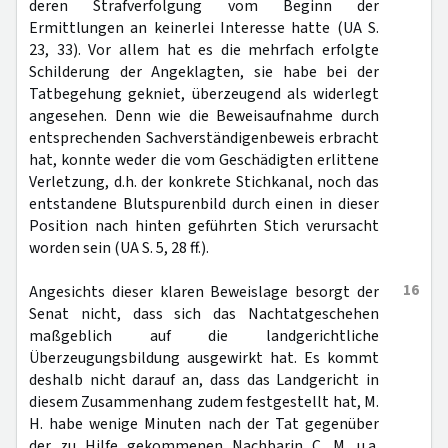
deren Strafverfolgung vom Beginn der
Ermittlungen an keinerlei Interesse hatte (UA S.
23, 33). Vor allem hat es die mehrfach erfolgte
Schilderung der Angeklagten, sie habe bei der
Tatbegehung gekniet, überzeugend als widerlegt
angesehen. Denn wie die Beweisaufnahme durch
entsprechenden Sachverständigenbeweis erbracht
hat, konnte weder die vom Geschädigten erlittene
Verletzung, d.h. der konkrete Stichkanal, noch das
entstandene Blutspurenbild durch einen in dieser
Position nach hinten geführten Stich verursacht
worden sein (UA S. 5, 28 ff.).
16
Angesichts dieser klaren Beweislage besorgt der
Senat nicht, dass sich das Nachtatgeschehen
maßgeblich auf die landgerichtliche
Überzeugungsbildung ausgewirkt hat. Es kommt
deshalb nicht darauf an, dass das Landgericht in
diesem Zusammenhang zudem festgestellt hat, M.
H. habe wenige Minuten nach der Tat gegenüber
der zu Hilfe gekommenen Nachbarin C. M. u.a.