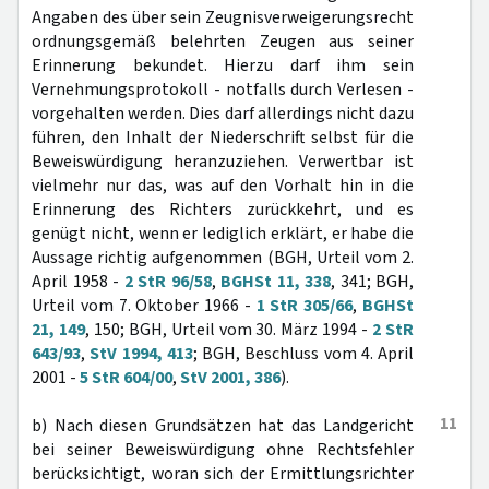
Angaben des über sein Zeugnisverweigerungsrecht
ordnungsgemäß belehrten Zeugen aus seiner
Erinnerung bekundet. Hierzu darf ihm sein
Vernehmungsprotokoll - notfalls durch Verlesen -
vorgehalten werden. Dies darf allerdings nicht dazu
führen, den Inhalt der Niederschrift selbst für die
Beweiswürdigung heranzuziehen. Verwertbar ist
vielmehr nur das, was auf den Vorhalt hin in die
Erinnerung des Richters zurückkehrt, und es
genügt nicht, wenn er lediglich erklärt, er habe die
Aussage richtig aufgenommen (BGH, Urteil vom 2.
April 1958 -
2 StR 96/58
,
BGHSt 11, 338
, 341; BGH,
Urteil vom 7. Oktober 1966 -
1 StR 305/66
,
BGHSt
21, 149
, 150; BGH, Urteil vom 30. März 1994 -
2 StR
643/93
,
StV 1994, 413
; BGH, Beschluss vom 4. April
2001 -
5 StR 604/00
,
StV 2001, 386
).
11
b) Nach diesen Grundsätzen hat das Landgericht
bei seiner Beweiswürdigung ohne Rechtsfehler
berücksichtigt, woran sich der Ermittlungsrichter