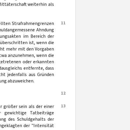
Mittäterschaft weiterhin als
11
tellten Strafrahmengrenzen
schuldangemessene Ahndung
ungsakten im Bereich der
überschritten ist, wenn die
icht mehr mit den Vorgaben
 etwa anzunehmen, wenn die
getretenen oder erkannten
ausgleichs entfernte, dass
cht jedenfalls aus Gründen
gung abzuweichen.
12
13
r größer sein als der einer
er gewichtige Tatbeiträge
ung des Schuldgehalts der
ngeklagten der "Intensität