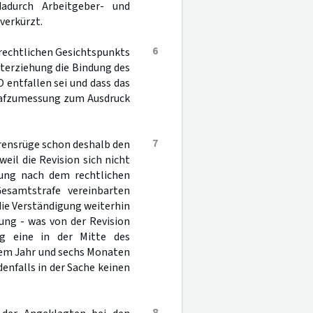
adurch Arbeitgeber- und
verkürzt.
6
s rechtlichen Gesichtspunkts
interziehung die Bindung des
 entfallen sei und dass das
trafzumessung zum Ausdruck
7
hrensrüge schon deshalb den
weil die Revision sich nicht
lung nach dem rechtlichen
esamtstrafe vereinbarten
ie Verständigung weiterhin
gung - was von der Revision
ag eine in der Mitte des
nem Jahr und sechs Monaten
denfalls in der Sache keinen
8