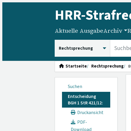
HRR
-Strafre
Aktuelle Ausgabe
Archiv
R
HRRS durchsuchen
Startseite
Rechtsprechung
B
Suchen
Entscheidung
BGH 1 StR 421/12:
Druckansicht
PDF-
Download