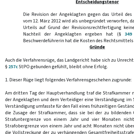
Entscheidungstenor
Die Revision der Angeklagten gegen das Urteil des 
vom 12. März 2012 wird als unbegründet verworfen, d
Urteils auf Grund der Revisionsrechtfertigung kei
Nachteil der Angeklagten ergeben hat (§
349
Beschwerdeführerin hat die Kosten des Rechtsmittels 
Gründe
Auch die Verfahrensrüge, das Landgericht habe sich zu Unrecht 
§
257c
StPO gebunden gefühlt, bleibt ohne Erfolg.
1. Dieser Rüge liegt folgendes Verfahrensgeschehen zugrunde:
Am dritten Tag der Hauptverhandlung traf die Strafkammer m
der Angeklagten und dem Verteidiger eine Verständigung im
Verständigung umfasste für den Fall eines frühzeitigen Geständ
die Zusage der Strafkammer, dass sie bei der zu bildenden 
Strafuntergrenze von einem Jahr und vier Monaten nicht
Strafobergrenze von einem Jahr und acht Monaten nicht über
die Vollstreckung der zu verhängenden Gesamtfreiheitsstra