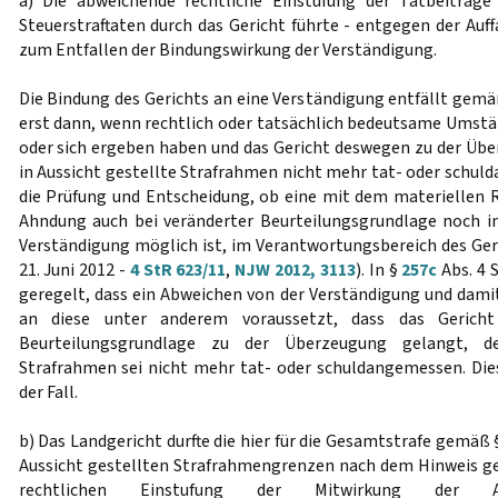
a) Die abweichende rechtliche Einstufung der Tatbeiträg
Steuerstraftaten durch das Gericht führte - entgegen der Auff
zum Entfallen der Bindungswirkung der Verständigung.
Die Bindung des Gerichts an eine Verständigung entfällt gem
erst dann, wenn rechtlich oder tatsächlich bedeutsame Umst
oder sich ergeben haben und das Gericht deswegen zu der Übe
in Aussicht gestellte Strafrahmen nicht mehr tat- oder schuld
die Prüfung und Entscheidung, ob eine mit dem materiellen 
Ahndung auch bei veränderter Beurteilungsgrundlage noch 
Verständigung möglich ist, im Verantwortungsbereich des Geri
21. Juni 2012 -
4 StR 623/11
,
NJW 2012, 3113
). In §
257c
Abs. 4 
geregelt, dass ein Abweichen von der Verständigung und damit
an diese unter anderem voraussetzt, dass das Gerich
Beurteilungsgrundlage zu der Überzeugung gelangt, de
Strafrahmen sei nicht mehr tat- oder schuldangemessen. Dies 
der Fall.
b) Das Landgericht durfte die hier für die Gesamtstrafe gemäß
Aussicht gestellten Strafrahmengrenzen nach dem Hinweis 
rechtlichen Einstufung der Mitwirkung der