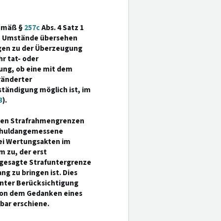
gemäß §
257c
Abs. 4 Satz 1
me Umstände übersehen
gen zu der Überzeugung
r tat- oder
dung, ob eine mit dem
ränderter
tändigung möglich ist, im
3
).
llten Strafrahmengrenzen
schuldangemessene
ei Wertungsakten im
 zu, der erst
zugesagte Strafuntergrenze
ng zu bringen ist. Dies
nter Berücksichtigung
von dem Gedanken eines
bar erschiene.