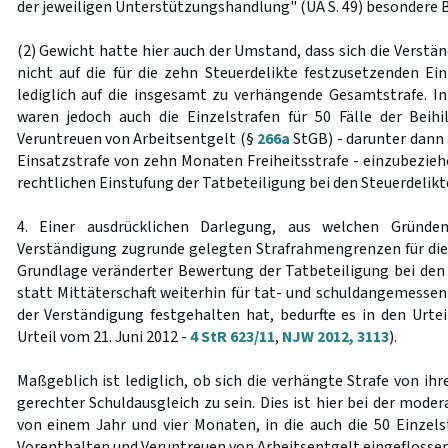
der jeweiligen Unterstützungshandlung" (UA S. 49) besondere
(2) Gewicht hatte hier auch der Umstand, dass sich die Verst
nicht auf die für die zehn Steuerdelikte festzusetzenden Ei
lediglich auf die insgesamt zu verhängende Gesamtstrafe. I
waren jedoch auch die Einzelstrafen für 50 Fälle der Beih
Veruntreuen von Arbeitsentgelt (§
266a
StGB) - darunter dann 
Einsatzstrafe von zehn Monaten Freiheitsstrafe - einzubezieh
rechtlichen Einstufung der Tatbeteiligung bei den Steuerdelikt
4. Einer ausdrücklichen Darlegung, aus welchen Gründe
Verständigung zugrunde gelegten Strafrahmengrenzen für die
Grundlage veränderter Bewertung der Tatbeteiligung bei den S
statt Mittäterschaft weiterhin für tat- und schuldangemesse
der Verständigung festgehalten hat, bedurfte es in den Urtei
Urteil vom 21. Juni 2012 -
4 StR 623/11
,
NJW 2012, 3113
).
Maßgeblich ist lediglich, ob sich die verhängte Strafe von i
gerechter Schuldausgleich zu sein. Dies ist hier bei der mode
von einem Jahr und vier Monaten, in die auch die 50 Einzel
Vorenthalten und Veruntreuen von Arbeitsentgelt eingeflossen s