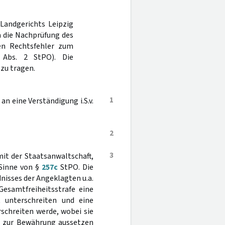
Landgerichts Leipzig
a die Nachprüfung des
nen Rechtsfehler zum
Abs. 2 StPO). Die
zu tragen.
1
an eine Verständigung i.S.v.
2
3
it der Staatsanwaltschaft,
 Sinne von §
257c
StPO. Die
nisses der Angeklagten u.a.
Gesamtfreiheitsstrafe eine
 unterschreiten und eine
schreiten werde, wobei sie
fe zur Bewährung aussetzen