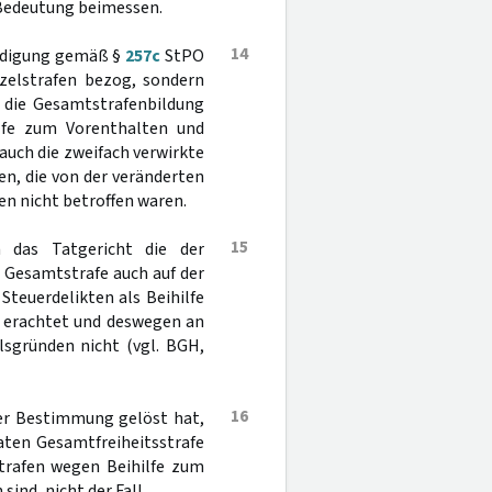
 Bedeutung beimessen.
14
ändigung gemäß §
257c
StPO
nzelstrafen bezog, sondern
n die Gesamtstrafenbildung
ilfe zum Vorenthalten und
auch die zweifach verwirkte
en, die von der veränderten
en nicht betroffen waren.
15
n das Tatgericht die der
 Gesamtstrafe auch auf der
teuerdelikten als Beihilfe
n erachtet und deswegen an
lsgründen nicht (vgl. BGH,
16
hrer Bestimmung gelöst hat,
raten Gesamtfreiheitsstrafe
strafen wegen Beihilfe zum
ind, nicht der Fall.