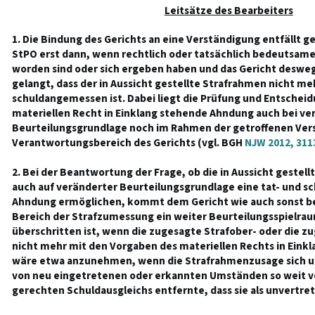
Leitsätze des Bearbeiters
1. Die Bindung des Gerichts an eine Verständigung entfällt 
StPO erst dann, wenn rechtlich oder tatsächlich bedeutsa
worden sind oder sich ergeben haben und das Gericht deswe
gelangt, dass der in Aussicht gestellte Strafrahmen nicht meh
schuldangemessen ist. Dabei liegt die Prüfung und Entschei
materiellen Recht in Einklang stehende Ahndung auch bei ve
Beurteilungsgrundlage noch im Rahmen der getroffenen Vers
Verantwortungsbereich des Gerichts (vgl. BGH
NJW 2012, 311
2. Bei der Beantwortung der Frage, ob die in Aussicht geste
auch auf veränderter Beurteilungsgrundlage eine tat- und 
Ahndung ermöglichen, kommt dem Gericht wie auch sonst b
Bereich der Strafzumessung ein weiter Beurteilungsspielraum
überschritten ist, wenn die zugesagte Strafober- oder die 
nicht mehr mit den Vorgaben des materiellen Rechts in Einkla
wäre etwa anzunehmen, wenn die Strafrahmenzusage sich u
von neu eingetretenen oder erkannten Umständen so weit 
gerechten Schuldausgleichs entfernte, dass sie als unvertret