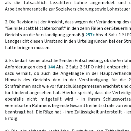
als die tatsächlich bezahlten Löhne angemeldet und d
Arbeitnehmeranteile zur Sozialversicherung sowie Lohnsteuer 
2. Die Revision ist der Ansicht, dass wegen der Veränderung de
"Beihilfe statt Mittäterschaft" in den zehn Fällen der Steuerh
Gerichts an die Verständigung gemäß §
257c
Abs. 4 Satz 1 StPO
Landgericht diesen Umstand in den Urteilsgründen bei der S
hätte bringen müssen.
3. Es bedarf keiner abschließenden Entscheidung, ob die Verfa
Anforderungen des §
344
Abs. 2 Satz 2 StPO nicht entspricht, 
dazu verhält, ob auch die Angeklagte in der Hauptverhand
Hinweis des Gerichts den in der Verständigung für die G
Strafrahmen nach wie vor für schuldangemessen erachtet und d
für bindend angesehen hat. Hierfür spricht, dass die Verteidi
ebenfalls nicht mitgeteilt wird - in ihrem Schlussvortr
vereinbarten Rahmens liegende Gesamtfreiheitsstrafe von ei
beantragt hat. Die Rüge hat - ihre Zulässigkeit unterstellt - je
Erfolg.