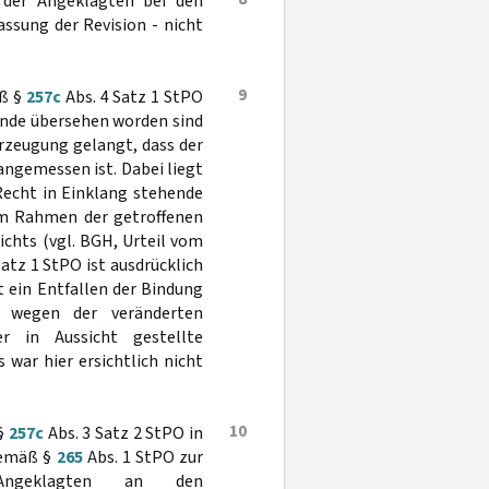
e der Angeklagten bei den
assung der Revision - nicht
9
äß §
257c
Abs. 4 Satz 1 StPO
ände übersehen worden sind
rzeugung gelangt, dass der
angemessen ist. Dabei liegt
Recht in Einklang stehende
im Rahmen der getroffenen
chts (vgl. BGH, Urteil vom
Satz 1 StPO ist ausdrücklich
 ein Entfallen der Bindung
t wegen der veränderten
r in Aussicht gestellte
war hier ersichtlich nicht
10
 §
257c
Abs. 3 Satz 2 StPO in
gemäß §
265
Abs. 1 StPO zur
 Angeklagten an den