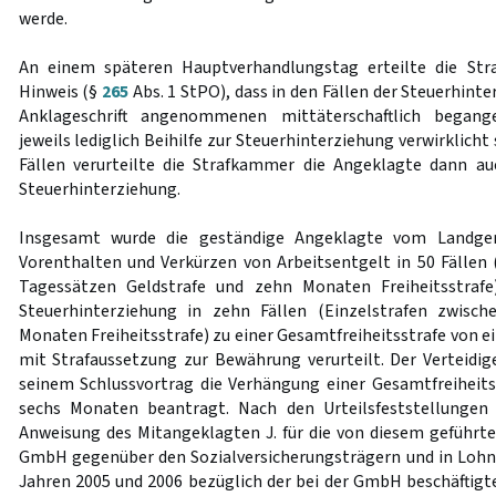
werde.
An einem späteren Hauptverhandlungstag erteilte die Str
Hinweis (§
265
Abs. 1 StPO), dass in den Fällen der Steuerhinte
Anklageschrift angenommenen mittäterschaftlich begang
jeweils lediglich Beihilfe zur Steuerhinterziehung verwirklicht
Fällen verurteilte die Strafkammer die Angeklagte dann au
Steuerhinterziehung.
Insgesamt wurde die geständige Angeklagte vom Landger
Vorenthalten und Verkürzen von Arbeitsentgelt in 50 Fällen 
Tagessätzen Geldstrafe und zehn Monaten Freiheitsstrafe
Steuerhinterziehung in zehn Fällen (Einzelstrafen zwisc
Monaten Freiheitsstrafe) zu einer Gesamtfreiheitsstrafe von 
mit Strafaussetzung zur Bewährung verurteilt. Der Verteidige
seinem Schlussvortrag die Verhängung einer Gesamtfreiheit
sechs Monaten beantragt. Nach den Urteilsfeststellungen
Anweisung des Mitangeklagten J. für die von diesem geführte
GmbH gegenüber den Sozialversicherungsträgern und in Loh
Jahren 2005 und 2006 bezüglich der bei der GmbH beschäftig