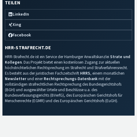
TEILEN
LinkedIn
Xing
Facebook
HRR-STRAFRECHT.DE
HRR-Strafrecht.de ist ein Service der Hamburger Anwaltskanzlei
Strate und
Kollegen
. Das Projekt bietet einen kostenlosen Zugang zur aktuellen
höchstrichterlichen Rechtsprechung im Strafrecht und Strafverfahrensrecht.
Es besteht aus der juristischen Fachzeitschrift
HRRS
, einem monatlichen
Newsletter
und einer
Rechtsprechungs-Datenbank
mit der
vollständigen strafrechtlichen Rechtsprechung des Bundesgerichtshofs
(BGH) und ausgewählter Urteile und Beschlüsse u.a. des
Bundesverfassungsgerichts (BVerfG), des Europäischen Gerichtshofs für
Menschenrechte (EGMR) und des Europäischen Gerichtshofs (EuGH).
Impressum
·
Datenschutz