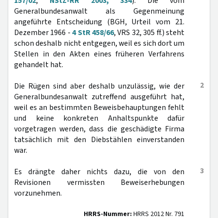
157/02
,
NStZ-RR 2003, 334
). Die vom
Generalbundesanwalt als Gegenmeinung
angeführte Entscheidung (BGH, Urteil vom 21.
Dezember 1966 -
4 StR 458/66
, VRS 32, 305 ff.) steht
schon deshalb nicht entgegen, weil es sich dort um
Stellen in den Akten eines früheren Verfahrens
gehandelt hat.
2
Die Rügen sind aber deshalb unzulässig, wie der
Generalbundesanwalt zutreffend ausgeführt hat,
weil es an bestimmten Beweisbehauptungen fehlt
und keine konkreten Anhaltspunkte dafür
vorgetragen werden, dass die geschädigte Firma
tatsächlich mit den Diebstählen einverstanden
war.
3
Es drängte daher nichts dazu, die von den
Revisionen vermissten Beweiserhebungen
vorzunehmen.
HRRS-Nummer:
HRRS 2012 Nr. 791