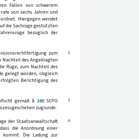
ren Fällen von schwerem
trafe von sechs Jahren und
eordnet. Hiergegen wendet
auf die Sachrüge gestützten
ahrensrüge bezüglich der
2
evisionsrechtfertigung zum
m Nachteil des Angeklagten
 die Rüge, zum Nachteil des
de gelegt worden, obgleich
erfolgten Berichtigung des
3
spflicht gemäß §
265
StPO
rozessgeschehen zugrunde:
4
age der Staatsanwaltschaft
 dass die Anordnung einer
t kommt. Die Ladung zur