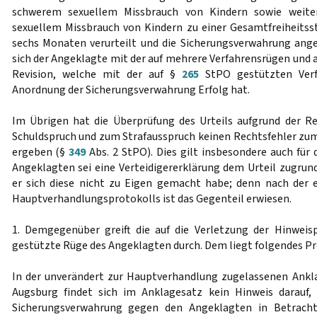
schwerem sexuellem Missbrauch von Kindern sowie weite
sexuellem Missbrauch von Kindern zu einer Gesamtfreiheitss
sechs Monaten verurteilt und die Sicherungsverwahrung ang
sich der Angeklagte mit der auf mehrere Verfahrensrügen und 
Revision, welche mit der auf §
265
StPO gestützten Verf
Anordnung der Sicherungsverwahrung Erfolg hat.
Im Übrigen hat die Überprüfung des Urteils aufgrund der R
Schuldspruch und zum Strafausspruch keinen Rechtsfehler zu
ergeben (§
349
Abs. 2 StPO). Dies gilt insbesondere auch für
Angeklagten sei eine Verteidigererklärung dem Urteil zugrun
er sich diese nicht zu Eigen gemacht habe; denn nach der 
Hauptverhandlungsprotokolls ist das Gegenteil erwiesen.
1. Demgegenüber greift die auf die Verletzung der Hinwei
gestützte Rüge des Angeklagten durch. Dem liegt folgendes P
In der unverändert zur Hauptverhandlung zugelassenen Ankl
Augsburg findet sich im Anklagesatz kein Hinweis darauf,
Sicherungsverwahrung gegen den Angeklagten in Betrach