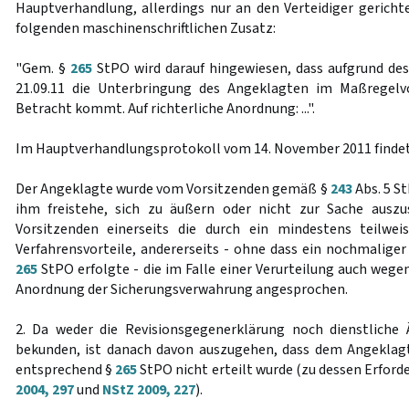
Hauptverhandlung, allerdings nur an den Verteidiger gerich
folgenden maschinenschriftlichen Zusatz:
"Gem. §
265
StPO wird darauf hingewiesen, dass aufgrund de
21.09.11 die Unterbringung des Angeklagten im Maßregel
Betracht kommt. Auf richterliche Anordnung: ...".
Im Hauptverhandlungsprotokoll vom 14. November 2011 findet 
Der Angeklagte wurde vom Vorsitzenden gemäß §
243
Abs. 5 St
ihm freistehe, sich zu äußern oder nicht zur Sache ausz
Vorsitzenden einerseits die durch ein mindestens teilwe
Verfahrensvorteile, andererseits - ohne dass ein nochmaliger
265
StPO erfolgte - die im Falle einer Verurteilung auch weg
Anordnung der Sicherungsverwahrung angesprochen.
2. Da weder die Revisionsgegenerklärung noch dienstliche
bekunden, ist danach davon auszugehen, dass dem Angeklagt
entsprechend §
265
StPO nicht erteilt wurde (zu dessen Erford
2004, 297
und
NStZ 2009, 227
).