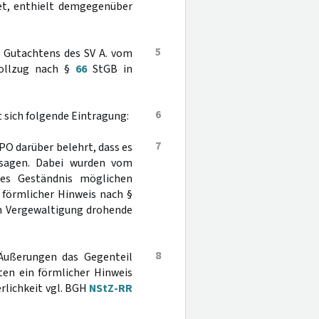
tet, enthielt demgegenüber
5
s Gutachtens des SV A. vom
vollzug nach §
66
StGB in
6
sich folgende Eintragung:
7
PO darüber belehrt, dass es
usagen. Dabei wurden vom
ises Geständnis möglichen
 förmlicher Hinweis nach §
en Vergewaltigung drohende
8
 Äußerungen das Gegenteil
en ein förmlicher Hinweis
erlichkeit vgl. BGH
NStZ-RR