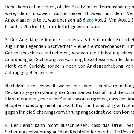
Dabei kann dahinstehen, ob der Zusatz in der Terminsladung h
wäre, denn insoweit wurde dieser Hinweis nur dem Vert
Angeklagten erteilt, was aber gemäß §
265
Abs. 2 i.V.m. Abs. 
6. Aufl., § 265 Rn. 19) erforderlich gewesen wäre.
3. Der Angeklagte konnte - anders als bei dem der Entsc
zugrunde liegenden Sachverhalt - einen entsprechenden Hin
Gerichtsbeschluss entnehmen, wonach die Einholung eines
Anordnung der Sicherungsverwahrung beschlossen wurde; denn
nicht vom Gericht, sondern noch vor Anklageerhebung von 
Auftrag gegeben worden.
Nachdem sich insoweit weder aus dem Hauptverhandlungs
Revisionsgegenerklärung der Staatsanwaltschaft und dienst
hierauf ergeben, muss der Senat davon ausgehen, dass der A
Hauptverhandlung nicht unzweifelhaft und eindeutig entneh
gegen ihn die Sicherungsverwahrung angeordnet werden könnt
4. Der Senat kann nicht ausschließen, dass das Urteil be
Sicherungsverwahrung auf dem Rechtsfehler beruht. Die Revis