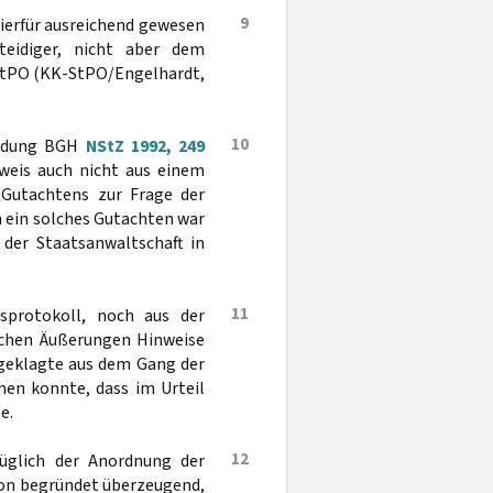
9
ierfür ausreichend gewesen
eidiger, nicht aber dem
1 StPO (KK-StPO/Engelhardt,
10
heidung BGH
NStZ 1992, 249
weis auch nicht aus einem
 Gutachtens zur Frage der
 ein solches Gutachten war
der Staatsanwaltschaft in
11
protokoll, noch aus der
lichen Äußerungen Hinweise
ngeklagte aus dem Gang der
men konnte, dass im Urteil
e.
12
züglich der Anordnung der
ion begründet überzeugend,