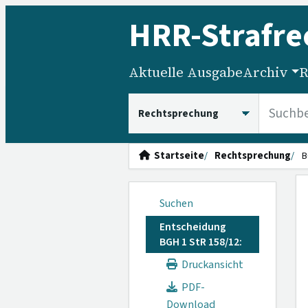
HRR
-Strafre
Aktuelle Ausgabe
Archiv
R
HRRS durchsuchen
Startseite
Rechtsprechung
B
Suchen
Entscheidung
BGH 1 StR 158/12:
Druckansicht
PDF-
Download