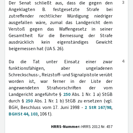
3
Der Senat schließt aus, dass die gegen den
Angeklagten B. festgesetzte Strafe bei
zutreffender rechtlicher Würdigung niedriger
ausgefallen wäre, zumal das Landgericht dem
Verstoß gegen das Waffengesetz in seiner
Gesamtheit für die Bemessung der Strafe
ausdrücklich kein eigenständiges Gewicht
beigemessen hat (UA S. 26).
4
Da die Tat unter Einsatz einer zwar
funktionsfähigen, aber ungeladenen
Schreckschuss-, Reizstoff- und Signalpistole verübt
worden ist, war ferner in der Liste der
angewendeten Strafvorschriften der vom
Landgericht angeführte §
250
Abs. 1 Nr. 1 a) StGB
durch §
250
Abs. 1 Nr. 1 b) StGB zu ersetzen (vgl.
BGH, Beschluss vom 17. Juni 1998 -
2 StR 167/98
,
BGHSt 44, 103
, 106 f.).
HRRS-Nummer:
HRRS 2012 Nr. 457