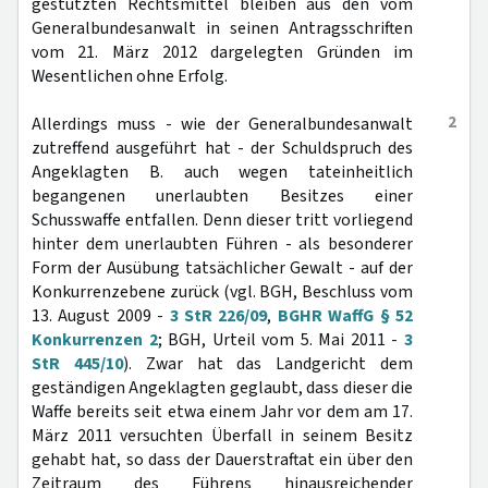
gestützten Rechtsmittel bleiben aus den vom
Generalbundesanwalt in seinen Antragsschriften
vom 21. März 2012 dargelegten Gründen im
Wesentlichen ohne Erfolg.
2
Allerdings muss - wie der Generalbundesanwalt
zutreffend ausgeführt hat - der Schuldspruch des
Angeklagten B. auch wegen tateinheitlich
begangenen unerlaubten Besitzes einer
Schusswaffe entfallen. Denn dieser tritt vorliegend
hinter dem unerlaubten Führen - als besonderer
Form der Ausübung tatsächlicher Gewalt - auf der
Konkurrenzebene zurück (vgl. BGH, Beschluss vom
13. August 2009 -
3 StR 226/09
,
BGHR WaffG § 52
Konkurrenzen 2
; BGH, Urteil vom 5. Mai 2011 -
3
StR 445/10
). Zwar hat das Landgericht dem
geständigen Angeklagten geglaubt, dass dieser die
Waffe bereits seit etwa einem Jahr vor dem am 17.
März 2011 versuchten Überfall in seinem Besitz
gehabt hat, so dass der Dauerstraftat ein über den
Zeitraum des Führens hinausreichender