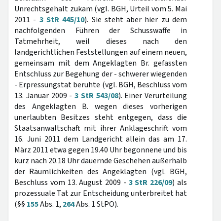
Unrechtsgehalt zukam (vgl. BGH, Urteil vom 5. Mai
2011 -
3 StR 445/10
). Sie steht aber hier zu dem
nachfolgenden Führen der Schusswaffe in
Tatmehrheit, weil dieses nach den
landgerichtlichen Feststellungen auf einem neuen,
gemeinsam mit dem Angeklagten Br. gefassten
Entschluss zur Begehung der - schwerer wiegenden
- Erpressungstat beruhte (vgl. BGH, Beschluss vom
13. Januar 2009 -
3 StR 543/08
). Einer Verurteilung
des Angeklagten B. wegen dieses vorherigen
unerlaubten Besitzes steht entgegen, dass die
Staatsanwaltschaft mit ihrer Anklageschrift vom
16. Juni 2011 dem Landgericht allein das am 17.
März 2011 etwa gegen 19.40 Uhr begonnene und bis
kurz nach 20.18 Uhr dauernde Geschehen außerhalb
der Räumlichkeiten des Angeklagten (vgl. BGH,
Beschluss vom 13. August 2009 -
3 StR 226/09
) als
prozessuale Tat zur Entscheidung unterbreitet hat
(§§
155
Abs. 1,
264
Abs. 1 StPO).