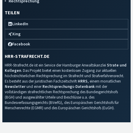
Rechtsprechung
TEILEN
LinkedIn
Xing
Facebook
HRR-STRAFRECHT.DE
HRR-Strafrecht.de ist ein Service der Hamburger Anwaltskanzlei
Strate und
Kollegen
. Das Projekt bietet einen kostenlosen Zugang zur aktuellen
höchstrichterlichen Rechtsprechung im Strafrecht und Strafverfahrensrecht.
Es besteht aus der juristischen Fachzeitschrift
HRRS
, einem monatlichen
Newsletter
und einer
Rechtsprechungs-Datenbank
mit der
vollständigen strafrechtlichen Rechtsprechung des Bundesgerichtshofs
(BGH) und ausgewählter Urteile und Beschlüsse u.a. des
Bundesverfassungsgerichts (BVerfG), des Europäischen Gerichtshofs für
Menschenrechte (EGMR) und des Europäischen Gerichtshofs (EuGH).
Impressum
·
Datenschutz