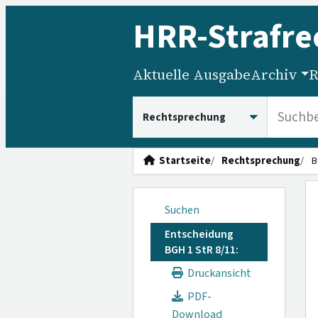
HRR
-Strafre
Aktuelle Ausgabe
Archiv
R
HRRS durchsuchen
Startseite
Rechtsprechung
B
Suchen
Entscheidung
BGH 1 StR 8/11:
Druckansicht
PDF-
Download