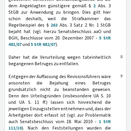
dem Angeklagten günstigere gemäß §
2
Abs. 3
StGB zur Anwendung zu bringen. Dies gilt hier
schon deshalb, weil die Strafkammer das
Regelbeispiel des §
263
Abs. 3 Satz 2 Nr. 1 StGB
bejaht hat (vgl. hierzu Senatsbeschluss aaO und
BGH, Beschlüsse vom 20. Dezember 2007 -
5 StR
481/07
und
5 StR 482/07
).
8
Daher hat die Verurteilung wegen tateinheitlich
begangenen Betruges zu entfallen.
9
Entgegen der Auffassung des Revisionsführers wäre
ansonsten die Bejahung eines Betruges
grundsätzlich nicht zu beanstanden gewesen.
Denn den Urteilsgründen (insbesondere UA S. 10
und UA S. 11 ff.) lassen sich hinreichend die
jeweiligen Einzugsstellen entnehmen und, dass der
Arbeitgeber dort erfasst ist (vgl. zur Problematik
auch Senatsbeschluss vom 18. Mai 2010 -
1 StR
111/10
). Nach den Feststellungen wurden die