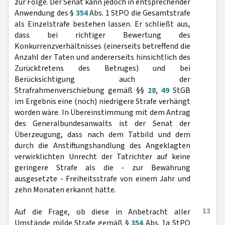
zur Folge. Der Senat kann jedoch in entsprechender
Anwendung des §
354
Abs. 1 StPO die Gesamtstrafe
als Einzelstrafe bestehen lassen. Er schließt aus,
dass bei richtiger Bewertung des
Konkurrenzverhältnisses (einerseits betreffend die
Anzahl der Taten und andererseits hinsichtlich des
Zurücktretens des Betruges) und bei
Berücksichtigung auch der
Strafrahmenverschiebung gemäß §§
28
,
49
StGB
im Ergebnis eine (noch) niedrigere Strafe verhängt
worden wäre. In Übereinstimmung mit dem Antrag
des Generalbundesanwalts ist der Senat der
Überzeugung, dass nach dem Tatbild und dem
durch die Anstiftungshandlung des Angeklagten
verwirklichten Unrecht der Tatrichter auf keine
geringere Strafe als die - zur Bewährung
ausgesetzte - Freiheitsstrafe von einem Jahr und
zehn Monaten erkannt hätte.
13
Auf die Frage, ob diese in Anbetracht aller
Umstände milde Strafe gemäß §
354
Abs. 1a StPO