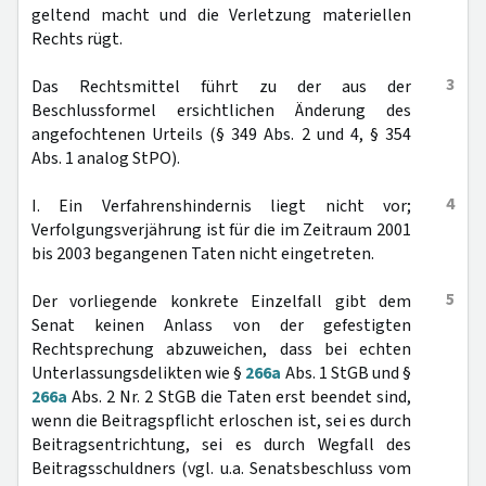
geltend macht und die Verletzung materiellen
Rechts rügt.
3
Das Rechtsmittel führt zu der aus der
Beschlussformel ersichtlichen Änderung des
angefochtenen Urteils (§ 349 Abs. 2 und 4, § 354
Abs. 1 analog StPO).
4
I. Ein Verfahrenshindernis liegt nicht vor;
Verfolgungsverjährung ist für die im Zeitraum 2001
bis 2003 begangenen Taten nicht eingetreten.
5
Der vorliegende konkrete Einzelfall gibt dem
Senat keinen Anlass von der gefestigten
Rechtsprechung abzuweichen, dass bei echten
Unterlassungsdelikten wie §
266a
Abs. 1 StGB und §
266a
Abs. 2 Nr. 2 StGB die Taten erst beendet sind,
wenn die Beitragspflicht erloschen ist, sei es durch
Beitragsentrichtung, sei es durch Wegfall des
Beitragsschuldners (vgl. u.a. Senatsbeschluss vom