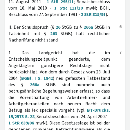
11. August 2011 -
1 StR 295/11
; Senatsbeschluss
vom 18. Mai 2010 -
1 StR 111/10
mwN; BGH,
Beschluss vom 27. September 1991 -
2 StR 315/91
).
6
II. Der Schuldspruch (§
26
StGB zu §
266a
StGB in
Tateinheit mit §
263
StGB) hält rechtlicher
Nachprüfung nicht stand.
7
1. Das Landgericht hat die im
Entscheidungszeitpunkt geänderte, dem
Angeklagten günstigere Rechtslage nicht
berücksichtigt. Von dem durch Gesetz vom 23. Juli
2004 (
BGBl. I S. 1842
) neu gefassten Tatbestand
des §
266a
StGB sind nunmehr auch
betrugsähnliche Begehungsweisen erfasst, so dass
die Vorenthaltung von Arbeitnehmer- und
Arbeitgeberanteilen nach neuem Recht dem
Betrug als lex specialis vorgeht (vgl.
BT-Drucks.
15/2573 S. 28
; Senatsbeschluss vom 24. April 2007 -
1 StR 639/06
mwN). Diese Gesetzeslage ist bei der
gebotenen konkreten Betrachtungsweise als die