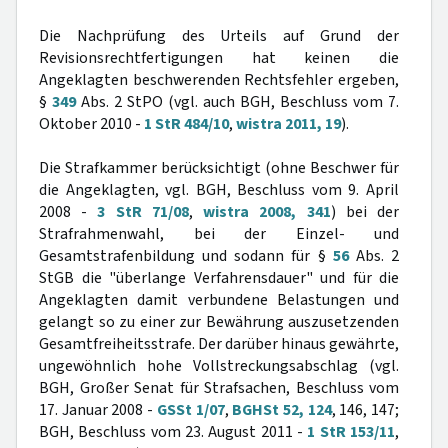
Die Nachprüfung des Urteils auf Grund der
Revisionsrechtfertigungen hat keinen die
Angeklagten beschwerenden Rechtsfehler ergeben,
§
349
Abs. 2 StPO (vgl. auch BGH, Beschluss vom 7.
Oktober 2010 -
1 StR 484/10
,
wistra 2011, 19
).
Die Strafkammer berücksichtigt (ohne Beschwer für
die Angeklagten, vgl. BGH, Beschluss vom 9. April
2008 -
3 StR 71/08
,
wistra 2008, 341
) bei der
Strafrahmenwahl, bei der Einzel- und
Gesamtstrafenbildung und sodann für §
56
Abs. 2
StGB die "überlange Verfahrensdauer" und für die
Angeklagten damit verbundene Belastungen und
gelangt so zu einer zur Bewährung auszusetzenden
Gesamtfreiheitsstrafe. Der darüber hinaus gewährte,
ungewöhnlich hohe Vollstreckungsabschlag (vgl.
BGH, Großer Senat für Strafsachen, Beschluss vom
17. Januar 2008 -
GSSt 1/07
,
BGHSt 52, 124
, 146, 147;
BGH, Beschluss vom 23. August 2011 -
1 StR 153/11
,