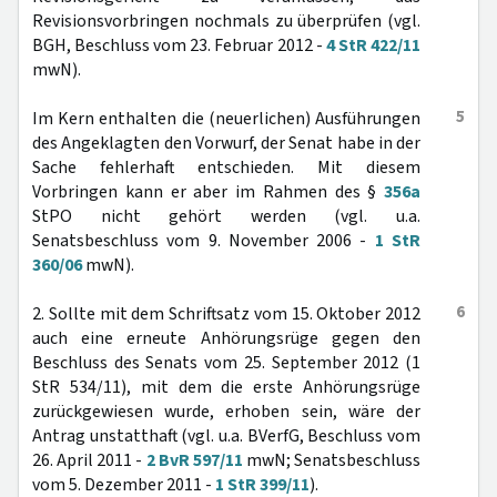
Revisionsvorbringen nochmals zu überprüfen (vgl.
BGH, Beschluss vom 23. Februar 2012 -
4 StR 422/11
mwN).
5
Im Kern enthalten die (neuerlichen) Ausführungen
des Angeklagten den Vorwurf, der Senat habe in der
Sache fehlerhaft entschieden. Mit diesem
Vorbringen kann er aber im Rahmen des §
356a
StPO nicht gehört werden (vgl. u.a.
Senatsbeschluss vom 9. November 2006 -
1 StR
360/06
mwN).
6
2. Sollte mit dem Schriftsatz vom 15. Oktober 2012
auch eine erneute Anhörungsrüge gegen den
Beschluss des Senats vom 25. September 2012 (1
StR 534/11), mit dem die erste Anhörungsrüge
zurückgewiesen wurde, erhoben sein, wäre der
Antrag unstatthaft (vgl. u.a. BVerfG, Beschluss vom
26. April 2011 -
2 BvR 597/11
mwN; Senatsbeschluss
vom 5. Dezember 2011 -
1 StR 399/11
).