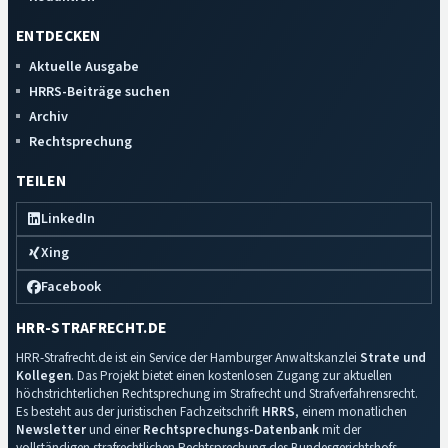
ENTDECKEN
Aktuelle Ausgabe
HRRS-Beiträge suchen
Archiv
Rechtsprechung
TEILEN
LinkedIn
Xing
Facebook
HRR-STRAFRECHT.DE
HRR-Strafrecht.de ist ein Service der Hamburger Anwaltskanzlei
Strate und
Kollegen
. Das Projekt bietet einen kostenlosen Zugang zur aktuellen
höchstrichterlichen Rechtsprechung im Strafrecht und Strafverfahrensrecht.
Es besteht aus der juristischen Fachzeitschrift
HRRS
, einem monatlichen
Newsletter
und einer
Rechtsprechungs-Datenbank
mit der
vollständigen strafrechtlichen Rechtsprechung des Bundesgerichtshofs