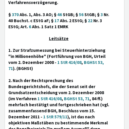
Verfahrensverzögerung.
§
370
Abs. 1, Abs. 3 AO; §
46
StGB; §
56
StGB; §
3
Nr.
40 Buchst. c EStG aF; §
17
Abs. 2 EStG; §
22
Nr. 3
EStG; Art.
6
Abs. 1 Satz 1 EMRK
Leitsätze
1. Zur Strafzumessung bei Steuerhinterziehung
"in Millionenhöhe" (Fortführung von BGH, Urteil
vom 2. Dezember 2008 -
1 StR 416/08
,
BGHSt 53,
71
). (BGHSt)
2. Nach der Rechtsprechung des
Bundesgerichtshofs, die der Senat seit der
Grundsatzentscheidung vom 2. Dezember 2008
(im Verfahren
1 StR 416/08
,
BGHSt 53, 71
, 84 ff.)
mehrfach bestätigt und fortgeschrieben hat (vgl.
zusammenfassend BGH, Beschluss vom 15.
Dezember 2011 -
1 StR 579/11
), ist das nach
objektiven Maßstäben zu bestimmende Merkmal