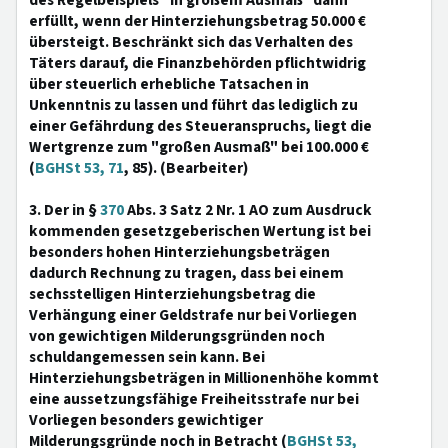
des Regelbeispiels "in großem Ausmaß" dann
erfüllt, wenn der Hinterziehungsbetrag 50.000 €
übersteigt. Beschränkt sich das Verhalten des
Täters darauf, die Finanzbehörden pflichtwidrig
über steuerlich erhebliche Tatsachen in
Unkenntnis zu lassen und führt das lediglich zu
einer Gefährdung des Steueranspruchs, liegt die
Wertgrenze zum "großen Ausmaß" bei 100.000 €
(
BGHSt 53, 71
, 85). (Bearbeiter)
3. Der in §
370
Abs. 3 Satz 2 Nr. 1 AO zum Ausdruck
kommenden gesetzgeberischen Wertung ist bei
besonders hohen Hinterziehungsbeträgen
dadurch Rechnung zu tragen, dass bei einem
sechsstelligen Hinterziehungsbetrag die
Verhängung einer Geldstrafe nur bei Vorliegen
von gewichtigen Milderungsgründen noch
schuldangemessen sein kann. Bei
Hinterziehungsbeträgen in Millionenhöhe kommt
eine aussetzungsfähige Freiheitsstrafe nur bei
Vorliegen besonders gewichtiger
Milderungsgründe noch in Betracht (
BGHSt 53,