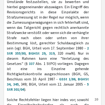
Umstände festzustellen, sie zu bewerten und
hierbei gegeneinander abzuwägen. Ein Eingriff des
Revisionsgerichts in diese Einzelakte der
Strafzumessung ist in der Regel nur möglich, wenn
die Zumessungserwägungen in sich fehlerhaft sind,
wenn das Tatgericht gegen rechtlich anerkannte
Strafzwecke verstößt oder wenn sich die verhängte
Strafe nach oben oder unten von ihrer
Bestimmung löst, gerechter Schuldausgleich zu
sein (vgl. BGH, Urteil vom 17. September 1980 -
2
StR 355/80
,
BGHSt 29, 319
, 320 mwN). Nur in
diesem Rahmen kann eine "Verletzung des
Gesetzes" (§
337
Abs. 1 StPO) vorliegen. Dagegen
ist eine ins Einzelne gehende
Richtigkeitskontrolle ausgeschlossen (BGH, GS,
Beschluss vom 10. April 1987 -
GSSt 1/86
,
BGHSt
34, 345
, 349; BGH, Urteil vom 12. Januar 2005 -
5
StR 301/04
).
20
Solche Rechtsfehler liegen hier indes vor; sowohl