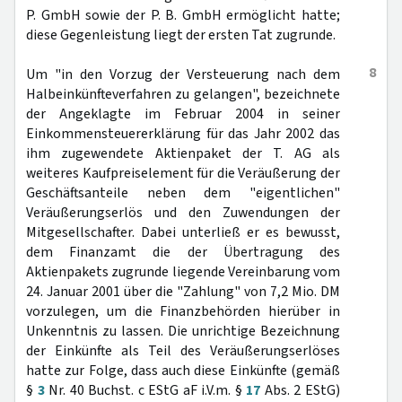
P. GmbH sowie der P. B. GmbH ermöglicht hatte;
diese Gegenleistung liegt der ersten Tat zugrunde.
8
Um "in den Vorzug der Versteuerung nach dem
Halbeinkünfteverfahren zu gelangen", bezeichnete
der Angeklagte im Februar 2004 in seiner
Einkommensteuererklärung für das Jahr 2002 das
ihm zugewendete Aktienpaket der T. AG als
weiteres Kaufpreiselement für die Veräußerung der
Geschäftsanteile neben dem "eigentlichen"
Veräußerungserlös und den Zuwendungen der
Mitgesellschafter. Dabei unterließ er es bewusst,
dem Finanzamt die der Übertragung des
Aktienpakets zugrunde liegende Vereinbarung vom
24. Januar 2001 über die "Zahlung" von 7,2 Mio. DM
vorzulegen, um die Finanzbehörden hierüber in
Unkenntnis zu lassen. Die unrichtige Bezeichnung
der Einkünfte als Teil des Veräußerungserlöses
hatte zur Folge, dass auch diese Einkünfte (gemäß
§
3
Nr. 40 Buchst. c EStG aF i.V.m. §
17
Abs. 2 EStG)