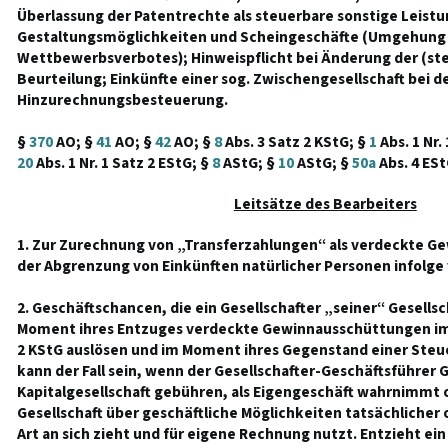
Überlassung der Patentrechte als steuerbare sonstige Leistu
Gestaltungsmöglichkeiten und Scheingeschäfte (Umgehung 
Wettbewerbsverbotes); Hinweispflicht bei Änderung der (ste
Beurteilung; Einkünfte einer sog. Zwischengesellschaft bei d
Hinzurechnungsbesteuerung.
§
370
AO; §
41
AO; §
42
AO; §
8
Abs. 3 Satz 2 KStG; §
1
Abs. 1 Nr.
20
Abs. 1 Nr. 1 Satz 2 EStG; §
8
AStG; §
10
AStG; §
50a
Abs. 4 ESt
Leitsätze des Bearbeiters
1. Zur Zurechnung von „Transferzahlungen“ als verdeckte 
der Abgrenzung von Einkünften natürlicher Personen infolge
2. Geschäftschancen, die ein Gesellschafter „seiner“ Gesell
Moment ihres Entzuges verdeckte Gewinnausschüttungen im
2 KStG auslösen und im Moment ihres Gegenstand einer Steue
kann der Fall sein, wenn der Gesellschafter-Geschäftsführer 
Kapitalgesellschaft gebühren, als Eigengeschäft wahrnimmt 
Gesellschaft über geschäftliche Möglichkeiten tatsächlicher 
Art an sich zieht und für eigene Rechnung nutzt. Entzieht ein