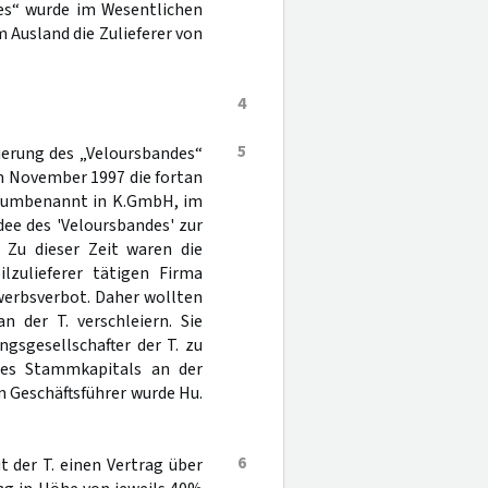
des“ wurde im Wesentlichen
 Ausland die Zulieferer von
4
5
ierung des „Veloursbandes“
im November 1997 die fortan
er umbenannt in K.GmbH, im
dee des 'Veloursbandes' zur
. Zu dieser Zeit waren die
lzulieferer tätigen Firma
werbsverbot. Daher wollten
n der T. verschleiern. Sie
ngsgesellschafter der T. zu
des Stammkapitals an der
n Geschäftsführer wurde Hu.
6
 der T. einen Vertrag über