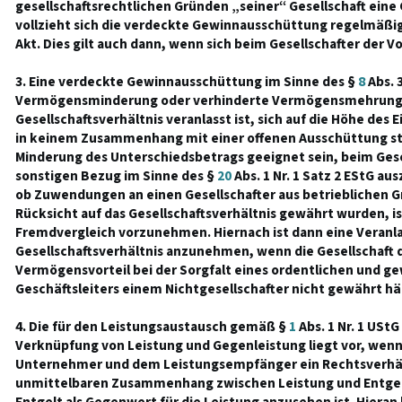
gesellschaftsrechtlichen Gründen „seiner“ Gesellschaft eine
vollzieht sich die verdeckte Gewinnausschüttung regelmäßig
Akt. Dies gilt auch dann, wenn sich beim Gesellschafter der Vor
3. Eine verdeckte Gewinnausschüttung im Sinne des §
8
Abs. 3
Vermögensminderung oder verhinderte Vermögensmehrung, 
Gesellschaftsverhältnis veranlasst ist, sich auf die Höhe de
in keinem Zusammenhang mit einer offenen Ausschüttung st
Minderung des Unterschiedsbetrags geeignet sein, beim Gese
sonstigen Bezug im Sinne des §
20
Abs. 1 Nr. 1 Satz 2 EStG au
ob Zuwendungen an einen Gesellschafter aus betrieblichen G
Rücksicht auf das Gesellschaftsverhältnis gewährt wurden, i
Fremdvergleich vorzunehmen. Hiernach ist dann eine Veranl
Gesellschaftsverhältnis anzunehmen, wenn die Gesellschaf
Vermögensvorteil bei der Sorgfalt eines ordentlichen und g
Geschäftsleiters einem Nichtgesellschafter nicht gewährt hä
4. Die für den Leistungsaustausch gemäß §
1
Abs. 1 Nr. 1 UStG
Verknüpfung von Leistung und Gegenleistung liegt vor, wen
Unternehmer und dem Leistungsempfänger ein Rechtsverhält
unmittelbaren Zusammenhang zwischen Leistung und Entgelt