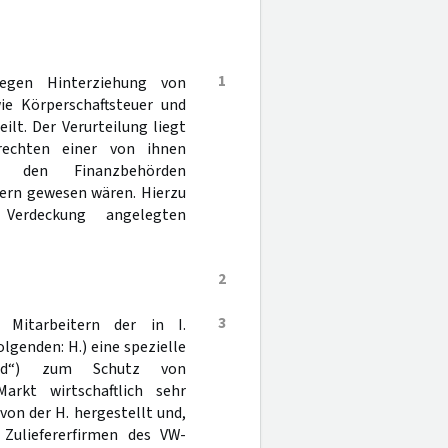
1
egen Hinterziehung von
e Körperschaftsteuer und
ilt. Der Verurteilung liegt
rechten einer von ihnen
er den Finanzbehörden
uern gewesen wären. Hierzu
Verdeckung angelegten
2
3
Mitarbeitern der in I.
genden: H.) eine spezielle
band“) zum Schutz von
rkt wirtschaftlich sehr
von der H. hergestellt und,
Zuliefererfirmen des VW-