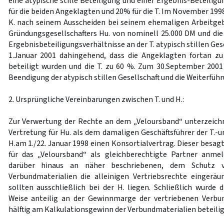
eine atypische stille Beteiligung und einer Ergebnis-Beteilig
für die beiden Angeklagten und 20% für die T. Im November 19
K. nach seinem Ausscheiden bei seinem ehemaligen Arbeitgeb
Gründungsgesellschafters Hu. von nominell 25.000 DM und die 
Ergebnisbeteiligungsverhältnisse an der T. atypisch stillen Ge
1.Januar 2001 dahingehend, dass die Angeklagten fortan z
beteiligt wurden und die T. zu 60 %. Zum 30.September 200
Beendigung der atypisch stillen Gesellschaft und die Weiterführu
2. Ursprüngliche Vereinbarungen zwischen T. und H.:
Zur Verwertung der Rechte an dem „Veloursband“ unterzeich
Vertretung für Hu. als dem damaligen Geschäftsführer der T.-u
H.am 1./22. Januar 1998 einen Konsortialvertrag. Dieser besagt
für das „Veloursband“ als gleichberechtigte Partner anmel
darüber hinaus an näher beschriebenen, dem Schutz v
Verbundmaterialien die alleinigen Vertriebsrechte eingerä
sollten ausschließlich bei der H. liegen. Schließlich wurde 
Weise anteilig an der Gewinnmarge der vertriebenen Verbun
hälftig am Kalkulationsgewinn der Verbundmaterialien beteilig