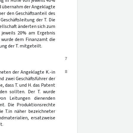
ung in Höhe von jeweils 40%
98 übernahm der Angeklagte
er den Geschäftsanteil des
Geschäftsleitung der T. Die
sellschaft änderten sich zum
u jeweils 20% am Ergebnis
1 wurde dem Finanzamt die
ng der T. mitgeteilt.
7
8
neten der Angeklagte K.-in
nd zwei Geschäftsführer der
e, dass T. und H. das Patent
den sollten. Der T. wurde
on Leitungen dienenden
umt. Die Produktionsrechte
die T.in näher bezeichneter
dmaterialien, ersatzweise
t.