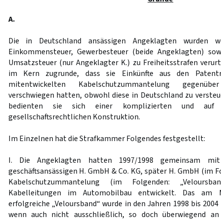
A.
Die in Deutschland ansässigen Angeklagten wurden w
Einkommensteuer, Gewerbesteuer (beide Angeklagten) sowi
Umsatzsteuer (nur Angeklagter K.) zu Freiheitsstrafen verurte
im Kern zugrunde, dass sie Einkünfte aus den Patent
mitentwickelten Kabelschutzummantelung gegenüb
verschwiegen hatten, obwohl diese in Deutschland zu verste
bedienten sie sich einer komplizierten und auf 
gesellschaftsrechtlichen Konstruktion.
Im Einzelnen hat die Strafkammer Folgendes festgestellt:
I. Die Angeklagten hatten 1997/1998 gemeinsam mit 
geschäftsansässigen H. GmbH & Co. KG, später H. GmbH (im Fol
Kabelschutzummantelung (im Folgenden: „Velours
Kabelleitungen im Automobilbau entwickelt. Das am Ma
erfolgreiche „Veloursband“ wurde in den Jahren 1998 bis 2004 
wenn auch nicht ausschließlich, so doch überwiegend an 