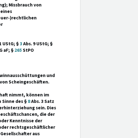
ng); Missbrauch von
eines
uer-)rechtlichen
er
 1 UStG; §
3
Abs. 9 UStG; §
G aF; §
265
StPO
Gewinnausschüttungen und
 von Scheingeschäften.
schaft nimmt, können im
 Sinne des §
8
Abs. 3 Satz
rhinterziehung sein. Dies
Geschäftschancen, die der
oder Kenntnisse der
oder rechtsgeschäftlicher
 Gesellschafter aus