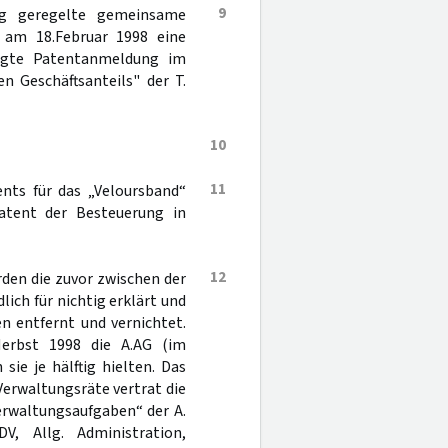
9
ag geregelte gemeinsame
 am 18.Februar 1998 eine
tigte Patentanmeldung im
n Geschäftsanteils" der T.
10
11
ents für das „Veloursband“
atent der Besteuerung in
12
den die zuvor zwischen der
ich für nichtig erklärt und
n entfernt und vernichtet.
erbst 1998 die A.AG (im
sie je hälftig hielten. Das
Verwaltungsräte vertrat die
erwaltungsaufgaben“ der A.
DV, Allg. Administration,