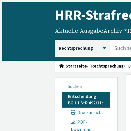
HRR
-Strafre
Aktuelle Ausgabe
Archiv
R
HRRS durchsuchen
Startseite
Rechtsprechung
B
Suchen
Entscheidung
BGH 1 StR 492/11:
Druckansicht
PDF-
Download