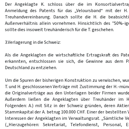
Der Angeklagte K. schloss über die im Konsortialvertr
Anmeldung des Patents für das „Veloursband“ mit der H.
Treuhandvereinbarung. Danach sollte die H. die beabsich
Außenverhältnis allein vornehmen. Hinsichtlich des "50%-ige
sollte dies insoweit treuhänderisch für die T. geschehen.
3.Verlagerung in die Schweiz:
Als die Angeklagten die wirtschaftliche Ertragskraft des Pat
erkannten, entschlossen sie sich, die Gewinne aus dem P
Deutschland zu entziehen.
Um die Spuren der bisherigen Konstruktion zu verwischen, wur
T. und H. geschlossenen Verträge mit Zustimmung der H.-mündl
die Originalverträge aus den Unterlagen beider Firmen wurde
Außerdem ließen die Angeklagten über Treuhänder im H
Folgenden: A.) mit Sitz in der Schweiz gründen, deren Aktien 
Stammkapital der A. betrug 100.000 CHF. Einer der bestellten 
Interessen der Angeklagten im Verwaltungsrat. „Sämtliche V
(„Hierzugehören: Sekretariat, Telefondienst, Personal, E