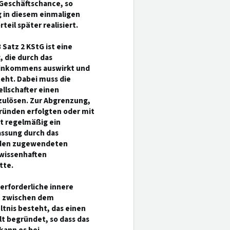
 Geschäftschance, so
 in diesem einmaligen
teil später realisiert.
 Satz 2 KStG ist eine
die durch das
s Einkommens auswirkt und
eht. Dabei muss die
llschafter einen
szulösen. Zur Abgrenzung,
ründen erfolgten oder mit
st regelmäßig ein
assung durch das
t den zugewendeten
ewissenhaften
tte.
 erforderliche innere
n zwischen dem
nis besteht, das einen
 begründet, so dass das