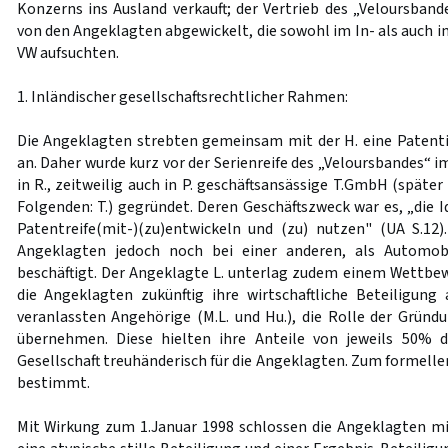
Konzerns ins Ausland verkauft; der Vertrieb des „Veloursban
von den Angeklagten abgewickelt, die sowohl im In- als auch im
VW aufsuchten.
1. Inländischer gesellschaftsrechtlicher Rahmen:
Die Angeklagten strebten gemeinsam mit der H. eine Patent
an. Daher wurde kurz vor der Serienreife des „Veloursbandes“ 
in R., zeitweilig auch in P. geschäftsansässige T.GmbH (spät
Folgenden: T.) gegründet. Deren Geschäftszweck war es, „die I
Patentreife(mit-)(zu)entwickeln und (zu) nutzen" (UA S.12)
Angeklagten jedoch noch bei einer anderen, als Automobi
beschäftigt. Der Angeklagte L. unterlag zudem einem Wettbe
die Angeklagten zukünftig ihre wirtschaftliche Beteiligung a
veranlassten Angehörige (M.L. und Hu.), die Rolle der Gründu
übernehmen. Diese hielten ihre Anteile von jeweils 50% 
Gesellschaft treuhänderisch für die Angeklagten. Zum formelle
bestimmt.
Mit Wirkung zum 1.Januar 1998 schlossen die Angeklagten mit