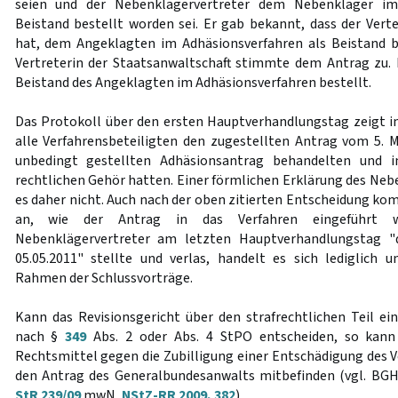
seien und der Nebenklägervertreter dem Nebenkläger im
Beistand bestellt worden sei. Er gab bekannt, dass der Verte
hat, dem Angeklagten im Adhäsionsverfahren als Beistand b
Vertreterin der Staatsanwaltschaft stimmte dem Antrag zu.
Beistand des Angeklagten im Adhäsionsverfahren bestellt.
Das Protokoll über den ersten Hauptverhandlungstag zeigt in
alle Verfahrensbeteiligten den zugestellten Antrag vom 5. 
unbedingt gestellten Adhäsionsantrag behandelten und 
rechtlichen Gehör hatten. Einer förmlichen Erklärung des Neb
es daher nicht. Auch nach der oben zitierten Entscheidung kom
an, wie der Antrag in das Verfahren eingeführt w
Nebenklägervertreter am letzten Hauptverhandlungstag 
05.05.2011" stellte und verlas, handelt es sich lediglich
Rahmen der Schlussvorträge.
Kann das Revisionsgericht über den strafrechtlichen Teil ein
nach §
349
Abs. 2 oder Abs. 4 StPO entscheiden, so kann 
Rechtsmittel gegen die Zubilligung einer Entschädigung des 
den Antrag des Generalbundesanwalts mitbefinden (vgl. BGH,
StR 239/09
mwN,
NStZ-RR 2009, 382
).