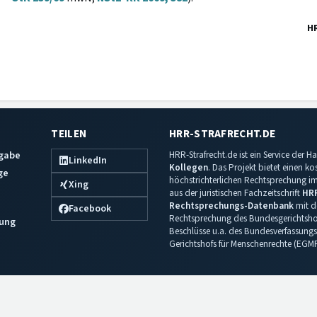
H
TEILEN
HRR-STRAFRECHT.DE
sgabe
HRR-Strafrecht.de ist ein Service der
LinkedIn
Kollegen
. Das Projekt bietet einen k
ge
höchstrichterlichen Rechtsprechung im 
Xing
aus der juristischen Fachzeitschrift
HR
Rechtsprechungs-Datenbank
mit de
Facebook
Rechtsprechung des Bundesgerichtshof
ung
Beschlüsse u.a. des Bundesverfassungs
Gerichtshofs für Menschenrechte (EGM
Impressum
·
Datenschutz