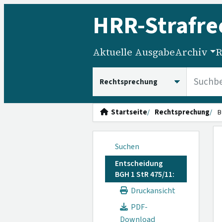
HRR
-Strafre
Aktuelle Ausgabe
Archiv
R
HRRS durchsuchen
Startseite
Rechtsprechung
B
Suchen
Entscheidung
BGH 1 StR 475/11:
Druckansicht
PDF-
Download