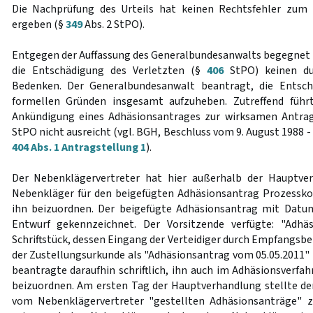
Die Nachprüfung des Urteils hat keinen Rechtsfehler zum
ergeben (§
349
Abs. 2 StPO).
Entgegen der Auffassung des Generalbundesanwalts begegnet 
die Entschädigung des Verletzten (§
406
StPO) keinen dur
Bedenken. Der Generalbundesanwalt beantragt, die Entsch
formellen Gründen insgesamt aufzuheben. Zutreffend führ
Ankündigung eines Adhäsionsantrages zur wirksamen Antrags
StPO nicht ausreicht (vgl. BGH, Beschluss vom 9. August 1988 -
404 Abs. 1 Antragstellung 1
).
Der Nebenklägervertreter hat hier außerhalb der Hauptve
Nebenkläger für den beigefügten Adhäsionsantrag Prozessko
ihn beizuordnen. Der beigefügte Adhäsionsantrag mit Datu
Entwurf gekennzeichnet. Der Vorsitzende verfügte: "Adhäs
Schriftstück, dessen Eingang der Verteidiger durch Empfangsbe
der Zustellungsurkunde als "Adhäsionsantrag vom 05.05.2011" 
beantragte daraufhin schriftlich, ihn auch im Adhäsionsverfahr
beizuordnen. Am ersten Tag der Hauptverhandlung stellte der 
vom Nebenklägervertreter "gestellten Adhäsionsanträge" zw