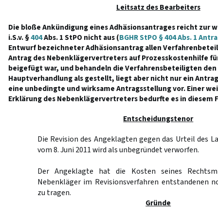
Leitsatz des Bearbeiters
Die bloße Ankündigung eines Adhäsionsantrages reicht zur 
i.S.v. §
404
Abs. 1 StPO nicht aus (
BGHR StPO § 404 Abs. 1 Antra
Entwurf bezeichneter Adhäsionsantrag allen Verfahrenbeteil
Antrag des Nebenklägervertreters auf Prozesskostenhilfe fü
beigefügt war, und behandeln die Verfahrensbeteiligten den 
Hauptverhandlung als gestellt, liegt aber nicht nur ein Ant
eine unbedingte und wirksame Antragsstellung vor. Einer we
Erklärung des Nebenklägervertreters bedurfte es in diesem Fa
Entscheidungstenor
Die Revision des Angeklagten gegen das Urteil des 
vom 8. Juni 2011 wird als unbegründet verworfen.
Der Angeklagte hat die Kosten seines Rechtsm
Nebenkläger im Revisionsverfahren entstandenen n
zu tragen.
Gründe