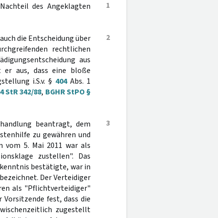
1
 Nachteil des Angeklagten
2
auch die Entscheidung über
chgreifenden rechtlichen
ädigungsentscheidung aus
t er aus, dass eine bloße
tellung i.S.v. §
404
Abs. 1
4 StR 342/88
,
BGHR StPO §
3
rhandlung beantragt, dem
stenhilfe zu gewähren und
m vom 5. Mai 2011 war als
ionsklage zustellen". Das
kenntnis bestätigte, war in
bezeichnet. Der Verteidiger
en als "Pflichtverteidiger"
Vorsitzende fest, dass die
ischenzeitlich zugestellt