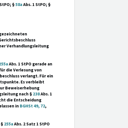
 StPO; §
58a
Abs. 1 StPO; §
gezeichneten
Gerichtsbeschluss
ner Verhandlungsleitung
255a
Abs. 1 StPO gerade an
für die Verlesung von
schluss verlangt. Für ein
spunkte. Es verbleibt
zur Beweiserhebung
gsleitung nach §
238
Abs. 1
cht die Entscheidung
gelassen in
BGHSt 49, 72
,
 §
255a
Abs. 2 Satz 1 StPO