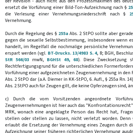
der Revision - auch nicht aus den Prozessmaximen des deut
ersetzt die Vorführung einer Bild-Ton-Aufzeichnung nach §
2
die Verlesung einer Vernehmungsniederschrift nach §
2
Vernehmung.
Durch die Regelung des §
255a
Abs. 2 StPO sollte aber gerade
gegen die sexuelle Selbstbestimmung, insbesondere wenn es
handelt, im Regelfall die nochmalige persönliche Vernehmu
erspart werden (vgl.
BT-Drucks. 13/4983 S. 4
, 8; BGH, Beschl
StR 566/03
mwN,
BGHSt 49, 68
). Diese Zwecksetzung s
Rechtfertigungsgrund für die unterschiedlichen Formerforder
Vorführung einer aufgezeichneten Zeugenvernehmung in den F
Abs. 2 StPO dar (a.A. Diemer in KK-StPO, 6. Aufl., § 255a Rn. 1
Abs. 2 StPO auch für Zeugen gilt, die keine Opferzeugen sind, än
c) Durch die vom Vorsitzenden angeordnete Vorführu
Zeugenvernehmungen ist hier auch das "Konfrontationsrecht"
MRK, wonach eine angeklagte Person das Recht hat, Frage
stellen oder stellen zu lassen, nicht verletzt worden. Denn
erlaubt die Ersetzung der Vernehmung eines Zeugen durch di
Aufzeichnung seiner früheren richterlichen Vernehmung ausdr