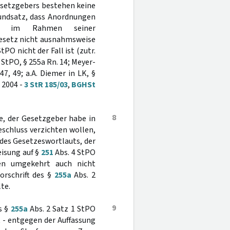
esetzgebers bestehen keine
rundsatz, dass Anordnungen
nde im Rahmen seiner
 Gesetz nicht ausnahmsweise
tPO nicht der Fall ist (zutr.
, StPO, § 255a Rn. 14; Meyer-
47, 49; a.A. Diemer in LK, §
 2004 -
3 StR 185/03
,
BGHSt
8
e, der Gesetzgeber habe in
eschluss verzichten wollen,
 des Gesetzeswortlauts, der
eisung auf §
251
Abs. 4 StPO
ien umgekehrt auch nicht
orschrift des §
255a
Abs. 2
te.
9
s §
255a
Abs. 2 Satz 1 StPO
t - entgegen der Auffassung