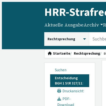
HRR
-Strafre
Aktuelle Ausgabe
Archiv
R
HRRS durchsuchen
Startseite
Rechtsprechung
B
Suchen
Entscheidung
BGH 1 StR 327/11:
Druckansicht
PDF-
Download