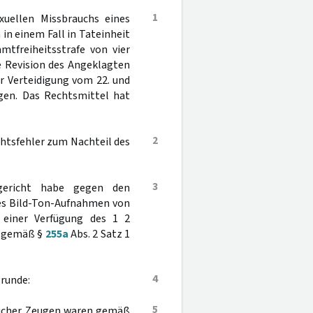
1
uellen Missbrauchs eines
 in einem Fall in Tateinheit
tfreiheitsstrafe von vier
e Revision des Angeklagten
er Verteidigung vom 22. und
gen. Das Rechtsmittel hat
2
chtsfehler zum Nachteil des
3
gericht habe gegen den
es Bild-Ton-Aufnahmen von
 einer Verfügung des 1 2
, gemäß §
255a
Abs. 2 Satz 1
4
grunde:
5
licher Zeugen waren gemäß