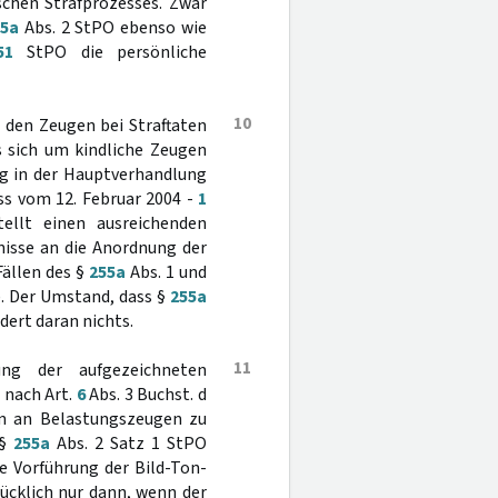
schen Strafprozesses. Zwar
55a
Abs. 2 StPO ebenso wie
51
StPO die persönliche
10
 den Zeugen bei Straftaten
 sich um kindliche Zeugen
ng in der Hauptverhandlung
uss vom 12. Februar 2004 -
1
tellt einen ausreichenden
nisse an die Anordnung der
ällen des §
255a
Abs. 1 und
4). Der Umstand, dass §
255a
dert daran nichts.
11
ng der aufgezeichneten
 nach Art.
6
Abs. 3 Buchst. d
n an Belastungszeugen zu
 §
255a
Abs. 2 Satz 1 StPO
e Vorführung der Bild-Ton-
ücklich nur dann, wenn der