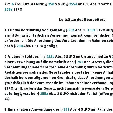
Art.
6
Abs. 3 lit. d EMRK; §
250
StGB; §
255a
Abs. 1, Abs. 2 Satz 1
168e
StPO
Leitsätze des Bearbeiters
1. Für die Vorführung von gemäß §§
58a
Abs. 1,
168e
StPO auf
ermittlungsrichterlichen Vernehmungen ist kein förmlicher 
erforderlich. Die Anordnung des Vorsitzenden im Rahmen sei
nach §
238
Abs. 1 StPO genügt.
2. Vielmehr fehlt es in §
255a
Abs. 2 StPO im Unterschied zu §
einer Verweisung auf die Vorschrift des §
251
Abs. 4 StPO, die 
Vernehmungsniederschriften eine Anordnung durch Gerichtsbe
Redaktionsversehen des Gesetzgebers bestehen keine Anhalt
deshalb bei dem allgemeinen Grundsatz, dass Anordnungen 
grundsätzlich der Vorsitzende im Rahmen seiner Verhandlun
StPO trifft, sofern das Gesetz nicht ausnahmsweise dem Geri
auferlegt, was bei §
255a
Abs. 2 StPO nicht der Fall ist (offen 
74).
3. Eine analoge Anwendung des §
251
Abs. 4 StPO auf Fälle des