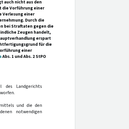
gt auch nicht aus den
 die Vorführung einer
e Verlesung einer
Vernehmung. Durch die
n bei Straftaten gegen die
indliche Zeugen handelt,
Hauptverhandlung erspart
htfertigungsgrund für die
orführung einer
a
Abs. 1 und Abs. 2 StPO
l des Landgerichts
rworfen.
mittels und die den
ndenen notwendigen