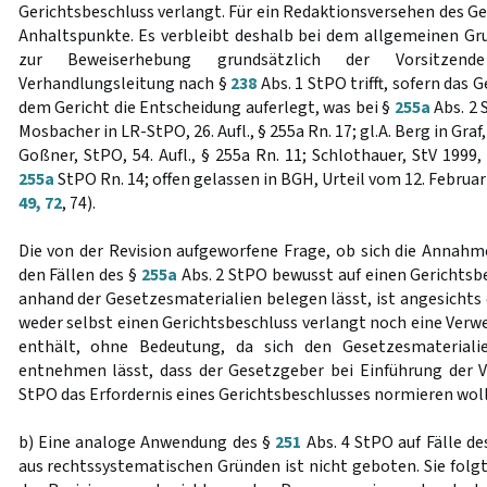
Gerichtsbeschluss verlangt. Für ein Redaktionsversehen des G
Anhaltspunkte. Es verbleibt deshalb bei dem allgemeinen G
zur Beweiserhebung grundsätzlich der Vorsitze
Verhandlungsleitung nach §
238
Abs. 1 StPO trifft, sofern das
dem Gericht die Entscheidung auferlegt, was bei §
255a
Abs. 2 S
Mosbacher in LR-StPO, 26. Aufl., § 255a Rn. 17; gl.A. Berg in Graf
Goßner, StPO, 54. Aufl., § 255a Rn. 11; Schlothauer, StV 1999, 
255a
StPO Rn. 14; offen gelassen in BGH, Urteil vom 12. Februar
49, 72
, 74).
Die von der Revision aufgeworfene Frage, ob sich die Annahm
den Fällen des §
255a
Abs. 2 StPO bewusst auf einen Gerichtsb
anhand der Gesetzesmaterialien belegen lässt, ist angesichts
weder selbst einen Gerichtsbeschluss verlangt noch eine Verw
enthält, ohne Bedeutung, da sich den Gesetzesmaterial
entnehmen lässt, dass der Gesetzgeber bei Einführung der V
StPO das Erfordernis eines Gerichtsbeschlusses normieren woll
b) Eine analoge Anwendung des §
251
Abs. 4 StPO auf Fälle de
aus rechtssystematischen Gründen ist nicht geboten. Sie folg