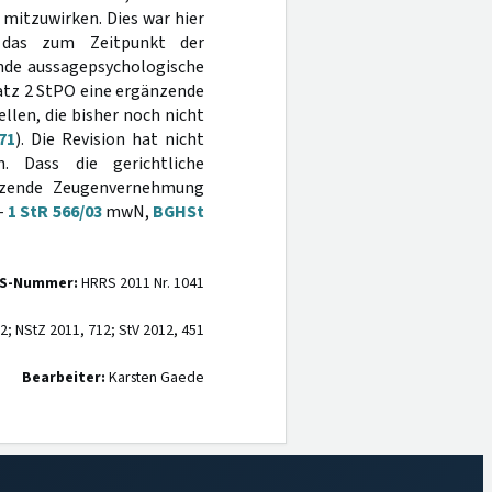
 mitzuwirken. Dies war hier
 das zum Zeitpunkt der
nde aussagepsychologische
atz 2 StPO eine ergänzende
len, die bisher noch nicht
71
). Die Revision hat nicht
. Dass die gerichtliche
nzende Zeugenvernehmung
 -
1 StR 566/03
mwN,
BGHSt
S-Nummer:
HRRS 2011 Nr. 1041
; NStZ 2011, 712; StV 2012, 451
Bearbeiter:
Karsten Gaede