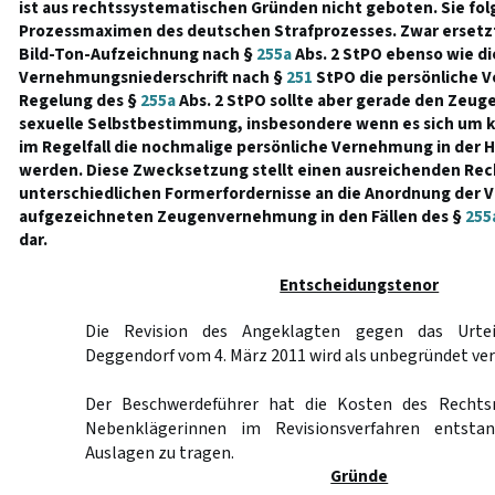
ist aus rechtssystematischen Gründen nicht geboten. Sie fol
Prozessmaximen des deutschen Strafprozesses. Zwar ersetzt
Bild-Ton-Aufzeichnung nach §
255a
Abs. 2 StPO ebenso wie di
Vernehmungsniederschrift nach §
251
StPO die persönliche 
Regelung des §
255a
Abs. 2 StPO sollte aber gerade den Zeuge
sexuelle Selbstbestimmung, insbesondere wenn es sich um k
im Regelfall die nochmalige persönliche Vernehmung in der 
werden. Diese Zwecksetzung stellt einen ausreichenden Rec
unterschiedlichen Formerfordernisse an die Anordnung der V
aufgezeichneten Zeugenvernehmung in den Fällen des §
255
dar.
Entscheidungstenor
Die Revision des Angeklagten gegen das Urtei
Deggendorf vom 4. März 2011 wird als unbegründet ve
Der Beschwerdeführer hat die Kosten des Rechts
Nebenklägerinnen im Revisionsverfahren entsta
Auslagen zu tragen.
Gründe