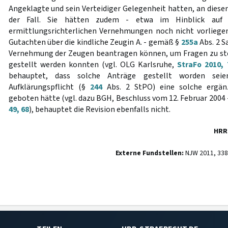
Angeklagte und sein Verteidiger Gelegenheit hatten, an dieser
der Fall. Sie hätten zudem - etwa im Hinblick auf
ermittlungsrichterlichen Vernehmungen noch nicht vorliege
Gutachten über die kindliche Zeugin A. - gemäß §
255a
Abs. 2 S
Vernehmung der Zeugen beantragen können, um Fragen zu stel
gestellt werden konnten (vgl. OLG Karlsruhe,
StraFo 2010, 
behauptet, dass solche Anträge gestellt worden seien
Aufklärungspflicht (§
244
Abs. 2 StPO) eine solche ergä
geboten hätte (vgl. dazu BGH, Beschluss vom 12. Februar 2004
49, 68
), behauptet die Revision ebenfalls nicht.
HRR
Externe Fundstellen:
NJW 2011, 3382