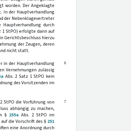
gt worden. Der Angeklagte
t. In der Hauptverhandlung
und der Nebenklagevertreter
ie Hauptverhandlung durch
z 1 StPO) erfolgte dann auf
in Gerichtsbeschluss hierzu
nehmung der Zeugen, deren
nd nicht statt.
6
der in der Hauptverhandlung
chen Vernehmungen zulässig
5a
Abs. 2 Satz 1 StPO kein
ordnung des Vorsitzenden im
7
2 StPO die Vorführung von
hluss abhängig zu machen,
 in §
255a
Abs. 2 StPO im
auf die Vorschrift des §
251
iften eine Anordnung durch