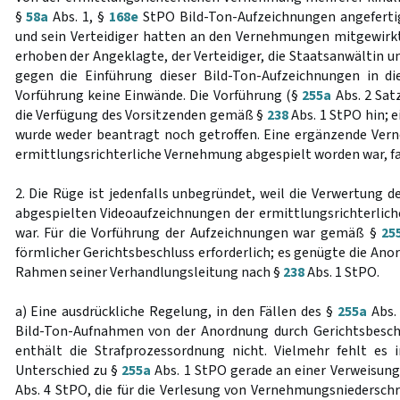
§
58a
Abs. 1, §
168e
StPO Bild-Ton-Aufzeichnungen angeferti
und sein Verteidiger hatten an den Vernehmungen mitgewirk
erhoben der Angeklagte, der Verteidiger, die Staatsanwältin 
gegen die Einführung dieser Bild-Ton-Aufzeichnungen in d
Vorführung keine Einwände. Die Vorführung (§
255a
Abs. 2 Sat
die Verfügung des Vorsitzenden gemäß §
238
Abs. 1 StPO hin; e
wurde weder beantragt noch getroffen. Eine ergänzende Ver
ermittlungsrichterliche Vernehmung abgespielt worden war, fa
2. Die Rüge ist jedenfalls unbegründet, weil die Verwertung 
abgespielten Videoaufzeichnungen der ermittlungsrichterli
war. Für die Vorführung der Aufzeichnungen war gemäß §
25
förmlicher Gerichtsbeschluss erforderlich; es genügte die An
Rahmen seiner Verhandlungsleitung nach §
238
Abs. 1 StPO.
a) Eine ausdrückliche Regelung, in den Fällen des §
255a
Abs. 
Bild-Ton-Aufnahmen von der Anordnung durch Gerichtsbesc
enthält die Strafprozessordnung nicht. Vielmehr fehlt es
Unterschied zu §
255a
Abs. 1 StPO gerade an einer Verweisung 
Abs. 4 StPO, die für die Verlesung von Vernehmungsniederschr