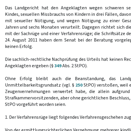
Das Landgericht hat den Angeklagten wegen schweren sex
Kindes, sexuellen Missbrauchs von Kindern in drei Fällen, davon
mit sexueller Nötigung, und wegen Nötigung zu einer Gesam
Jahren und sechs Monaten verurteilt. Dagegen richtet sich di
mit der Sachrüge und einer Verfahrensrüge; die Schriftsätze d
24. August 2011 haben dem Senat bei der Beratung vorgele
keinen Erfolg.
Die sachlich-rechtliche Nachprüfung des Urteils hat keinen Re
Angeklagten ergeben (§
349
Abs. 2 StPO).
Ohne Erfolg bleibt auch die Beanstandung, das Land
Unmittelbarkeitsgrundsatz (vgl. §
250
StPO) verstoßen, weil 
Zeugenvernehmungen verwertet habe, die allein aufgrund
Strafkammervorsitzenden, aber ohne gerichtlichen Beschluss
StPO vorgeführt worden seien.
1. Der Verfahrensrüge liegt folgendes Verfahrensgeschehen zu
Von der ermittlungsrichterlichen Vernehmung mehrerer kind