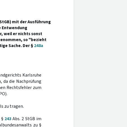
 StGB) mit der Ausführung
ie Entwendung
 weil er nichts sonst
genommen, so "bezieht
tige Sache. Der §
248a
andgerichts Karlsruhe
n, da die Nachprüfung
inen Rechtsfehler zum
PO).
s zu tragen.
u §
243
Abs. 2 StGB im
ralbundesanwalts zu §