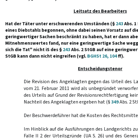
Leitsatz des Bearbeiters
Hat der Täter unter erschwerenden Umständen (§
243
Abs. 1
eines Diebstahls begonnen, ohne dabei seinen Vorsatz auf d
geringwertiger Sachen beschränkt zu haben, hat er dann aber,
Mitnehmenswertes fand, nur eine geringwertige Sache weg
sich die Tat" nicht iS des §
243
Abs. 2 StGB auf eine geringwer
StGB kann dann nicht eingreifen (vgl.
BGHSt 26, 104
ff).
Entscheidungstenor
Die Revision des Angeklagten gegen das Urteil des L
vom 21. Februar 2011 wird als unbegründet verworfe
des Urteils auf Grund der Revisionsrechtfertigung ke
Nachteil des Angeklagten ergeben hat (§
349
Abs. 2 St
Der Beschwerdeführer hat die Kosten des Rechtsmittel
Im Hinblick auf die Ausführungen des Landgerichts z
Falle II 2 der Urteilsgründe (UA S. 26) und des Gene