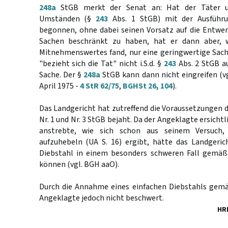
248a
StGB merkt der Senat an: Hat der Täter u
Umständen (§
243
Abs. 1 StGB) mit der Ausführu
begonnen, ohne dabei seinen Vorsatz auf die Entwe
Sachen beschränkt zu haben, hat er dann aber, w
Mitnehmenswertes fand, nur eine geringwertige Sa
"bezieht sich die Tat" nicht i.S.d. §
243
Abs. 2 StGB au
Sache. Der §
248a
StGB kann dann nicht eingreifen (vg
April 1975 -
4 StR 62/75
,
BGHSt 26, 104
).
Das Landgericht hat zutreffend die Voraussetzungen 
Nr. 1 und Nr. 3 StGB bejaht. Da der Angeklagte ersicht
anstrebte, wie sich schon aus seinem Versuch,
aufzuhebeln (UA S. 16) ergibt, hätte das Landgeric
Diebstahl in einem besonders schweren Fall gemä
können (vgl. BGH aaO).
Durch die Annahme eines einfachen Diebstahls ge
Angeklagte jedoch nicht beschwert.
HR