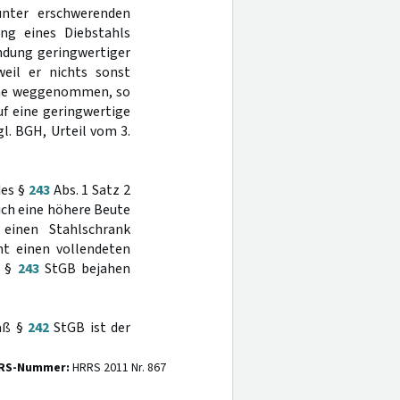
nter erschwerenden
ng eines Diebstahls
ndung geringwertiger
eil er nichts sonst
che weggenommen, so
f eine geringwertige
l. BGH, Urteil vom 3.
des §
243
Abs. 1 Satz 2
lich eine höhere Beute
 einen Stahlschrank
ht einen vollendeten
ß §
243
StGB bejahen
mäß §
242
StGB ist der
RS-Nummer:
HRRS 2011 Nr. 867