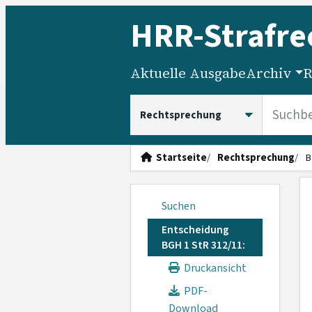
HRR
-Strafre
Aktuelle Ausgabe
Archiv
R
HRRS durchsuchen
Startseite
Rechtsprechung
B
Suchen
Entscheidung
BGH 1 StR 312/11:
Druckansicht
PDF-
Download