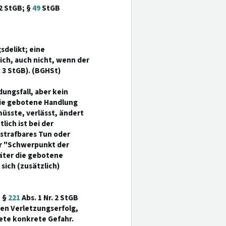
2 StGB; §
49
StGB
sdelikt; eine
lich, auch nicht, wenn der
 3 StGB). (BGHSt)
dungsfall, aber kein
 die gebotene Handlung
müsste, verlässt, ändert
ich ist bei der
strafbares Tun oder
er "Schwerpunkt der
 Täter die gebotene
sich (zusätzlich)
n §
221
Abs. 1 Nr. 2 StGB
den Verletzungserfolg,
ete konkrete Gefahr.