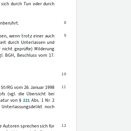
 sich durch Tun oder durch
8
unberührt.
9
ben, wenn trotz einer auch
keit durch Unterlassen und
 nicht geprüfte) Milderung
l. BGH, Beschluss vom 17.
10
11
6. StrRG vom 26. Januar 1998
s (vgl. die Übersicht bei
natur von §
221
Abs. 1 Nr. 2
Unterlassungsdelikt noch
12
he Autoren sprechen sich für