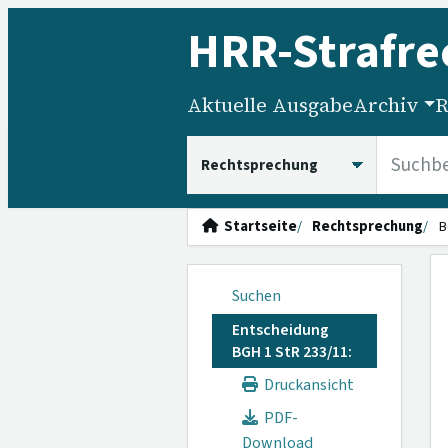
HRR
-Strafre
Aktuelle Ausgabe
Archiv
R
HRRS durchsuchen
Startseite
Rechtsprechung
B
Suchen
Entscheidung
BGH 1 StR 233/11:
Druckansicht
PDF-
Download