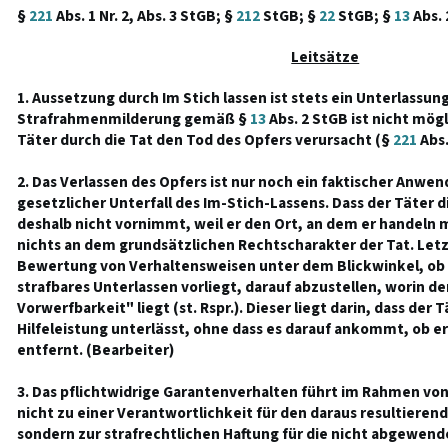
§
221
Abs. 1 Nr. 2, Abs. 3 StGB; §
212
StGB; §
22
StGB; §
13
Abs. 
Leitsätze
1. Aussetzung durch Im Stich lassen ist stets ein Unterlassung
Strafrahmenmilderung gemäß §
13
Abs. 2 StGB ist nicht mög
Täter durch die Tat den Tod des Opfers verursacht (§
221
Abs.
2. Das Verlassen des Opfers ist nur noch ein faktischer Anwen
gesetzlicher Unterfall des Im-Stich-Lassens. Dass der Täter
deshalb nicht vornimmt, weil er den Ort, an dem er handeln 
nichts an dem grundsätzlichen Rechtscharakter der Tat. Letztl
Bewertung von Verhaltensweisen unter dem Blickwinkel, ob 
strafbares Unterlassen vorliegt, darauf abzustellen, worin d
Vorwerfbarkeit" liegt (st. Rspr.). Dieser liegt darin, dass der
Hilfeleistung unterlässt, ohne dass es darauf ankommt, ob er 
entfernt. (Bearbeiter)
3. Das pflichtwidrige Garantenverhalten führt im Rahmen vo
nicht zu einer Verantwortlichkeit für den daraus resultieren
sondern zur strafrechtlichen Haftung für die nicht abgewend