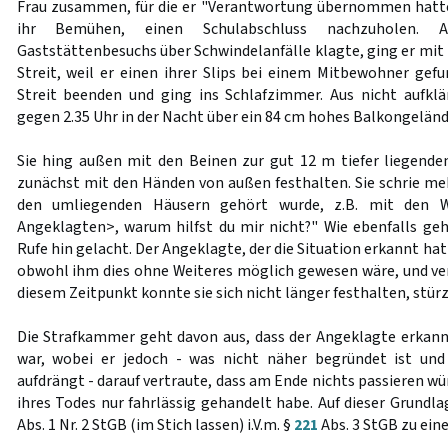
Frau zusammen, für die er "Verantwortung übernommen hatte
ihr Bemühen, einen Schulabschluss nachzuholen. 
Gaststättenbesuchs über Schwindelanfälle klagte, ging er mit 
Streit, weil er einen ihrer Slips bei einem Mitbewohner gefu
Streit beenden und ging ins Schlafzimmer. Aus nicht aufkl
gegen 2.35 Uhr in der Nacht über ein 84 cm hohes Balkongeländ
Sie hing außen mit den Beinen zur gut 12 m tiefer liegende
zunächst mit den Händen von außen festhalten. Sie schrie meh
den umliegenden Häusern gehört wurde, z.B. mit den 
Angeklagten>, warum hilfst du mir nicht?" Wie ebenfalls geh
Rufe hin gelacht. Der Angeklagte, der die Situation erkannt hatte
obwohl ihm dies ohne Weiteres möglich gewesen wäre, und ve
diesem Zeitpunkt konnte sie sich nicht länger festhalten, stürz
Die Strafkammer geht davon aus, dass der Angeklagte erkannt
war, wobei er jedoch - was nicht näher begründet ist und
aufdrängt - darauf vertraute, dass am Ende nichts passieren wü
ihres Todes nur fahrlässig gehandelt habe. Auf dieser Grundl
Abs. 1 Nr. 2 StGB (im Stich lassen) i.V.m. §
221
Abs. 3 StGB zu eine