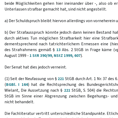
beide Möglichkeiten gehen hier ineinander über -, also ob er
Unterlassen strafbar gemacht hat, sind nicht angestellt.
a) Der Schuldspruch bleibt hiervon allerdings von vorneherein 
b) Der Strafausspruch könnte jedoch dann keinen Bestand ha
durch aktives Tun möglichen Strafbarkeit hier eine Strafbar
dementsprechend nach tatrichterlichem Ermessen eine (hier
des Strafrahmens gemäß §
13
Abs. 2 StGB in Frage käme (vg
August 1999 -
1 StR 390/99
,
NStZ 1999, 607
).
Der Senat hat dies jedoch verneint.
(1) Seit der Neufassung von §
221
StGB durch Art. 1 Nr. 37 des 
(
BGBl. I 164
) hat die Rechtsprechung des Bundesgerichtshof
Wielant, Die Aussetzung nach §
221
StGB, S. 504) die Rechts
StGB im Sinne einer Abgrenzung zwischen Begehungs- und 
nicht behandelt.
Die Fachliteratur vertritt unterschiedliche Standpunkte. Etlic