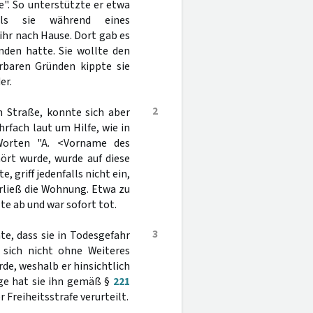
". So unterstützte er etwa
Als sie während eines
ihr nach Hause. Dort gab es
nden hatte. Sie wollte den
ärbaren Gründen kippte sie
er.
2
n Straße, konnte sich aber
rfach laut um Hilfe, wie in
Worten "A. <Vorname des
ört wurde, wurde auf diese
, griff jedenfalls nicht ein,
rließ die Wohnung. Etwa zu
te ab und war sofort tot.
3
e, dass sie in Todesgefahr
 sich nicht ohne Weiteres
rde, weshalb er hinsichtlich
age hat sie ihn gemäß §
221
r Freiheitsstrafe verurteilt.