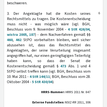
beschweren.
6
3. Der Angeklagte hat die Kosten seines
Rechtsmittels zu tragen. Die Kostenentscheidung
muss nicht - was möglich wäre (vgl. BGH,
Beschluss vom 9. November 2004 -
4 StR 426/04
,
wistra 2005, 187
) - dem Nachverfahren gemäß §§
460
,
462
StPO vorbehalten bleiben, weil sicher
abzusehen ist, dass das Rechtsmittel des
Angeklagten, der seine Verurteilung insgesamt
angegriffen hat, nur einen geringfügigen Teilerfolg
haben kann, so dass der Senat die
Kostenentscheidung gemäß §
473
Abs. 1 und 4
StPO selbst treffen kann (vgl. BGH, Beschluss vom
10. Mai 2011 -
4 StR 144/11
; BGH, Beschluss vom 28.
Oktober 2004 -
5 StR 430/04
).
HRRS-Nummer:
HRRS 2011 Nr. 847
Externe Fundstellen:
NStZ-RR 2011, 306