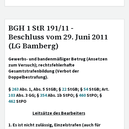
BGH 1 StR 191/11 -
Beschluss vom 29. Juni 2011
(LG Bamberg)
Gewerbs- und bandenmäßiger Betrug (Ansetzen
zum Versuch); rechtsfehlerhafte
Gesamtstrafenbildung (Verbot der
Doppelbestrafung).
§
263
Abs. 1, Abs. 5 StGB; §
22
StGB; §
54
StGB; Art.
103
Abs. 3 GG; §
354
Abs. 1b StPO; §
460
StPO; §
462
StPO
Leitsätze des Bearbeiters
1. Es ist nicht zulässig, Einzelstrafen (auch für