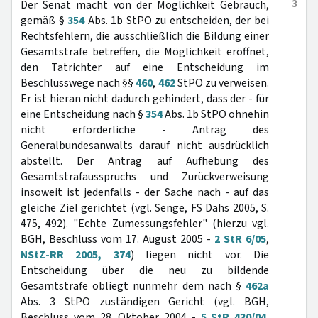
3
Der Senat macht von der Möglichkeit Gebrauch,
gemäß §
354
Abs. 1b StPO zu entscheiden, der bei
Rechtsfehlern, die ausschließlich die Bildung einer
Gesamtstrafe betreffen, die Möglichkeit eröffnet,
den Tatrichter auf eine Entscheidung im
Beschlusswege nach §§
460
,
462
StPO zu verweisen.
Er ist hieran nicht dadurch gehindert, dass der - für
eine Entscheidung nach §
354
Abs. 1b StPO ohnehin
nicht erforderliche - Antrag des
Generalbundesanwalts darauf nicht ausdrücklich
abstellt. Der Antrag auf Aufhebung des
Gesamtstrafausspruchs und Zurückverweisung
insoweit ist jedenfalls - der Sache nach - auf das
gleiche Ziel gerichtet (vgl. Senge, FS Dahs 2005, S.
475, 492). "Echte Zumessungsfehler" (hierzu vgl.
BGH, Beschluss vom 17. August 2005 -
2 StR 6/05
,
NStZ-RR 2005, 374
) liegen nicht vor. Die
Entscheidung über die neu zu bildende
Gesamtstrafe obliegt nunmehr dem nach §
462a
Abs. 3 StPO zuständigen Gericht (vgl. BGH,
Beschluss vom 28. Oktober 2004 -
5 StR 430/04
,