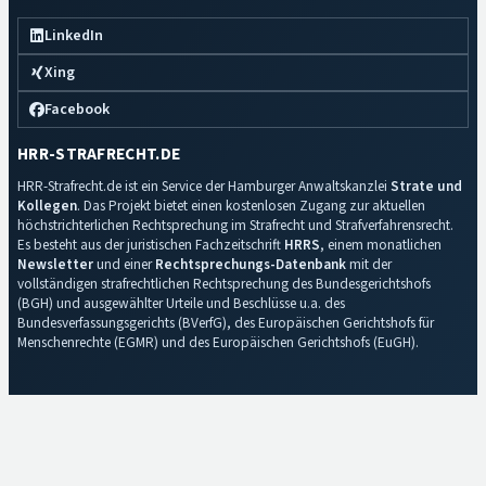
LinkedIn
Xing
Facebook
HRR-STRAFRECHT.DE
HRR-Strafrecht.de ist ein Service der Hamburger Anwaltskanzlei
Strate und
Kollegen
. Das Projekt bietet einen kostenlosen Zugang zur aktuellen
höchstrichterlichen Rechtsprechung im Strafrecht und Strafverfahrensrecht.
Es besteht aus der juristischen Fachzeitschrift
HRRS
, einem monatlichen
Newsletter
und einer
Rechtsprechungs-Datenbank
mit der
vollständigen strafrechtlichen Rechtsprechung des Bundesgerichtshofs
(BGH) und ausgewählter Urteile und Beschlüsse u.a. des
Bundesverfassungsgerichts (BVerfG), des Europäischen Gerichtshofs für
Menschenrechte (EGMR) und des Europäischen Gerichtshofs (EuGH).
Impressum
·
Datenschutz