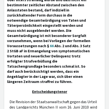
oder öfters straffällig wurde und dass nicht ein
bestimmter zeitlicher Abstand zwischen den
Anlasstaten bestand, darf indiziell in
zurückhaltender Form durchaus in die
notwendige Gesamtwürdigung von Taten und
Täterpersönlichkeit eingestellt werden und
muss nicht ausgeblendet werden. Die
Gesamtwürdigung ist mit besonderer Sorgfalt
vorzunehmen, wenn bei Vorliegen der formellen
Voraussetzungen nach §
66
Abs. 2 und Abs. 3 Satz
2 StGB aF in Ermangelung von symptomatischen
Vortaten und neuerlicher Delinquenz trotz
erfolgter Strafverbüßung die
Tatsachengrundlage besonders schmal ist. So
darf auch berücksichtigt werden, dass ein
Angeklagter in der Lage war, sich über einen
längeren Zeitraum straffrei zu führen.
Entscheidungstenor
Die Revision der Staatsanwaltschaft gegen das Urteil
des Landgerichts München II vom 16. Juni 2010 wird