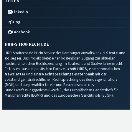
TEILEN
LinkedIn
Xing
Facebook
HRR-STRAFRECHT.DE
HRR-Strafrecht.de ist ein Service der Hamburger Anwaltskanzlei
Strate und
Kollegen
. Das Projekt bietet einen kostenlosen Zugang zur aktuellen
höchstrichterlichen Rechtsprechung im Strafrecht und Strafverfahrensrecht.
Es besteht aus der juristischen Fachzeitschrift
HRRS
, einem monatlichen
Newsletter
und einer
Rechtsprechungs-Datenbank
mit der
vollständigen strafrechtlichen Rechtsprechung des Bundesgerichtshofs
(BGH) und ausgewählter Urteile und Beschlüsse u.a. des
Bundesverfassungsgerichts (BVerfG), des Europäischen Gerichtshofs für
Menschenrechte (EGMR) und des Europäischen Gerichtshofs (EuGH).
Impressum
·
Datenschutz