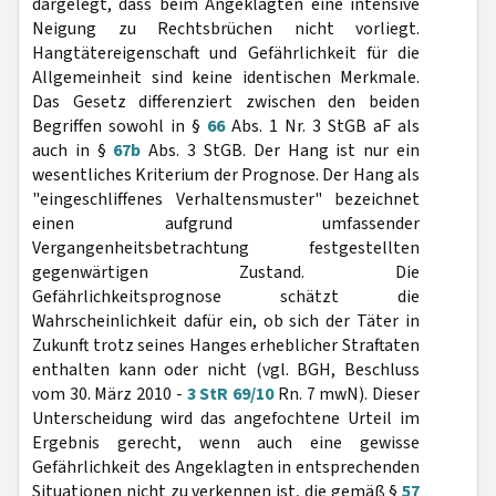
dargelegt, dass beim Angeklagten eine intensive
Neigung zu Rechtsbrüchen nicht vorliegt.
Hangtätereigenschaft und Gefährlichkeit für die
Allgemeinheit sind keine identischen Merkmale.
Das Gesetz differenziert zwischen den beiden
Begriffen sowohl in §
66
Abs. 1 Nr. 3 StGB aF als
auch in §
67b
Abs. 3 StGB. Der Hang ist nur ein
wesentliches Kriterium der Prognose. Der Hang als
"eingeschliffenes Verhaltensmuster" bezeichnet
einen aufgrund umfassender
Vergangenheitsbetrachtung festgestellten
gegenwärtigen Zustand. Die
Gefährlichkeitsprognose schätzt die
Wahrscheinlichkeit dafür ein, ob sich der Täter in
Zukunft trotz seines Hanges erheblicher Straftaten
enthalten kann oder nicht (vgl. BGH, Beschluss
vom 30. März 2010 -
3 StR 69/10
Rn. 7 mwN). Dieser
Unterscheidung wird das angefochtene Urteil im
Ergebnis gerecht, wenn auch eine gewisse
Gefährlichkeit des Angeklagten in entsprechenden
Situationen nicht zu verkennen ist, die gemäß §
57