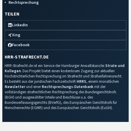
Rechtsprechung
TEILEN
LinkedIn
Xing
Facebook
HRR-STRAFRECHT.DE
HRR-Strafrecht.de ist ein Service der Hamburger Anwaltskanzlei
Strate und
Kollegen
. Das Projekt bietet einen kostenlosen Zugang zur aktuellen
höchstrichterlichen Rechtsprechung im Strafrecht und Strafverfahrensrecht.
Es besteht aus der juristischen Fachzeitschrift
HRRS
, einem monatlichen
Newsletter
und einer
Rechtsprechungs-Datenbank
mit der
vollständigen strafrechtlichen Rechtsprechung des Bundesgerichtshofs
(BGH) und ausgewählter Urteile und Beschlüsse u.a. des
Bundesverfassungsgerichts (BVerfG), des Europäischen Gerichtshofs für
Menschenrechte (EGMR) und des Europäischen Gerichtshofs (EuGH).
Impressum
·
Datenschutz