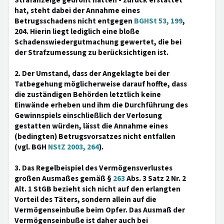
Strafanzeige gedroht hatten - zurück erstattet
hat, steht dabei der Annahme eines
Betrugsschadens nicht entgegen
BGHSt 53, 199
,
204. Hierin liegt lediglich eine bloße
Schadenswiedergutmachung gewertet, die bei
der Strafzumessung zu berücksichtigen ist.
2. Der Umstand, dass der Angeklagte bei der
Tatbegehung möglicherweise darauf hoffte, dass
die zuständigen Behörden letztlich keine
Einwände erheben und ihm die Durchführung des
Gewinnspiels einschließlich der Verlosung
gestatten würden, lässt die Annahme eines
(bedingten) Betrugsvorsatzes nicht entfallen
(vgl. BGH
NStZ 2003, 264
).
3. Das Regelbeispiel des Vermögensverlustes
großen Ausmaßes gemäß §
263
Abs. 3 Satz 2 Nr. 2
Alt. 1 StGB bezieht sich nicht auf den erlangten
Vorteil des Täters, sondern allein auf die
Vermögenseinbuße beim Opfer. Das Ausmaß der
Vermögenseinbuße ist daher auch bei