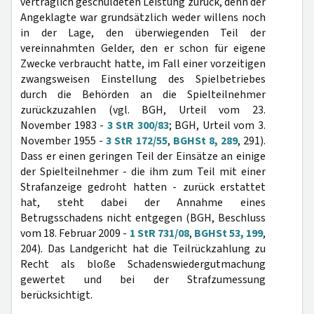
vertraglich geschuldeten Leistung zurück, denn der
Angeklagte war grundsätzlich weder willens noch
in der Lage, den überwiegenden Teil der
vereinnahmten Gelder, den er schon für eigene
Zwecke verbraucht hatte, im Fall einer vorzeitigen
zwangsweisen Einstellung des Spielbetriebes
durch die Behörden an die Spielteilnehmer
zurückzuzahlen (vgl. BGH, Urteil vom 23.
November 1983 -
3 StR 300/83
; BGH, Urteil vom 3.
November 1955 -
3 StR 172/55
,
BGHSt 8, 289
, 291).
Dass er einen geringen Teil der Einsätze an einige
der Spielteilnehmer - die ihm zum Teil mit einer
Strafanzeige gedroht hatten - zurück erstattet
hat, steht dabei der Annahme eines
Betrugsschadens nicht entgegen (BGH, Beschluss
vom 18. Februar 2009 -
1 StR 731/08
,
BGHSt 53, 199
,
204). Das Landgericht hat die Teilrückzahlung zu
Recht als bloße Schadenswiedergutmachung
gewertet und bei der Strafzumessung
berücksichtigt.