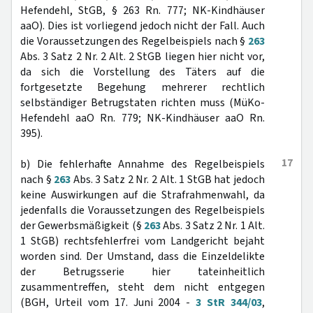
Hefendehl, StGB, § 263 Rn. 777; NK-Kindhäuser
aaO). Dies ist vorliegend jedoch nicht der Fall. Auch
die Voraussetzungen des Regelbeispiels nach §
263
Abs. 3 Satz 2 Nr. 2 Alt. 2 StGB liegen hier nicht vor,
da sich die Vorstellung des Täters auf die
fortgesetzte Begehung mehrerer rechtlich
selbständiger Betrugstaten richten muss (MüKo-
Hefendehl aaO Rn. 779; NK-Kindhäuser aaO Rn.
395).
17
b) Die fehlerhafte Annahme des Regelbeispiels
nach §
263
Abs. 3 Satz 2 Nr. 2 Alt. 1 StGB hat jedoch
keine Auswirkungen auf die Strafrahmenwahl, da
jedenfalls die Voraussetzungen des Regelbeispiels
der Gewerbsmäßigkeit (§
263
Abs. 3 Satz 2 Nr. 1 Alt.
1 StGB) rechtsfehlerfrei vom Landgericht bejaht
worden sind. Der Umstand, dass die Einzeldelikte
der Betrugsserie hier tateinheitlich
zusammentreffen, steht dem nicht entgegen
(BGH, Urteil vom 17. Juni 2004 -
3 StR 344/03
,