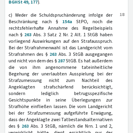
BGHSt 49, 177
).
18
c) Weder die Schuldspruchänderung infolge der
Beschränkung nach §
154a
StPO, noch die
rechtsfehlerhafte Annahme des Regelbeispiels
nach §
263
Abs. 3 Satz 2 Nr. 2 Alt. 1 StGB haben
vorliegend Auswirkungen auf den Strafausspruch.
Bei der Strafrahmenwahl ist das Landgericht vom
Strafrahmen des §
263
Abs. 3 StGB ausgegangen
und nicht von dem des §
287
StGB. Es hat außerdem
die von ihm angenommene tateinheitliche
Begehung der unerlaubten Ausspielung bei der
Strafzumessung nicht zum Nachteil des
Angeklagten strafschärfend berücksichtigt,
sondern lediglich betrugsspezifische
Gesichtspunkte in seine Überlegungen zur
Strafhöhe einfließen lassen. Die vom Landgericht
bei der Strafzumessung aufgeführte Erwägung,
dass der Angeklagte zwei Tatbestandsalternativen
des §
263
Abs. 3 StGB, nämlich die Nrn. 1 und 2,
verwirklicht hätte, dient ersichtlich nur der