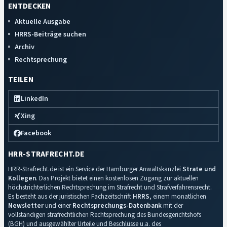
ENTDECKEN
Aktuelle Ausgabe
HRRS-Beiträge suchen
Archiv
Rechtsprechung
TEILEN
LinkedIn
Xing
Facebook
HRR-STRAFRECHT.DE
HRR-Strafrecht.de ist ein Service der Hamburger Anwaltskanzlei
Strate und
Kollegen
. Das Projekt bietet einen kostenlosen Zugang zur aktuellen
höchstrichterlichen Rechtsprechung im Strafrecht und Strafverfahrensrecht.
Es besteht aus der juristischen Fachzeitschrift
HRRS
, einem monatlichen
Newsletter
und einer
Rechtsprechungs-Datenbank
mit der
vollständigen strafrechtlichen Rechtsprechung des Bundesgerichtshofs
(BGH) und ausgewählter Urteile und Beschlüsse u.a. des