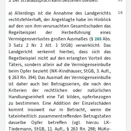
3. Der Strafausspruch kann bestehen bleiben.
16
a) Allerdings ist die Annahme des Landgerichts
rechtsfehlerhaft, der Angeklagte habe im Hinblick
auf den von ihm verursachten Gesamtschaden das
Regelbeispiel der Herbeiführung eines
Vermögensverlustes großen Ausmaßes (§
263
Abs.
3 Satz 2 Nr. 2 Alt. 1 StGB) verwirklicht. Das
Landgericht verkennt hierbei, dass sich das
Regelbeispiel nicht auf den erlangten Vorteil des
Täters, sondern allein auf die Vermögenseinbuße
beim Opfer bezieht (NK-Kindhäuser, StGB, 3. Aufl.,
§ 263 Rn. 394). Das Ausmaß der Vermögenseinbuße
ist daher auch bei Betrugsserien, die nach den
Kriterien der rechtlichen oder natürlichen
Handlungseinheit eine Tat bilden, opferbezogen
zu bestimmen. Eine Addition der Einzelschäden
kommt insoweit nur in Betracht, wenn die
tateinheitlich zusammentreffenden Betrugstaten
dasselbe Opfer betreffen (vgl. hierzu LK-
Tiedemann, StGB, 11. Aufl., § 263 Rn. 298; MüKo-