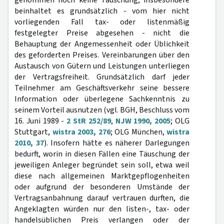
genommen noch keine Täuschung, insbesondere
beinhaltet es grundsätzlich - vom hier nicht
vorliegenden Fall tax- oder listenmäßig
festgelegter Preise abgesehen - nicht die
Behauptung der Angemessenheit oder Üblichkeit
des geforderten Preises. Vereinbarungen über den
Austausch von Gütern und Leistungen unterliegen
der Vertragsfreiheit. Grundsätzlich darf jeder
Teilnehmer am Geschäftsverkehr seine bessere
Information oder überlegene Sachkenntnis zu
seinem Vorteil ausnutzen (vgl. BGH, Beschluss vom
16. Juni 1989 -
2 StR 252/89
,
NJW 1990, 2005
; OLG
Stuttgart,
wistra 2003, 276
; OLG München,
wistra
2010, 37
). Insofern hätte es näherer Darlegungen
bedurft, worin in diesen Fällen eine Täuschung der
jeweiligen Anleger begründet sein soll, etwa weil
diese nach allgemeinen Marktgepflogenheiten
oder aufgrund der besonderen Umstände der
Vertragsanbahnung darauf vertrauen durften, die
Angeklagten würden nur den listen-, tax- oder
handelsüblichen Preis verlangen oder der