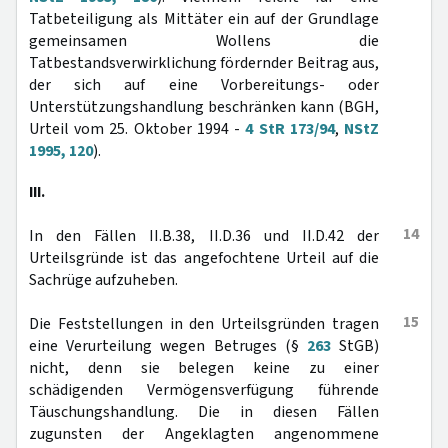
Tatbeteiligung als Mittäter ein auf der Grundlage
gemeinsamen Wollens die
Tatbestandsverwirklichung fördernder Beitrag aus,
der sich auf eine Vorbereitungs- oder
Unterstützungshandlung beschränken kann (BGH,
Urteil vom 25. Oktober 1994 -
4 StR 173/94
,
NStZ
1995, 120
).
III.
14
In den Fällen II.B.38, II.D.36 und II.D.42 der
Urteilsgründe ist das angefochtene Urteil auf die
Sachrüge aufzuheben.
15
Die Feststellungen in den Urteilsgründen tragen
eine Verurteilung wegen Betruges (§
263
StGB)
nicht, denn sie belegen keine zu einer
schädigenden Vermögensverfügung führende
Täuschungshandlung. Die in diesen Fällen
zugunsten der Angeklagten angenommene