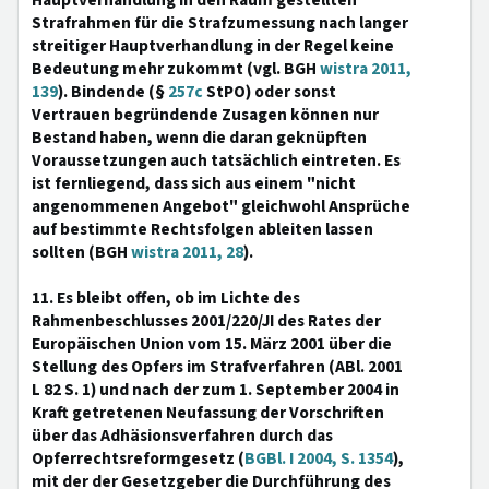
Hauptverhandlung in den Raum gestellten
Strafrahmen für die Strafzumessung nach langer
streitiger Hauptverhandlung in der Regel keine
Bedeutung mehr zukommt (vgl. BGH
wistra 2011,
139
). Bindende (§
257c
StPO) oder sonst
Vertrauen begründende Zusagen können nur
Bestand haben, wenn die daran geknüpften
Voraussetzungen auch tatsächlich eintreten. Es
ist fernliegend, dass sich aus einem "nicht
angenommenen Angebot" gleichwohl Ansprüche
auf bestimmte Rechtsfolgen ableiten lassen
sollten (BGH
wistra 2011, 28
).
11. Es bleibt offen, ob im Lichte des
Rahmenbeschlusses 2001/220/JI des Rates der
Europäischen Union vom 15. März 2001 über die
Stellung des Opfers im Strafverfahren (ABl. 2001
L 82 S. 1) und nach der zum 1. September 2004 in
Kraft getretenen Neufassung der Vorschriften
über das Adhäsionsverfahren durch das
Opferrechtsreformgesetz (
BGBl. I 2004, S. 1354
),
mit der der Gesetzgeber die Durchführung des