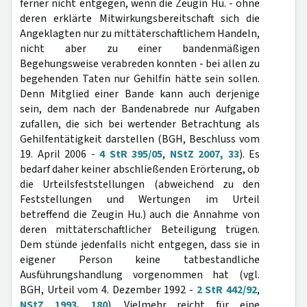
ferner nicht entgegen, wenn die Zeugin Hu. - ohne
deren erklärte Mitwirkungsbereitschaft sich die
Angeklagten nur zu mittäterschaftlichem Handeln,
nicht aber zu einer bandenmäßigen
Begehungsweise verabreden konnten - bei allen zu
begehenden Taten nur Gehilfin hätte sein sollen.
Denn Mitglied einer Bande kann auch derjenige
sein, dem nach der Bandenabrede nur Aufgaben
zufallen, die sich bei wertender Betrachtung als
Gehilfentätigkeit darstellen (BGH, Beschluss vom
19. April 2006 -
4 StR 395/05
,
NStZ 2007, 33
). Es
bedarf daher keiner abschließenden Erörterung, ob
die Urteilsfeststellungen (abweichend zu den
Feststellungen und Wertungen im Urteil
betreffend die Zeugin Hu.) auch die Annahme von
deren mittäterschaftlicher Beteiligung trügen.
Dem stünde jedenfalls nicht entgegen, dass sie in
eigener Person keine tatbestandliche
Ausführungshandlung vorgenommen hat (vgl.
BGH, Urteil vom 4. Dezember 1992 -
2 StR 442/92
,
NStZ 1993, 180
). Vielmehr reicht für eine