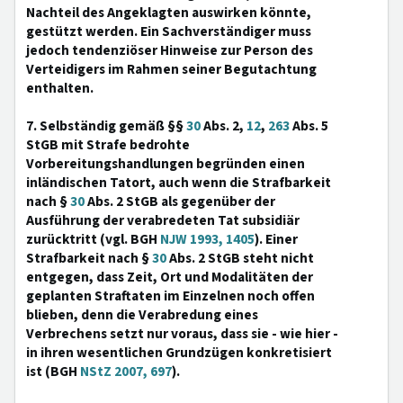
Nachteil des Angeklagten auswirken könnte,
gestützt werden. Ein Sachverständiger muss
jedoch tendenziöser Hinweise zur Person des
Verteidigers im Rahmen seiner Begutachtung
enthalten.
7. Selbständig gemäß §§
30
Abs. 2,
12
,
263
Abs. 5
StGB mit Strafe bedrohte
Vorbereitungshandlungen begründen einen
inländischen Tatort, auch wenn die Strafbarkeit
nach §
30
Abs. 2 StGB als gegenüber der
Ausführung der verabredeten Tat subsidiär
zurücktritt (vgl. BGH
NJW 1993, 1405
). Einer
Strafbarkeit nach §
30
Abs. 2 StGB steht nicht
entgegen, dass Zeit, Ort und Modalitäten der
geplanten Straftaten im Einzelnen noch offen
blieben, denn die Verabredung eines
Verbrechens setzt nur voraus, dass sie - wie hier -
in ihren wesentlichen Grundzügen konkretisiert
ist (BGH
NStZ 2007, 697
).