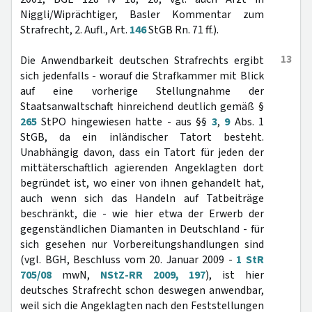
Niggli/Wiprächtiger, Basler Kommentar zum
Strafrecht, 2. Aufl., Art.
146
StGB Rn. 71 ff.).
13
Die Anwendbarkeit deutschen Strafrechts ergibt
sich jedenfalls - worauf die Strafkammer mit Blick
auf eine vorherige Stellungnahme der
Staatsanwaltschaft hinreichend deutlich gemäß §
265
StPO hingewiesen hatte - aus §§
3
,
9
Abs. 1
StGB, da ein inländischer Tatort besteht.
Unabhängig davon, dass ein Tatort für jeden der
mittäterschaftlich agierenden Angeklagten dort
begründet ist, wo einer von ihnen gehandelt hat,
auch wenn sich das Handeln auf Tatbeiträge
beschränkt, die - wie hier etwa der Erwerb der
gegenständlichen Diamanten in Deutschland - für
sich gesehen nur Vorbereitungshandlungen sind
(vgl. BGH, Beschluss vom 20. Januar 2009 -
1 StR
705/08
mwN,
NStZ-RR 2009, 197
), ist hier
deutsches Strafrecht schon deswegen anwendbar,
weil sich die Angeklagten nach den Feststellungen