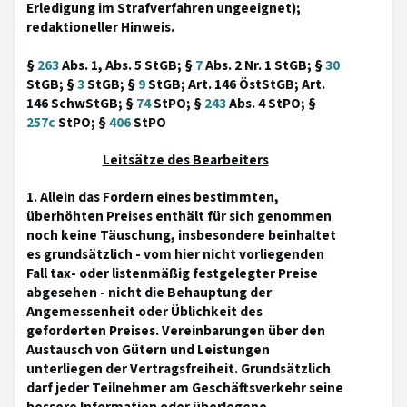
Erledigung im Strafverfahren ungeeignet);
redaktioneller Hinweis.
§
263
Abs. 1, Abs. 5 StGB; §
7
Abs. 2 Nr. 1 StGB; §
30
StGB; §
3
StGB; §
9
StGB; Art. 146 ÖstStGB; Art.
146 SchwStGB; §
74
StPO; §
243
Abs. 4 StPO; §
257c
StPO; §
406
StPO
Leitsätze des Bearbeiters
1. Allein das Fordern eines bestimmten,
überhöhten Preises enthält für sich genommen
noch keine Täuschung, insbesondere beinhaltet
es grundsätzlich - vom hier nicht vorliegenden
Fall tax- oder listenmäßig festgelegter Preise
abgesehen - nicht die Behauptung der
Angemessenheit oder Üblichkeit des
geforderten Preises. Vereinbarungen über den
Austausch von Gütern und Leistungen
unterliegen der Vertragsfreiheit. Grundsätzlich
darf jeder Teilnehmer am Geschäftsverkehr seine