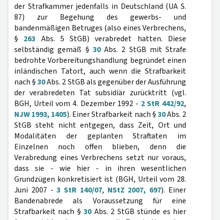
der Strafkammer jedenfalls in Deutschland (UA S.
87) zur Begehung des gewerbs- und
bandenmäßigen Betruges (also eines Verbrechens,
§
263
Abs. 5 StGB) verabredet hatten. Diese
selbständig gemäß §
30
Abs. 2 StGB mit Strafe
bedrohte Vorbereitungshandlung begründet einen
inländischen Tatort, auch wenn die Strafbarkeit
nach §
30
Abs. 2 StGB als gegenüber der Ausführung
der verabredeten Tat subsidiär zurücktritt (vgl.
BGH, Urteil vom 4. Dezember 1992 -
2 StR 442/92
,
NJW 1993, 1405
). Einer Strafbarkeit nach §
30
Abs. 2
StGB steht nicht entgegen, dass Zeit, Ort und
Modalitäten der geplanten Straftaten im
Einzelnen noch offen blieben, denn die
Verabredung eines Verbrechens setzt nur voraus,
dass sie - wie hier - in ihren wesentlichen
Grundzügen konkretisiert ist (BGH, Urteil vom 28.
Juni 2007 -
3 StR 140/07
,
NStZ 2007, 697
). Einer
Bandenabrede als Voraussetzung für eine
Strafbarkeit nach §
30
Abs. 2 StGB stünde es hier