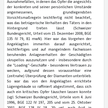
Ausnahmefällen, in denen das Opfer die angesichts
der konkreten und seiner persönlichen Umstände
angemessenen, grundlegendsten
Vorsichtsmaßregeln leichtfertig nicht beachtet,
was das betrügerische Verhalten des Täters in den
Hintergrund treten lässt (Schweizer
Bundesgericht, Urteil vom 15. Dezember 2008, BGE
135 IV 79, 81 mwN). Hier war das Vorgehen der
Angeklagten immerhin darauf ausgerichtet,
leichtfertiges und auf mangelndem Fachwissen
beruhendes Anlageverhalten der Geschädigten
skrupellos auszunutzen und - insbesondere durch
die "Loading"-Geschäfte - besonderes Vertrauen zu
wecken, aufgrund dessen voraussehbar eine
(zeitnahe) Überprüfung der Diamanten unterblieb.
So war das von den Angeklagten errichtete
Lügengebäude so raffiniert abgestimmt, dass sich
auch ein kritisches Opfer täuschen lassen konnte
(vgl. Schweizer Bundesgericht, Urteile vom 4. Juni
1996, BGE 122 IV 197, 205 und vom 25. Oktober
2001, BGE 128 IV 18, 20; vgl. auch Arzt in