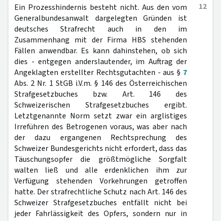
12
Ein Prozesshindernis besteht nicht. Aus den vom
Generalbundesanwalt dargelegten Gründen ist
deutsches Strafrecht auch in den im
Zusammenhang mit der Firma HBS stehenden
Fällen anwendbar. Es kann dahinstehen, ob sich
dies - entgegen anderslautender, im Auftrag der
Angeklagten erstellter Rechtsgutachten - aus §
7
Abs. 2 Nr. 1 StGB i.V.m. § 146 des Österreichischen
Strafgesetzbuches bzw. Art. 146 des
Schweizerischen Strafgesetzbuches ergibt.
Letztgenannte Norm setzt zwar ein arglistiges
Irreführen des Betrogenen voraus, was aber nach
der dazu ergangenen Rechtsprechung des
Schweizer Bundesgerichts nicht erfordert, dass das
Täuschungsopfer die größtmögliche Sorgfalt
walten ließ und alle erdenklichen ihm zur
Verfügung stehenden Vorkehrungen getroffen
hatte. Der strafrechtliche Schutz nach Art. 146 des
Schweizer Strafgesetzbuches entfällt nicht bei
jeder Fahrlässigkeit des Opfers, sondern nur in