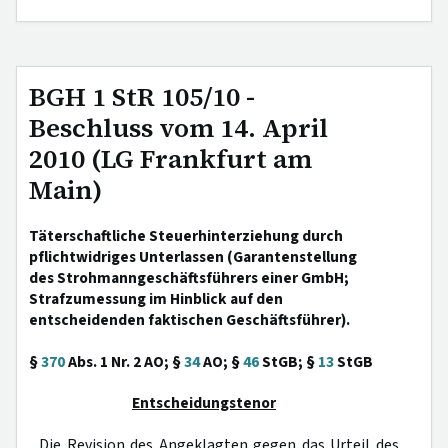
BGH 1 StR 105/10 -
Beschluss vom 14. April
2010 (LG Frankfurt am
Main)
Täterschaftliche Steuerhinterziehung durch
pflichtwidriges Unterlassen (Garantenstellung
des Strohmanngeschäftsführers einer GmbH;
Strafzumessung im Hinblick auf den
entscheidenden faktischen Geschäftsführer).
§
370
Abs. 1 Nr. 2 AO; §
34
AO; §
46
StGB; §
13
StGB
Entscheidungstenor
Die Revision des Angeklagten gegen das Urteil des