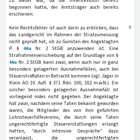
Zu dieser war, da die Innenrevision bereits
begonnen hatte, der Amtsträger auch bereits
erschienen.
8
Kein Rechtsfehler ist auch darin zu erblicken, dass
das Landgericht im Rahmen der Strafzumessung
nicht geprüft hat, ob zu Gunsten des Angeklagten
P. §
46a
Nr. 2 StGB anzuwenden ist. Eine
Strafrahmenverschiebung auf der Grundlage von §
46a
Nr. 2 StGB kann zwar, wenn auch nur in ganz
besonders gelagerten Ausnahmefällen, auch bei
Steuerstraftaten in Betracht kommen (vgl. Jäger in
Klein AO 10. Aufl. § 371 Rdn. 100, 102 m.w.N.). Ein
solcher besonders gelagerter Ausnahmefall ist
vorliegend indes nicht gegeben. Der Angeklagte
hat zwar, nachdem seine Taten bekannt geworden
waren, die Mitglieder des von ihm geführten
Lohnsteuerhilfevereins, die durch seine Taten
ungerechtfertigte Steuererstattungen erlangt
hatten, "durch intensive Gespräche" dazu
veranlasst, die ungerechtfertigten