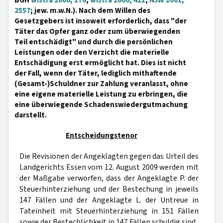
BGH
wistra 2000, 176
;
wistra 2000, 421
;
NJW 2001,
2557
; jew. m.w.N.). Nach dem Willen des
Gesetzgebers ist insoweit erforderlich, dass "der
Täter das Opfer ganz oder zum überwiegenden
Teil entschädigt" und durch die persönlichen
Leistungen oder den Verzicht die materielle
Entschädigung erst ermöglicht hat. Dies ist nicht
der Fall, wenn der Täter, lediglich mithaftende
(Gesamt-)Schuldner zur Zahlung veranlasst, ohne
eine eigene materielle Leistung zu erbringen, die
eine überwiegende Schadenswiedergutmachung
darstellt.
Entscheidungstenor
Die Revisionen der Angeklagten gegen das Urteil des
Landgerichts Essen vom 12. August 2009 werden mit
der Maßgabe verworfen, dass der Angeklagte P. der
Steuerhinterziehung und der Bestechung in jeweils
147 Fällen und der Angeklagte L. der Untreue in
Tateinheit mit Steuerhinterziehung in 151 Fällen
sowie der Bestechlichkeit in 147 Fällen schuldig sind.