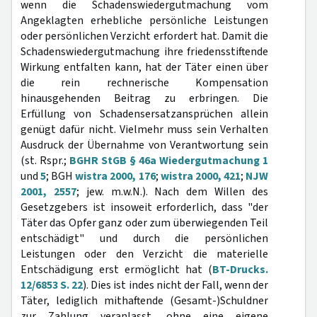
wenn die Schadenswiedergutmachung vom
Angeklagten erhebliche persönliche Leistungen
oder persönlichen Verzicht erfordert hat. Damit die
Schadenswiedergutmachung ihre friedensstiftende
Wirkung entfalten kann, hat der Täter einen über
die rein rechnerische Kompensation
hinausgehenden Beitrag zu erbringen. Die
Erfüllung von Schadensersatzansprüchen allein
genügt dafür nicht. Vielmehr muss sein Verhalten
Ausdruck der Übernahme von Verantwortung sein
(st. Rspr.;
BGHR StGB § 46a Wiedergutmachung 1
und
5
; BGH
wistra 2000, 176
;
wistra 2000, 421
;
NJW
2001, 2557
; jew. m.w.N.). Nach dem Willen des
Gesetzgebers ist insoweit erforderlich, dass "der
Täter das Opfer ganz oder zum überwiegenden Teil
entschädigt" und durch die persönlichen
Leistungen oder den Verzicht die materielle
Entschädigung erst ermöglicht hat (
BT-Drucks.
12/6853 S. 22
). Dies ist indes nicht der Fall, wenn der
Täter, lediglich mithaftende (Gesamt-)Schuldner
zur Zahlung veranlasst, ohne eine eigene