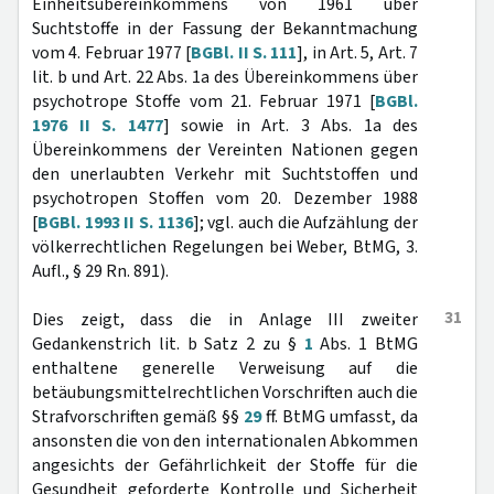
Einheitsübereinkommens von 1961 über
Suchtstoffe in der Fassung der Bekanntmachung
vom 4. Februar 1977 [
BGBl. II S. 111
], in Art. 5, Art. 7
lit. b und Art. 22 Abs. 1a des Übereinkommens über
psychotrope Stoffe vom 21. Februar 1971 [
BGBl.
1976 II S. 1477
] sowie in Art. 3 Abs. 1a des
Übereinkommens der Vereinten Nationen gegen
den unerlaubten Verkehr mit Suchtstoffen und
psychotropen Stoffen vom 20. Dezember 1988
[
BGBl. 1993 II S. 1136
]; vgl. auch die Aufzählung der
völkerrechtlichen Regelungen bei Weber, BtMG, 3.
Aufl., § 29 Rn. 891).
31
Dies zeigt, dass die in Anlage III zweiter
Gedankenstrich lit. b Satz 2 zu §
1
Abs. 1 BtMG
enthaltene generelle Verweisung auf die
betäubungsmittelrechtlichen Vorschriften auch die
Strafvorschriften gemäß §§
29
ff. BtMG umfasst, da
ansonsten die von den internationalen Abkommen
angesichts der Gefährlichkeit der Stoffe für die
Gesundheit geforderte Kontrolle und Sicherheit