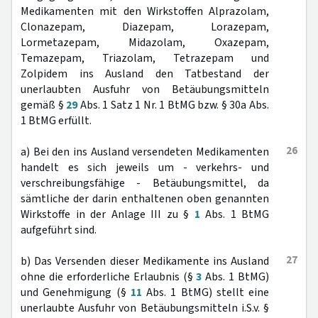
Medikamenten mit den Wirkstoffen Alprazolam,
Clonazepam, Diazepam, Lorazepam,
Lormetazepam, Midazolam, Oxazepam,
Temazepam, Triazolam, Tetrazepam und
Zolpidem ins Ausland den Tatbestand der
unerlaubten Ausfuhr von Betäubungsmitteln
gemäß §
29
Abs. 1 Satz 1 Nr. 1 BtMG bzw. § 30a Abs.
1 BtMG erfüllt.
26
a) Bei den ins Ausland versendeten Medikamenten
handelt es sich jeweils um - verkehrs- und
verschreibungsfähige - Betäubungsmittel, da
sämtliche der darin enthaltenen oben genannten
Wirkstoffe in der Anlage III zu §
1
Abs. 1 BtMG
aufgeführt sind.
27
b) Das Versenden dieser Medikamente ins Ausland
ohne die erforderliche Erlaubnis (§
3
Abs. 1 BtMG)
und Genehmigung (§
11
Abs. 1 BtMG) stellt eine
unerlaubte Ausfuhr von Betäubungsmitteln i.S.v. §