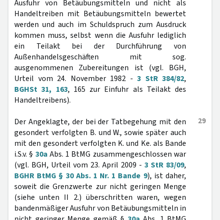
Ausfuhr von Betäubungsmitteln und nicht als
Handeltreiben mit Betäubungsmitteln bewertet
werden und auch im Schuldspruch zum Ausdruck
kommen muss, selbst wenn die Ausfuhr lediglich
ein Teilakt bei der Durchführung von
Außenhandelsgeschäften mit sog.
ausgenommenen Zubereitungen ist (vgl. BGH,
Urteil vom 24. November 1982 -
3 StR 384/82
,
BGHSt 31, 163
, 165 zur Einfuhr als Teilakt des
Handeltreibens).
29
Der Angeklagte, der bei der Tatbegehung mit den
gesondert verfolgten B. und W., sowie später auch
mit den gesondert verfolgten K. und Ke. als Bande
i.S.v. §
30a
Abs. 1 BtMG zusammengeschlossen war
(vgl. BGH, Urteil vom 23. April 2009 -
3 StR 83/09
,
BGHR BtMG § 30 Abs. 1 Nr. 1 Bande 9
), ist daher,
soweit die Grenzwerte zur nicht geringen Menge
(siehe unten II 2.) überschritten waren, wegen
bandenmäßiger Ausfuhr von Betäubungsmitteln in
nicht geringer Menge gemäß §
30a
Abs. 1 BtMG