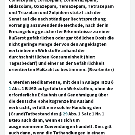
Clonazepam, Lorazepam, Lormetazepam,
Midazolam, Oxazepam, Temazepam, Tetrazepam
und Triazolam und Zolpidem stützt sich der
Senat auf die nach ständiger Rechtsprechung
vorrangig anzuwendende Methode, nach der in
Ermangelung gesicherter Erkenntnisse zu einer
äußerst gefährlichen oder gar tödlichen Dosis die
nicht geringe Menge der von den Angeklagten
vertriebenen Wirkstoffe anhand der
durchschnittlichen Konsumeinheit (hier:
Tagesbedarf) und einer an der Gefährlichkeit
orientierten Maßzahl zu bestimmen. (Bearbeiter)
4. Werden Medikamente, mit den in Anlage III zu §
1
Abs. 1 BtMG aufgeführten Wirkstoffen, ohne die
erforderliche Erlaubnis und Genehmigung über
die deutsche Hoheitsgrenze ins Ausland
verbracht, erfüllt eine solche Handlung den
(Grund)Tatbestand des §
29
Abs. 1 Satz 1 Nr. 1
BtMG auch dann, wenn es sich um
ausgenommene Zuwendungen handelt. Dies gilt
auch dann, wenn die Tathandlungen in einem