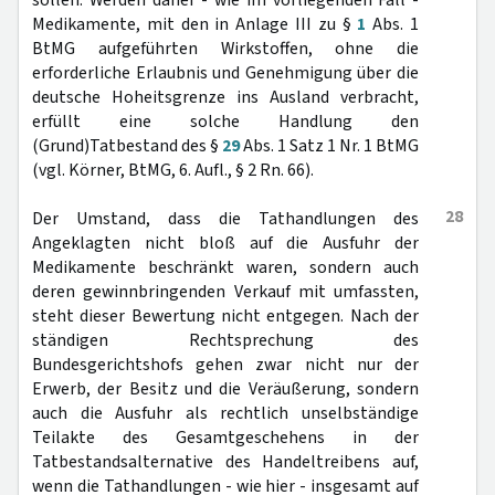
sollen. Werden daher - wie im vorliegenden Fall -
Medikamente, mit den in Anlage III zu §
1
Abs. 1
BtMG aufgeführten Wirkstoffen, ohne die
erforderliche Erlaubnis und Genehmigung über die
deutsche Hoheitsgrenze ins Ausland verbracht,
erfüllt eine solche Handlung den
(Grund)Tatbestand des §
29
Abs. 1 Satz 1 Nr. 1 BtMG
(vgl. Körner, BtMG, 6. Aufl., § 2 Rn. 66).
28
Der Umstand, dass die Tathandlungen des
Angeklagten nicht bloß auf die Ausfuhr der
Medikamente beschränkt waren, sondern auch
deren gewinnbringenden Verkauf mit umfassten,
steht dieser Bewertung nicht entgegen. Nach der
ständigen Rechtsprechung des
Bundesgerichtshofs gehen zwar nicht nur der
Erwerb, der Besitz und die Veräußerung, sondern
auch die Ausfuhr als rechtlich unselbständige
Teilakte des Gesamtgeschehens in der
Tatbestandsalternative des Handeltreibens auf,
wenn die Tathandlungen - wie hier - insgesamt auf