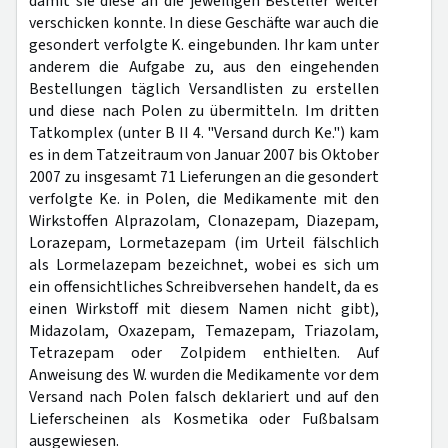
damit sie diese an die jeweiligen Besteller weiter
verschicken konnte. In diese Geschäfte war auch die
gesondert verfolgte K. eingebunden. Ihr kam unter
anderem die Aufgabe zu, aus den eingehenden
Bestellungen täglich Versandlisten zu erstellen
und diese nach Polen zu übermitteln. Im dritten
Tatkomplex (unter B II 4. "Versand durch Ke.") kam
es in dem Tatzeitraum von Januar 2007 bis Oktober
2007 zu insgesamt 71 Lieferungen an die gesondert
verfolgte Ke. in Polen, die Medikamente mit den
Wirkstoffen Alprazolam, Clonazepam, Diazepam,
Lorazepam, Lormetazepam (im Urteil fälschlich
als Lormelazepam bezeichnet, wobei es sich um
ein offensichtliches Schreibversehen handelt, da es
einen Wirkstoff mit diesem Namen nicht gibt),
Midazolam, Oxazepam, Temazepam, Triazolam,
Tetrazepam oder Zolpidem enthielten. Auf
Anweisung des W. wurden die Medikamente vor dem
Versand nach Polen falsch deklariert und auf den
Lieferscheinen als Kosmetika oder Fußbalsam
ausgewiesen.