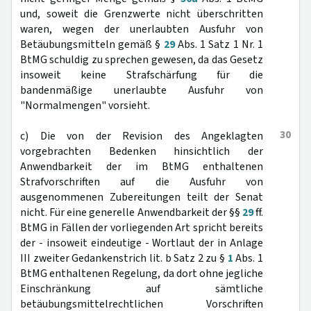
und, soweit die Grenzwerte nicht überschritten
waren, wegen der unerlaubten Ausfuhr von
Betäubungsmitteln gemäß §
29
Abs. 1 Satz 1 Nr. 1
BtMG schuldig zu sprechen gewesen, da das Gesetz
insoweit keine Strafschärfung für die
bandenmäßige unerlaubte Ausfuhr von
"Normalmengen" vorsieht.
30
c) Die von der Revision des Angeklagten
vorgebrachten Bedenken hinsichtlich der
Anwendbarkeit der im BtMG enthaltenen
Strafvorschriften auf die Ausfuhr von
ausgenommenen Zubereitungen teilt der Senat
nicht. Für eine generelle Anwendbarkeit der §§
29
ff.
BtMG in Fällen der vorliegenden Art spricht bereits
der - insoweit eindeutige - Wortlaut der in Anlage
III zweiter Gedankenstrich lit. b Satz 2 zu §
1
Abs. 1
BtMG enthaltenen Regelung, da dort ohne jegliche
Einschränkung auf sämtliche
betäubungsmittelrechtlichen Vorschriften