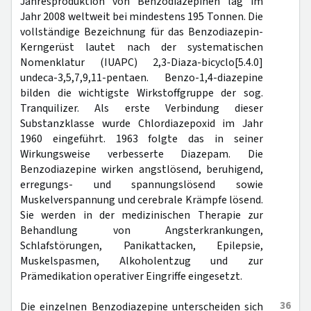
Jahresproduktion von Benzodiazepinen lag im
Jahr 2008 weltweit bei mindestens 195 Tonnen. Die
vollständige Bezeichnung für das Benzodiazepin-
Kerngerüst lautet nach der systematischen
Nomenklatur (IUAPC) 2,3-Diaza-bicyclo[5.4.0]
undeca-3,5,7,9,11-pentaen. Benzo-1,4-diazepine
bilden die wichtigste Wirkstoffgruppe der sog.
Tranquilizer. Als erste Verbindung dieser
Substanzklasse wurde Chlordiazepoxid im Jahr
1960 eingeführt. 1963 folgte das in seiner
Wirkungsweise verbesserte Diazepam. Die
Benzodiazepine wirken angstlösend, beruhigend,
erregungs- und spannungslösend sowie
Muskelverspannung und cerebrale Krämpfe lösend.
Sie werden in der medizinischen Therapie zur
Behandlung von Angsterkrankungen,
Schlafstörungen, Panikattacken, Epilepsie,
Muskelspasmen, Alkoholentzug und zur
Prämedikation operativer Eingriffe eingesetzt.
36
Die einzelnen Benzodiazepine unterscheiden sich