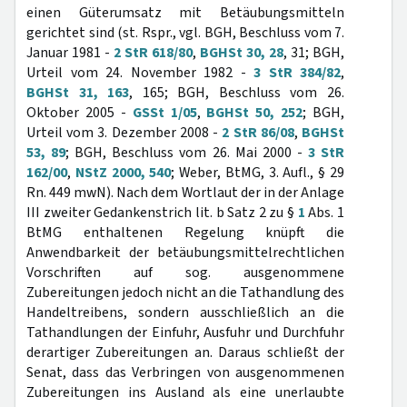
einen Güterumsatz mit Betäubungsmitteln
gerichtet sind (st. Rspr., vgl. BGH, Beschluss vom 7.
Januar 1981 -
2 StR 618/80
,
BGHSt 30, 28
, 31; BGH,
Urteil vom 24. November 1982 -
3 StR 384/82
,
BGHSt 31, 163
, 165; BGH, Beschluss vom 26.
Oktober 2005 -
GSSt 1/05
,
BGHSt 50, 252
; BGH,
Urteil vom 3. Dezember 2008 -
2 StR 86/08
,
BGHSt
53, 89
; BGH, Beschluss vom 26. Mai 2000 -
3 StR
162/00
,
NStZ 2000, 540
; Weber, BtMG, 3. Aufl., § 29
Rn. 449 mwN). Nach dem Wortlaut der in der Anlage
III zweiter Gedankenstrich lit. b Satz 2 zu §
1
Abs. 1
BtMG enthaltenen Regelung knüpft die
Anwendbarkeit der betäubungsmittelrechtlichen
Vorschriften auf sog. ausgenommene
Zubereitungen jedoch nicht an die Tathandlung des
Handeltreibens, sondern ausschließlich an die
Tathandlungen der Einfuhr, Ausfuhr und Durchfuhr
derartiger Zubereitungen an. Daraus schließt der
Senat, dass das Verbringen von ausgenommenen
Zubereitungen ins Ausland als eine unerlaubte