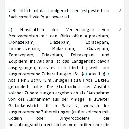
8
2. Rechtlich hat das Landgericht den festgestellten
Sachverhalt wie folgt bewertet:
9
a) Hinsichtlich der Versendungen von
Medikamenten mit den Wirkstoffen Alprazolam,
Clonazepam, Diazepam, Lorazepam,
Lormetazepam, Midazolam, Oxazepam,
Temazepam, Triazolam, Tetrazepam und
Zolpidem ins Ausland ist das Landgericht davon
ausgegangen, dass es sich hierbei jeweils um
ausgenommene Zubereitungen i.S.v. §
1
Abs. 1, §
2
Abs. 1 Nr. 3 BtMG i.V.m. Anlage III zu §
1
Abs. 1 BtMG
gehandelt habe. Die Strafbarkeit der Ausfuhr
solcher Zubereitungen ergebe sich als "Ausnahme
von der Ausnahme" aus der Anlage III zweiter
Gedankenstrich lit. b Satz 2, wonach für
ausgenommene Zubereitungen (außer solchen mit
Codein oder Dihydrocodein) die
betäubungsmittelrechtlichen Vorschriften über die