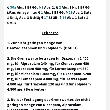
§
30a
Abs. 1 BtMG; §
1
Abs. 1, §
2
Abs. 1 Nr. 3 BtMG
i.V.m. Anlage III zu §
1
Abs. 1 BtMG; §
29
Abs. 1 Satz
1 Nr. 1, Abs. 3 BtMG; §
17
StGB; §
16
Abs. 1 Satz 1
StGB
Leitsätze
1. Zur nicht geringen Menge von
Benzodiazepinen und Zolpidem. (BGHSt)
2. Die Grenzwerte betragen für Diazepam 2.400
mg, für Alprazolam 240 mg, für Clonazepam 480
mg, Lorazepam 480 mg, für Lormetazepam 360
mg, für Midazolam 1.800 mg, für Oxazepam 7.200
mg, für Temazepam 4.800 mg, für Tetrazepam
4.800 mg, für Triazolam 120 mg und für Zolpidem
4.800 mg. (Bearbeiter)
3. Bei der Festlegung des Grenzwertes der nicht
geringen Menge von Diazepam, Alprazolam,