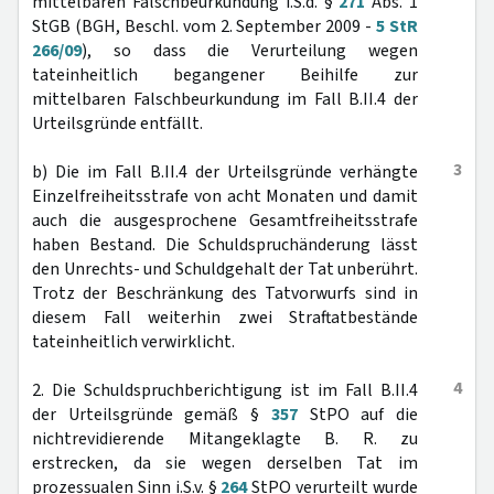
mittelbaren Falschbeurkundung i.S.d. §
271
Abs. 1
StGB (BGH, Beschl. vom 2. September 2009 -
5 StR
266/09
), so dass die Verurteilung wegen
tateinheitlich begangener Beihilfe zur
mittelbaren Falschbeurkundung im Fall B.II.4 der
Urteilsgründe entfällt.
3
b) Die im Fall B.II.4 der Urteilsgründe verhängte
Einzelfreiheitsstrafe von acht Monaten und damit
auch die ausgesprochene Gesamtfreiheitsstrafe
haben Bestand. Die Schuldspruchänderung lässt
den Unrechts- und Schuldgehalt der Tat unberührt.
Trotz der Beschränkung des Tatvorwurfs sind in
diesem Fall weiterhin zwei Straftatbestände
tateinheitlich verwirklicht.
4
2. Die Schuldspruchberichtigung ist im Fall B.II.4
der Urteilsgründe gemäß §
357
StPO auf die
nichtrevidierende Mitangeklagte B. R. zu
erstrecken, da sie wegen derselben Tat im
prozessualen Sinn i.S.v. §
264
StPO verurteilt wurde