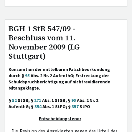
BGH 1 StR 547/09 -
Beschluss vom 11.
November 2009 (LG
Stuttgart)
Konsumtion der mittelbaren Falschbeurkundung
durch §
95
Abs. 2 Nr. 2 AufenthG; Erstreckung der
Schuldspruchberichtigung auf nichtrevidierende
Mitangeklagte.
§
52
StGB; §
271
Abs. 1 StGB; §
95
Abs. 2 Nr. 2
AufenthG; §
354
Abs. 1 StPO; §
357
StPO
Entscheidungstenor
Die Revision des Angeklagten gegen das Urteil des