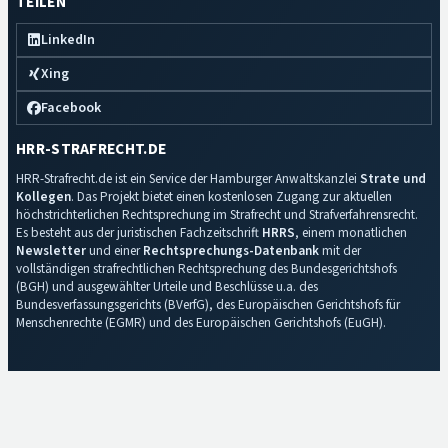
TEILEN
LinkedIn
Xing
Facebook
HRR-STRAFRECHT.DE
HRR-Strafrecht.de ist ein Service der Hamburger Anwaltskanzlei
Strate und
Kollegen
. Das Projekt bietet einen kostenlosen Zugang zur aktuellen
höchstrichterlichen Rechtsprechung im Strafrecht und Strafverfahrensrecht.
Es besteht aus der juristischen Fachzeitschrift
HRRS
, einem monatlichen
Newsletter
und einer
Rechtsprechungs-Datenbank
mit der
vollständigen strafrechtlichen Rechtsprechung des Bundesgerichtshofs
(BGH) und ausgewählter Urteile und Beschlüsse u.a. des
Bundesverfassungsgerichts (BVerfG), des Europäischen Gerichtshofs für
Menschenrechte (EGMR) und des Europäischen Gerichtshofs (EuGH).
Impressum
·
Datenschutz