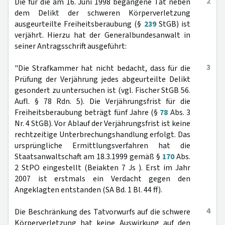
2
Die für die am 16. Juni 1998 begangene Tat neben
dem Delikt der schweren Körperverletzung
ausgeurteilte Freiheitsberaubung (§
239
StGB) ist
verjährt. Hierzu hat der Generalbundesanwalt in
seiner Antragsschrift ausgeführt:
3
"Die Strafkammer hat nicht bedacht, dass für die
Prüfung der Verjährung jedes abgeurteilte Delikt
gesondert zu untersuchen ist (vgl. Fischer StGB 56.
Aufl. § 78 Rdn. 5). Die Verjährungsfrist für die
Freiheitsberaubung beträgt fünf Jahre (§
78
Abs. 3
Nr. 4 StGB). Vor Ablauf der Verjährungsfrist ist keine
rechtzeitige Unterbrechungshandlung erfolgt. Das
ursprüngliche Ermittlungsverfahren hat die
Staatsanwaltschaft am 18.3.1999 gemäß §
170
Abs.
2 StPO eingestellt (Beiakten 7 Js ). Erst im Jahr
2007 ist erstmals ein Verdacht gegen den
Angeklagten entstanden (SA Bd. 1 Bl. 44 ff).
4
Die Beschränkung des Tatvorwurfs auf die schwere
Körperverletzung hat keine Auswirkung auf den