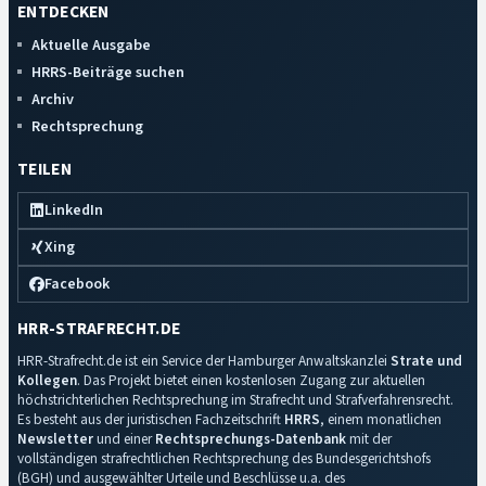
ENTDECKEN
Aktuelle Ausgabe
HRRS-Beiträge suchen
Archiv
Rechtsprechung
TEILEN
LinkedIn
Xing
Facebook
HRR-STRAFRECHT.DE
HRR-Strafrecht.de ist ein Service der Hamburger Anwaltskanzlei
Strate und
Kollegen
. Das Projekt bietet einen kostenlosen Zugang zur aktuellen
höchstrichterlichen Rechtsprechung im Strafrecht und Strafverfahrensrecht.
Es besteht aus der juristischen Fachzeitschrift
HRRS
, einem monatlichen
Newsletter
und einer
Rechtsprechungs-Datenbank
mit der
vollständigen strafrechtlichen Rechtsprechung des Bundesgerichtshofs
(BGH) und ausgewählter Urteile und Beschlüsse u.a. des