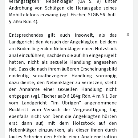
verängstigten" Nebenkläger (UA S. 9) unter
Androhung von Schlägen die Herausgabe seines
Mobiltelefons erzwang (vgl. Fischer, StGB 56. Aufl.
§ 239a Rdn. 4).
3
Entsprechendes gilt auch insoweit, als das
Landgericht den Versuch der Angeklagten, bei dem
am Boden liegenden Nebenkläger einen Holzstock
anal einzuführen, nachdem sie auf ihn eingeprügelt
hatten, nicht als sexuelle Handlung angesehen
hat. Dass die nach ihrem äußeren Erscheinungsbild
eindeutig sexualbezogene Handlung vorrangig
dazu diente, den Nebenkläger zu verletzen, steht
der Annahme einer sexuellen Handlung nicht
entgegen (vgl. Fischer aaO § 184g Rdn. 4 m.N.). Der
vom Landgericht "im Übrigen" angenommene
Rücktritt vom Versuch der Vergewaltigung lag
ebenfalls nicht vor. Denn die Angeklagten hörten
erst dann auf, mit dem Holzstock auf den
Nebenkläger einzuwirken, als dieser ihnen durch
lautes Schreien den Erfolg einer Analpenetration