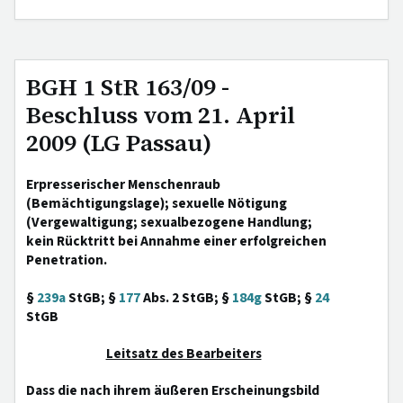
BGH 1 StR 163/09 -
Beschluss vom 21. April
2009 (LG Passau)
Erpresserischer Menschenraub
(Bemächtigungslage); sexuelle Nötigung
(Vergewaltigung; sexualbezogene Handlung;
kein Rücktritt bei Annahme einer erfolgreichen
Penetration.
§
239a
StGB; §
177
Abs. 2 StGB; §
184g
StGB; §
24
StGB
Leitsatz des Bearbeiters
Dass die nach ihrem äußeren Erscheinungsbild