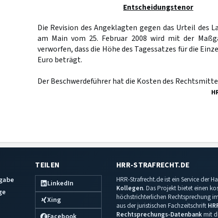
Entscheidungstenor
Die Revision des Angeklagten gegen das Urteil des L
am Main vom 25. Februar 2008 wird mit der Maßg
verworfen, dass die Höhe des Tagessatzes für die Einze
Euro beträgt.
Der Beschwerdeführer hat die Kosten des Rechtsmittel
H
TEILEN
HRR-STRAFRECHT.DE
sgabe
HRR-Strafrecht.de ist ein Service der
LinkedIn
Kollegen
. Das Projekt bietet einen k
ge
höchstrichterlichen Rechtsprechung im 
Xing
aus der juristischen Fachzeitschrift
HR
Rechtsprechungs-Datenbank
mit de
Facebook