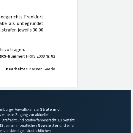
andgerichts Frankfurt
abe als unbegründet
lstrafen jeweils 30,00
s zu tragen.
RRS-Nummer:
HRRS 2009 Nr. 82
Bearbeiter:
Karsten Gaede
 Hamburger Anwaltskanzlei
Strate und
ostenlosen Zugang zur aktuellen
Strafrecht und Strafverfahrensrecht. Es besteht
RS
, einem monatlichen
Newsletter
und einer
r vollständigen strafrechtlichen