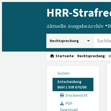
HRR
-Strafre
Aktuelle Ausgabe
Archiv
R
HRRS durchsuchen
Startseite
Rechtsprechung
B
Suchen
Entscheidung
BGH 1 StR 670/08:
Druckansicht
PDF-
Download