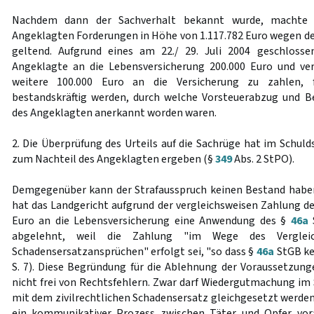
Nachdem dann der Sachverhalt bekannt wurde, machte 
Angeklagten Forderungen in Höhe von 1.117.782 Euro wegen 
geltend. Aufgrund eines am 22./ 29. Juli 2004 geschlosse
Angeklagte an die Lebensversicherung 200.000 Euro und verp
weitere 100.000 Euro an die Versicherung zu zahlen, f
bestandskräftig werden, durch welche Vorsteuerabzug und B
des Angeklagten anerkannt worden waren.
2. Die Überprüfung des Urteils auf die Sachrüge hat im Schul
zum Nachteil des Angeklagten ergeben (§
349
Abs. 2 StPO).
Demgegenüber kann der Strafausspruch keinen Bestand habe
hat das Landgericht aufgrund der vergleichsweisen Zahlung d
Euro an die Lebensversicherung eine Anwendung des §
46a
S
abgelehnt, weil die Zahlung "im Wege des Verglei
Schadensersatzansprüchen" erfolgt sei, "so dass §
46a
StGB ke
S. 7). Diese Begründung für die Ablehnung der Voraussetzun
nicht frei von Rechtsfehlern. Zwar darf Wiedergutmachung im
mit dem zivilrechtlichen Schadensersatz gleichgesetzt werden
ein kommunikativer Prozess zwischen Täter und Opfer v