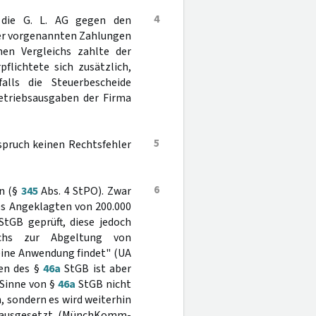
4
die G. L. AG gegen den
der vorgenannten Zahlungen
nen Vergleichs zahlte der
flichtete sich zusätzlich,
alls die Steuerbescheide
etriebsausgaben der Firma
5
dspruch keinen Rechtsfehler
6
n (§
345
Abs. 4 StPO). Zwar
es Angeklagten von 200.000
tGB geprüft, diese jedoch
chs zur Abgeltung von
ine Anwendung findet" (UA
gen des §
46a
StGB ist aber
 Sinne von §
46a
StGB nicht
, sondern es wird weiterhin
orausgesetzt (MünchKomm-