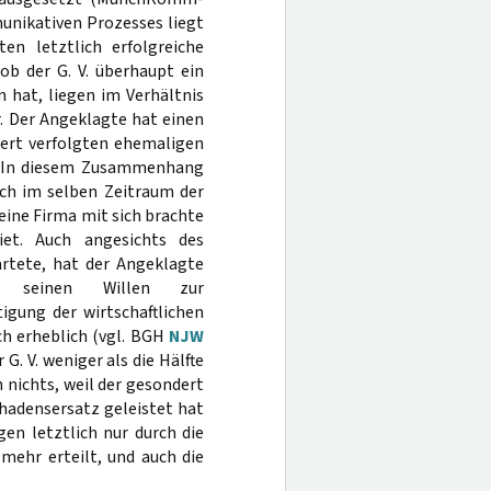
unikativen Prozesses liegt
en letztlich erfolgreiche
ob der G. V. überhaupt ein
hat, liegen im Verhältnis
r. Der Angeklagte hat einen
dert verfolgten ehemaligen
t. In diesem Zusammenhang
ich im selben Zeitraum der
seine Firma mit sich brachte
riet. Auch angesichts des
artete, hat der Angeklagte
n seinen Willen zur
gung der wirtschaftlichen
ch erheblich (vgl. BGH
NJW
 G. V. weniger als die Hälfte
nichts, weil der gesondert
chadensersatz geleistet hat
en letztlich nur durch die
mehr erteilt, und auch die