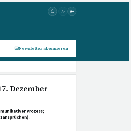
A-
A+
Newsletter abonnieren
 17. Dezember
munikativer Prozess;
tzansprüchen).