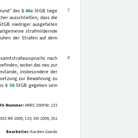
7
grund" des §
46a
StGB liege
cher ausschließen, dass die
StGB niedriger ausgefallen
allgemeine strafmildernde
ruhen der Strafen auf dem
8
esamtstrafausspruchs nach
 befinden, wobei das neu zur
mstände, insbesondere der
ussetzung zur Bewährung zu
des §
56
StGB gegeben sein
RS-Nummer:
HRRS 2009 Nr. 233
StZ-RR 2009, 133; StV 2009, 352
Bearbeiter:
Karsten Gaede