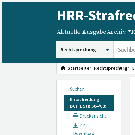
HRR
-Strafre
Aktuelle Ausgabe
Archiv
R
HRRS durchsuchen
Startseite
Rechtsprechung
B
Suchen
Entscheidung
BGH 1 StR 664/08:
Druckansicht
PDF-
Download