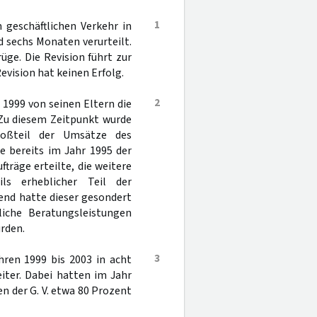
1
geschäftlichen Verkehr in
d sechs Monaten verurteilt.
üge. Die Revision führt zur
vision hat keinen Erfolg.
2
1999 von seinen Eltern die
Zu diesem Zeitpunkt wurde
roßteil der Umsätze des
e bereits im Jahr 1995 der
fträge erteilte, die weitere
ls erheblicher Teil der
end hatte dieser gesondert
liche Beratungsleistungen
rden.
3
hren 1999 bis 2003 in acht
iter. Dabei hatten im Jahr
n der G. V. etwa 80 Prozent