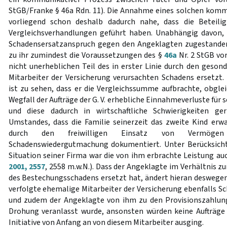
StGB/Franke § 46a Rdn. 11). Die Annahme eines solchen komm
vorliegend schon deshalb dadurch nahe, dass die Beteiligt
Vergleichsverhandlungen geführt haben. Unabhängig davon, 
Schadensersatzanspruch gegen den Angeklagten zugestanden 
zu ihr zumindest die Voraussetzungen des §
46a
Nr. 2 StGB vo
nicht unerheblichen Teil des in erster Linie durch den geson
Mitarbeiter der Versicherung verursachten Schadens ersetz
ist zu sehen, dass er die Vergleichssumme aufbrachte, obgle
Wegfall der Aufträge der G. V. erhebliche Einnahmeverluste für 
und diese dadurch in wirtschaftliche Schwierigkeiten ge
Umstandes, dass die Familie seinerzeit das zweite Kind erw
durch den freiwilligen Einsatz von Vermöge
Schadenswiedergutmachung dokumentiert. Unter Berücksichti
Situation seiner Firma war die von ihm erbrachte Leistung au
2001, 2557
, 2558 m.w.N.). Dass der Angeklagte im Verhältnis zur
des Bestechungsschadens ersetzt hat, ändert hieran deswegen 
verfolgte ehemalige Mitarbeiter der Versicherung ebenfalls S
und zudem der Angeklagte von ihm zu den Provisionszahlung
Drohung veranlasst wurde, ansonsten würden keine Aufträge 
Initiative von Anfang an von diesem Mitarbeiter ausging.