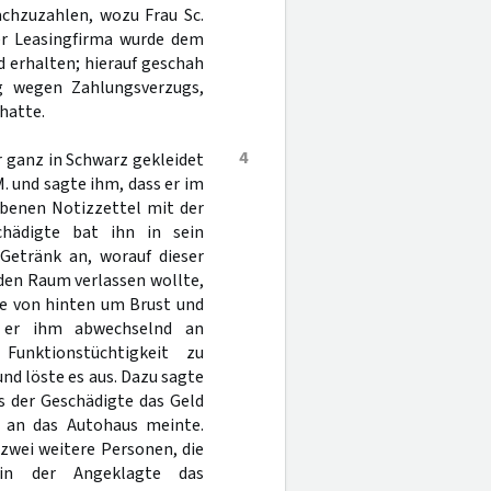
achzuzahlen, wozu Frau Sc.
er Leasingfirma wurde dem
 erhalten; hierauf geschah
ng wegen Zahlungsverzugs,
hatte.
4
 ganz in Schwarz gekleidet
M. und sagte ihm, dass er im
ebenen Notizzettel mit der
hädigte bat ihn in sein
Getränk an, worauf dieser
 den Raum verlassen wollte,
te von hinten um Brust und
s er ihm abwechselnd an
unktionstüchtigkeit zu
und löste es aus. Dazu sagte
ss der Geschädigte das Geld
s an das Autohaus meinte.
zwei weitere Personen, die
in der Angeklagte das