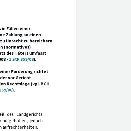
in Fällen einer
ne Zahlung an einen
 zu Unrecht zu bereichern.
in (normatives)
tz des Täters umfasst
008 -
1 StR 359/08
).
einer Forderung richtet
der vor Gericht
len Rechtslage (vgl. BGH
359/08
).
eil des Landgerichts
n aufgehoben; jedoch
 aufrechterhalten.