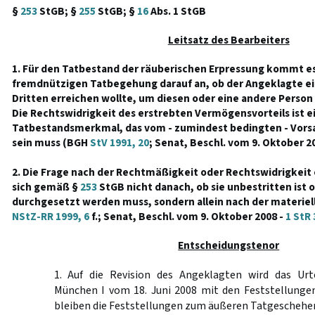
§
253
StGB; §
255
StGB; §
16
Abs. 1 StGB
Leitsatz des Bearbeiters
1. Für den Tatbestand der räuberischen Erpressung kommt es 
fremdnützigen Tatbegehung darauf an, ob der Angeklagte ei
Dritten erreichen wollte, um diesen oder eine andere Person
Die Rechtswidrigkeit des erstrebten Vermögensvorteils ist e
Tatbestandsmerkmal, das vom - zumindest bedingten - Vorsa
sein muss (BGH
StV 1991, 20
; Senat, Beschl. vom 9. Oktober 2
2. Die Frage nach der Rechtmäßigkeit oder Rechtswidrigkeit 
sich gemäß §
253
StGB nicht danach, ob sie unbestritten ist o
durchgesetzt werden muss, sondern allein nach der materiel
NStZ-RR 1999, 6
f.; Senat, Beschl. vom 9. Oktober 2008 -
1 StR 
Entscheidungstenor
1. Auf die Revision des Angeklagten wird das Urt
München I vom 18. Juni 2008 mit den Feststellunge
bleiben die Feststellungen zum äußeren Tatgeschehen