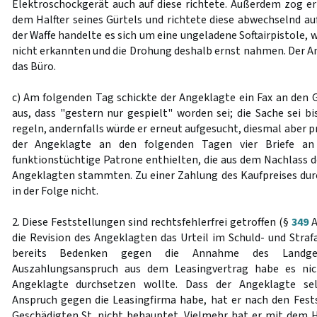
Elektroschockgerät auch auf diese richtete. Außerdem zog er
dem Halfter seines Gürtels und richtete diese abwechselnd auf
der Waffe handelte es sich um eine ungeladene Softairpistole, 
nicht erkannten und die Drohung deshalb ernst nahmen. Der An
das Büro.
c) Am folgenden Tag schickte der Angeklagte ein Fax an den G
aus, dass "gestern nur gespielt" worden sei; die Sache sei b
regeln, andernfalls würde er erneut aufgesucht, diesmal aber p
der Angeklagte an den folgenden Tagen vier Briefe an 
funktionstüchtige Patrone enthielten, die aus dem Nachlass d
Angeklagten stammten. Zu einer Zahlung des Kaufpreises dur
in der Folge nicht.
2. Diese Feststellungen sind rechtsfehlerfrei getroffen (§
349
A
die Revision des Angeklagten das Urteil im Schuld- und Straf
bereits Bedenken gegen die Annahme des Landger
Auszahlungsanspruch aus dem Leasingvertrag habe es ni
Angeklagte durchsetzen wollte. Dass der Angeklagte se
Anspruch gegen die Leasingfirma habe, hat er nach den Fes
Geschädigten St. nicht behauptet. Vielmehr hat er mit dem Hi