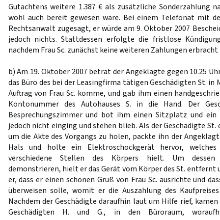
Gutachtens weitere 1.387 € als zusätzliche Sonderzahlung n
wohl auch bereit gewesen wäre. Bei einem Telefonat mit d
Rechtsanwalt zugesagt, er würde am 9. Oktober 2007 Bescheid
jedoch nichts. Stattdessen erfolgte die fristlose Kündigu
nachdem Frau Sc. zunächst keine weiteren Zahlungen erbracht 
b) Am 19. Oktober 2007 betrat der Angeklagte gegen 10.25 Uhr
das Büro des bei der Leasingfirma tätigen Geschädigten St. in 
Auftrag von Frau Sc. komme, und gab ihm einen handgeschri
Kontonummer des Autohauses S. in die Hand. Der Gesc
Besprechungszimmer und bot ihm einen Sitzplatz und ein 
jedoch nicht einging und stehen blieb. Als der Geschädigte St.
um die Akte des Vorgangs zu holen, packte ihn der Angeklag
Hals und holte ein Elektroschockgerät hervor, welche
verschiedene Stellen des Körpers hielt. Um dessen F
demonstrieren, hielt er das Gerät vom Körper des St. entfernt 
er, dass er einen schönen Gruß von Frau Sc. ausrichte und da
überweisen solle, womit er die Auszahlung des Kaufpreise
Nachdem der Geschädigte daraufhin laut um Hilfe rief, kamen 
Geschädigten H. und G., in den Büroraum, woraufh