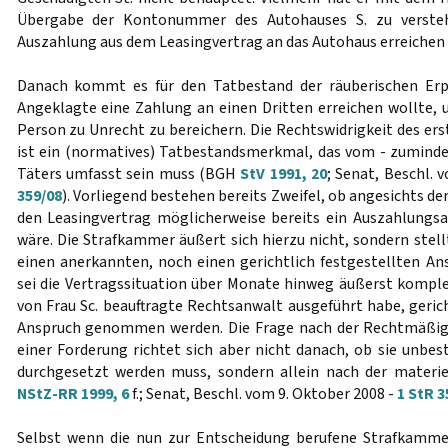
Übergabe der Kontonummer des Autohauses S. zu versteh
Auszahlung aus dem Leasingvertrag an das Autohaus erreichen
Danach kommt es für den Tatbestand der räuberischen Erp
Angeklagte eine Zahlung an einen Dritten erreichen wollte, 
Person zu Unrecht zu bereichern. Die Rechtswidrigkeit des er
ist ein (normatives) Tatbestandsmerkmal, das vom - zuminde
Täters umfasst sein muss (BGH
StV 1991, 20
; Senat, Beschl. 
359/08
). Vorliegend bestehen bereits Zweifel, ob angesichts de
den Leasingvertrag möglicherweise bereits ein Auszahlung
wäre. Die Strafkammer äußert sich hierzu nicht, sondern stellt
einen anerkannten, noch einen gerichtlich festgestellten 
sei die Vertragssituation über Monate hinweg äußerst kompl
von Frau Sc. beauftragte Rechtsanwalt ausgeführt habe, geric
Anspruch genommen werden. Die Frage nach der Rechtmäßigk
einer Forderung richtet sich aber nicht danach, ob sie unbest
durchgesetzt werden muss, sondern allein nach der materie
NStZ-RR 1999, 6
f.; Senat, Beschl. vom 9. Oktober 2008 -
1 StR 3
Selbst wenn die nun zur Entscheidung berufene Strafkamme