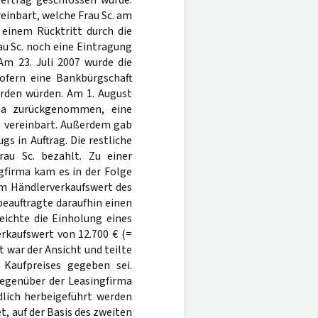
vertrag geschlossen wurde.
einbart, welche Frau Sc. am
 einem Rücktritt durch die
au Sc. noch eine Eintragung
Am 23. Juli 2007 wurde die
sofern eine Bankbürgschaft
rden würden. Am 1. August
ma zurückgenommen, eine
n vereinbart. Außerdem gab
s in Auftrag. Die restliche
au Sc. bezahlt. Zu einer
gfirma kam es in der Folge
em Händlerverkaufswert des
eauftragte daraufhin einen
eichte die Einholung eines
rkaufswert von 12.700 € (=
t war der Ansicht und teilte
 Kaufpreises gegeben sei.
gegenüber der Leasingfirma
dlich herbeigeführt werden
, auf der Basis des zweiten