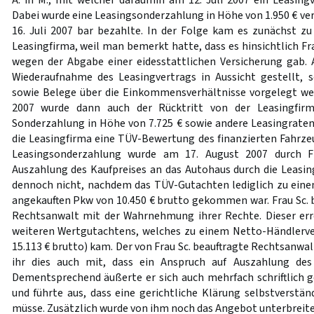
A. in M., mit welcher daraufhin am 12. Juli 2007 ein Leasing
Dabei wurde eine Leasingsonderzahlung in Höhe von 1.950 € ver
16. Juli 2007 bar bezahlte. In der Folge kam es zunächst zu
Leasingfirma, weil man bemerkt hatte, dass es hinsichtlich Fr
wegen der Abgabe einer eidesstattlichen Versicherung gab. 
Wiederaufnahme des Leasingvertrags in Aussicht gestellt, 
sowie Belege über die Einkommensverhältnisse vorgelegt we
2007 wurde dann auch der Rücktritt von der Leasingfir
Sonderzahlung in Höhe von 7.725 € sowie andere Leasingrate
die Leasingfirma eine TÜV-Bewertung des finanzierten Fahrzeug
Leasingsonderzahlung wurde am 17. August 2007 durch Fr
Auszahlung des Kaufpreises an das Autohaus durch die Leasin
dennoch nicht, nachdem das TÜV-Gutachten lediglich zu ein
angekauften Pkw von 10.450 € brutto gekommen war. Frau Sc. b
Rechtsanwalt mit der Wahrnehmung ihrer Rechte. Dieser err
weiteren Wertgutachtens, welches zu einem Netto-Händlerve
15.113 € brutto) kam. Der von Frau Sc. beauftragte Rechtsanwal
ihr dies auch mit, dass ein Anspruch auf Auszahlung des
Dementsprechend äußerte er sich auch mehrfach schriftlich 
und führte aus, dass eine gerichtliche Klärung selbstverstän
müsse. Zusätzlich wurde von ihm noch das Angebot unterbreitet