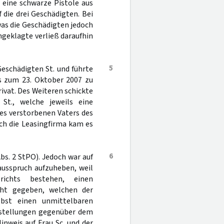
 eine schwarze Pistole aus
 die drei Geschädigten. Bei
was die Geschädigten jedoch
geklagte verließ daraufhin
5
eschädigten St. und führte
is zum 23. Oktober 2007 zu
rivat. Des Weiteren schickte
St., welche jeweils eine
es verstorbenen Vaters des
ch die Leasingfirma kam es
6
bs. 2 StPO). Jedoch war auf
ausspruch aufzuheben, weil
ichts bestehen, einen
cht gegeben, welchen der
lbst einen unmittelbaren
tstellungen gegenüber dem
nweis auf Frau Sc. und der