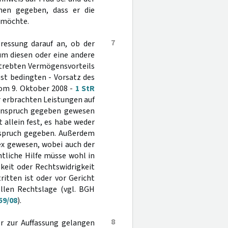
en gegeben, dass er die
 möchte.
7
ressung darauf an, ob der
um diesen oder eine andere
strebten Vermögensvorteils
st bedingten - Vorsatz des
vom 9. Oktober 2008 -
1 StR
r erbrachten Leistungen auf
sanspruch gegeben gewesen
 allein fest, es habe weder
Anspruch gegeben. Außerdem
ex gewesen, wobei auch der
htliche Hilfe müsse wohl in
eit oder Rechtswidrigkeit
ritten ist oder vor Gericht
llen Rechtslage (vgl. BGH
59/08
).
8
r zur Auffassung gelangen