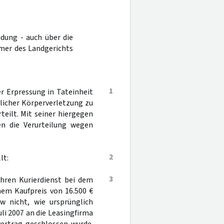
idung - auch über die
mer des Landgerichts
1
r Erpressung in Tateinheit
rlicher Körperverletzung zu
teilt. Mit seiner hiergegen
en die Verurteilung wegen
2
lt:
3
ihren Kurierdienst bei dem
nem Kaufpreis von 16.500 €
 nicht, wie ursprünglich
li 2007 an die Leasingfirma