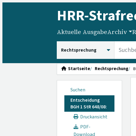
HRR
-Strafre
Aktuelle Ausgabe
Archiv
R
HRRS durchsuchen
Startseite
Rechtsprechung
B
Suchen
Entscheidung
BGH 1 StR 648/08:
Druckansicht
PDF-
Download