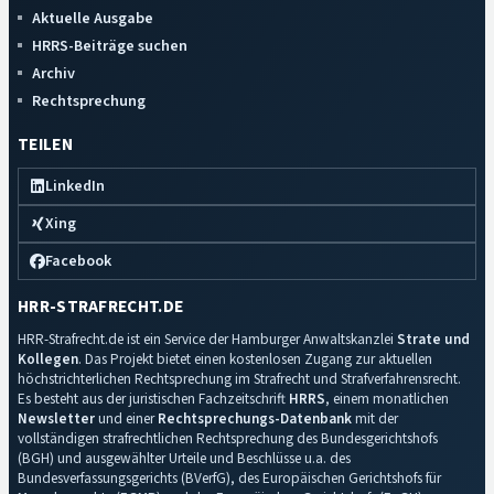
Aktuelle Ausgabe
HRRS-Beiträge suchen
Archiv
Rechtsprechung
TEILEN
LinkedIn
Xing
Facebook
HRR-STRAFRECHT.DE
HRR-Strafrecht.de ist ein Service der Hamburger Anwaltskanzlei
Strate und
Kollegen
. Das Projekt bietet einen kostenlosen Zugang zur aktuellen
höchstrichterlichen Rechtsprechung im Strafrecht und Strafverfahrensrecht.
Es besteht aus der juristischen Fachzeitschrift
HRRS
, einem monatlichen
Newsletter
und einer
Rechtsprechungs-Datenbank
mit der
vollständigen strafrechtlichen Rechtsprechung des Bundesgerichtshofs
(BGH) und ausgewählter Urteile und Beschlüsse u.a. des
Bundesverfassungsgerichts (BVerfG), des Europäischen Gerichtshofs für