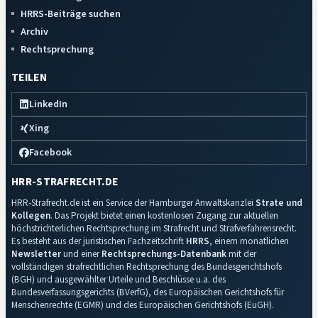
HRRS-Beiträge suchen
Archiv
Rechtsprechung
TEILEN
LinkedIn
Xing
Facebook
HRR-STRAFRECHT.DE
HRR-Strafrecht.de ist ein Service der Hamburger Anwaltskanzlei
Strate und
Kollegen
. Das Projekt bietet einen kostenlosen Zugang zur aktuellen
höchstrichterlichen Rechtsprechung im Strafrecht und Strafverfahrensrecht.
Es besteht aus der juristischen Fachzeitschrift
HRRS
, einem monatlichen
Newsletter
und einer
Rechtsprechungs-Datenbank
mit der
vollständigen strafrechtlichen Rechtsprechung des Bundesgerichtshofs
(BGH) und ausgewählter Urteile und Beschlüsse u.a. des
Bundesverfassungsgerichts (BVerfG), des Europäischen Gerichtshofs für
Menschenrechte (EGMR) und des Europäischen Gerichtshofs (EuGH).