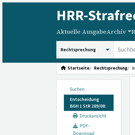
HRR
-Strafre
Aktuelle Ausgabe
Archiv
R
HRRS durchsuchen
Startseite
Rechtsprechung
B
Suchen
Entscheidung
BGH 1 StR 289/08:
Druckansicht
PDF-
Download