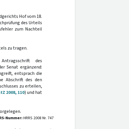
dgerichts Hof vom 18.
chprüfung des Urteils
sfehler zum Nachteil
els zu tragen.
ntragsschrift des
er Senat ergänzend:
greift, entsprach die
e Abschrift des den
hlusses zu erteilen,
tZ 2008, 110
) und hat
vorgelegen.
RS-Nummer:
HRRS 2008 Nr. 747