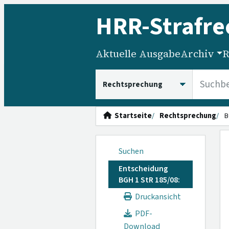
HRR
-Strafre
Aktuelle Ausgabe
Archiv
R
HRRS durchsuchen
Startseite
Rechtsprechung
B
Suchen
Entscheidung
BGH 1 StR 185/08:
Druckansicht
PDF-
Download