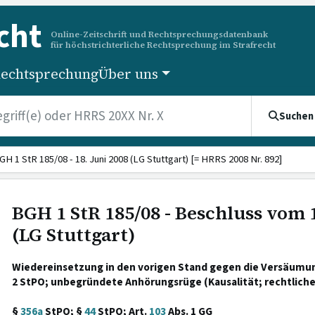
cht
Online-Zeitschrift und Rechtsprechungsdatenbank
für höchstrichterliche Rechtsprechung im Strafrecht
echtsprechung
Über uns
Suchen
GH 1 StR 185/08 - 18. Juni 2008 (LG Stuttgart) [= HRRS 2008 Nr. 892]
BGH 1 StR 185/08 - Beschluss vom 1
(LG Stuttgart)
Wiedereinsetzung in den vorigen Stand gegen die Versäumung
2 StPO; unbegründete Anhörungsrüge (Kausalität; rechtliche
§
356a
StPO; §
44
StPO; Art.
103
Abs. 1 GG