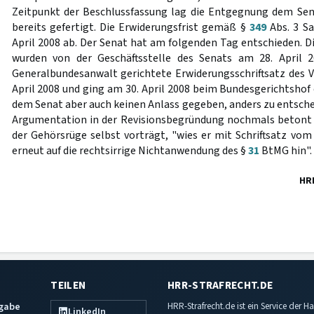
Zeitpunkt der Beschlussfassung lag die Entgegnung dem Sen
bereits gefertigt. Die Erwiderungsfrist gemäß §
349
Abs. 3 Sa
April 2008 ab. Der Senat hat am folgenden Tag entschieden. D
wurden von der Geschäftsstelle des Senats am 28. April 
Generalbundesanwalt gerichtete Erwiderungsschriftsatz des Ve
April 2008 und ging am 30. April 2008 beim Bundesgerichtshof 
dem Senat aber auch keinen Anlass gegeben, anders zu entscheid
Argumentation in der Revisionsbegründung nochmals betont wi
der Gehörsrüge selbst vorträgt, "wies er mit Schriftsatz vom 
erneut auf die rechtsirrige Nichtanwendung des §
31
BtMG hin".
HR
TEILEN
HRR-STRAFRECHT.DE
sgabe
HRR-Strafrecht.de ist ein Service der
LinkedIn