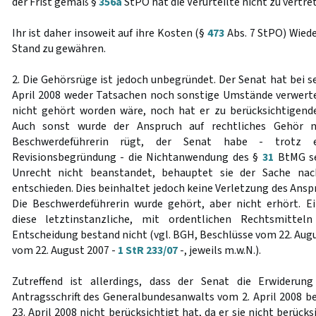
der Frist gemäß §
356a
StPO hat die Verurteilte nicht zu vertre
Ihr ist daher insoweit auf ihre Kosten (§
473
Abs. 7 StPO) Wiede
Stand zu gewähren.
2. Die Gehörsrüge ist jedoch unbegründet. Der Senat hat bei 
April 2008 weder Tatsachen noch sonstige Umstände verwertet
nicht gehört worden wäre, noch hat er zu berücksichtigend
Auch sonst wurde der Anspruch auf rechtliches Gehör ni
Beschwerdeführerin rügt, der Senat habe - trotz 
Revisionsbegründung - die Nichtanwendung des §
31
BtMG se
Unrecht nicht beanstandet, behauptet sie der Sache nac
entschieden. Dies beinhaltet jedoch keine Verletzung des Anspr
Die Beschwerdeführerin wurde gehört, aber nicht erhört. E
diese letztinstanzliche, mit ordentlichen Rechtsmittel
Entscheidung bestand nicht (vgl. BGH, Beschlüsse vom 22. Aug
vom 22. August 2007 -
1 StR 233/07
-, jeweils m.w.N.).
Zutreffend ist allerdings, dass der Senat die Erwiderung
Antragsschrift des Generalbundesanwalts vom 2. April 2008 b
23. April 2008 nicht berücksichtigt hat, da er sie nicht berüc