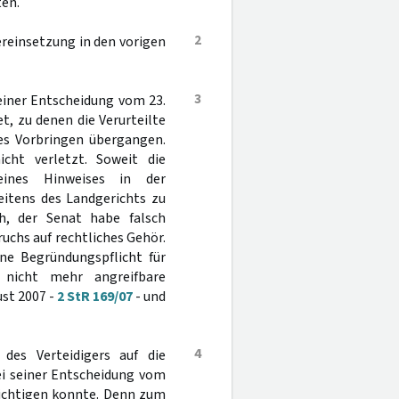
ten.
2
reinsetzung in den vorigen
3
seiner Entscheidung vom 23.
, zu denen die Verurteilte
es Vorbringen übergangen.
cht verletzt. Soweit die
eines Hinweises in der
itens des Landgerichts zu
h, der Senat habe falsch
uchs auf rechtliches Gehör.
ine Begründungspflicht für
n nicht mehr angreifbare
ust 2007 -
2 StR 169/07
- und
4
 des Verteidigers auf die
ei seiner Entscheidung vom
ksichtigen konnte. Denn zum