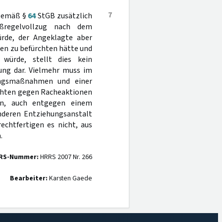
7
 gemäß §
64
StGB zusätzlich
ßregelvollzug nach dem
ürde, der Angeklagte aber
en zu befürchten hätte und
würde, stellt dies kein
ung dar. Vielmehr muss im
ungsmaßnahmen und einer
achten gegen Racheaktionen
en, auch entgegen einem
anderen Entziehungsanstalt
echtfertigen es nicht, aus
.
RS-Nummer:
HRRS 2007 Nr. 266
Bearbeiter:
Karsten Gaede