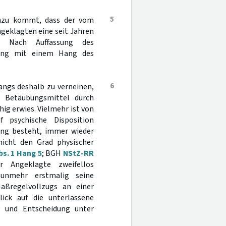
5
inzu kommt, dass der vom
geklagten eine seit Jahren
e. Nach Auffassung des
hang mit einem Hang des
6
Hangs deshalb zu verneinen,
 Betäubungsmittel durch
ig erwies. Vielmehr ist von
 psychische Disposition
ung besteht, immer wieder
icht den Grad physischer
s. 1 Hang 5
; BGH
NStZ-RR
 Angeklagte zweifellos
nunmehr erstmalig seine
aßregelvollzugs an einer
ick auf die unterlassene
g und Entscheidung unter