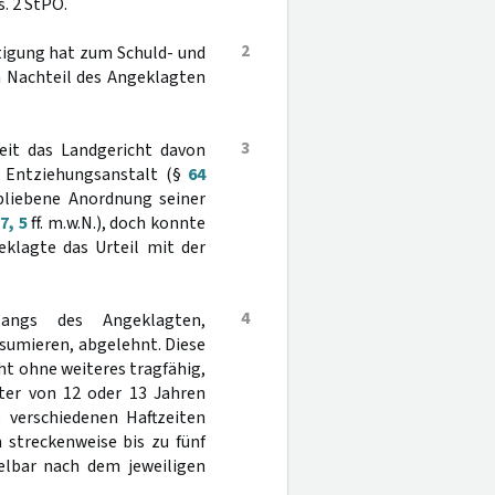
. 2 StPO.
2
rtigung hat zum Schuld- und
m Nachteil des Angeklagten
3
eit das Landgericht davon
r Entziehungsanstalt (§
64
bliebene Anordnung seiner
7, 5
ff. m.w.N.), doch konnte
eklagte das Urteil mit der
4
angs des Angeklagten,
sumieren, abgelehnt. Diese
ht ohne weiteres tragfähig,
ter von 12 oder 13 Jahren
 verschiedenen Haftzeiten
 streckenweise bis zu fünf
lbar nach dem jeweiligen