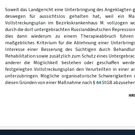
Soweit das Landgericht eine Unterbringung des Angeklagten
deswegen für aussichtslos gehalten hat, weil ein Ma
Vollstreckungsplan im Bezirkskrankenhaus M. vollzogen w
durch die dort untergebrachten Russlanddeutschen Repression
dies dann wiederum zu einem Therapieabbruch führen 
maßgebliches Kriterium für die Ablehnung einer Unterbring
Interesse einer Besserung des Süchtigen durch Behandl
Rehabilitation sowie zusätzlich zum Schutz eines Untergebr
anderer die Möglichkeit bestehen oder geschaffen werd
festgelegten Vollstreckungsplan den Verurteilten in einer 
unterzubringen. Mögliche organisatorische Schwierigkeiten r
diesen Gründen von einer Maßnahme nach §
64
StGB abzusehen
HR