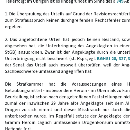
Teilerfolg; im Übrigen ist es unbegründet im Sinne des §
349
Abs
1. Die Überprüfung des Urteils auf Grund der Revisionsrechtfe
zum Strafausspruch keinen durchgreifenden Rechtsfehler zu
ergeben.
2. Das angefochtene Urteil hat jedoch keinen Bestand, sow
abgesehen hat, die Unterbringung des Angeklagten in eine
StGB) anzuordnen. Zwar ist der Angeklagte durch die unter
Unterbringung nicht beschwert (st. Rspr., vgl.
BGHSt 28, 327
;
3
der Senat das Urteil auch insoweit überprüfen, weil der Ang
Sachbeschwerde umfassend angegriffen hat.
Die Strafkammer hat die Voraussetzungen eines H
Betäubungsmittel - insbesondere Heroin - im Übermaß zu kon
Beurteilung ist schon nach den getroffenen Feststellungen nic
zumal der inzwischen 29 Jahre alte Angeklagte seit dem Al
Drogen zu sich nimmt und dieser Missbrauch nur durch die
unterbrochen wurde. Im Regelfall setzte der Angeklagte den
Gramm Heroin täglich umfassenden Drogenkonsum unmitte
Haftende fort.