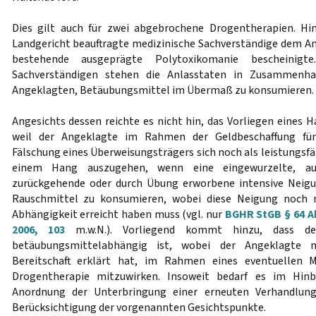
Dies gilt auch für zwei abgebrochene Drogentherapien. H
Landgericht beauftragte medizinische Sachverständige dem An
bestehende ausgeprägte Polytoxikomanie bescheinigt
Sachverständigen stehen die Anlasstaten in Zusammen
Angeklagten, Betäubungsmittel im Übermaß zu konsumieren.
Angesichts dessen reichte es nicht hin, das Vorliegen eines 
weil der Angeklagte im Rahmen der Geldbeschaffung für
Fälschung eines Überweisungsträgers sich noch als leistungsfäh
einem Hang auszugehen, wenn eine eingewurzelte, auf
zurückgehende oder durch Übung erworbene intensive Neig
Rauschmittel zu konsumieren, wobei diese Neigung noch n
Abhängigkeit erreicht haben muss (vgl. nur
BGHR StGB § 64 Ab
2006, 103
m.w.N.). Vorliegend kommt hinzu, dass der
betäubungsmittelabhängig ist, wobei der Angeklagte 
Bereitschaft erklärt hat, im Rahmen eines eventuellen M
Drogentherapie mitzuwirken. Insoweit bedarf es im Hinbl
Anordnung der Unterbringung einer erneuten Verhandlun
Berücksichtigung der vorgenannten Gesichtspunkte.