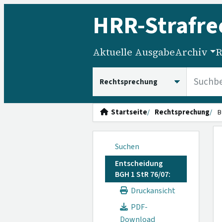
HRR
-Strafre
Aktuelle Ausgabe
Archiv
R
HRRS durchsuchen
Startseite
Rechtsprechung
B
Suchen
Entscheidung
BGH 1 StR 76/07:
Druckansicht
PDF-
Download