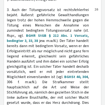
26
3. Auch der Tötungsvorsatz ist rechtsfehlerfrei
bejaht. Äußerst gefährliche Gewalthandlungen
legen trotz der hohen Hemmschwelle gegen die
Tötung eines Menschen die Annahme von
zumindest bedingtem Tötungsvorsatz nahe (st.
Rspr., vgl.
BGHR StGB § 212 Abs. 1 Vorsatz,
bedingter 3
,
33
,
38
jew. m.w.N.). Der Täter handelt
bereits dann mit bedingtem Vorsatz, wenn er den
Erfolgseintritt als nur möglich und nicht ganz fern
liegend erkennt, gleichwohl sein gefährliches
Handeln ausführt und ihm dabei ein solcher Erfolg
gleichgültig ist. Ein solcher Täter handelt deshalb
vorsätzlich, weil er mit jeder eintretenden
Möglichkeit einverstanden ist (vgl.
BGHSt 40, 304
,
306 f. m.w.N.). Die Strafkammer stellt
hauptsächlich auf die Art und Weise der
Stichführung ab, nämlich den gezielten Stich in die
linke äußere Brusthälfte, der mit solcher Wucht
gesetzt wurde, dass er das Herz durchdrang. Dies