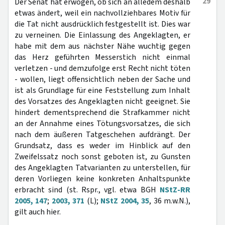
29
Der Senat hat erwogen, ob sich an alledem deshalb
etwas ändert, weil ein nachvollziehbares Motiv für
die Tat nicht ausdrücklich festgestellt ist. Dies war
zu verneinen. Die Einlassung des Angeklagten, er
habe mit dem aus nächster Nähe wuchtig gegen
das Herz geführten Messerstich nicht einmal
verletzen - und demzufolge erst Recht nicht töten
- wollen, liegt offensichtlich neben der Sache und
ist als Grundlage für eine Feststellung zum Inhalt
des Vorsatzes des Angeklagten nicht geeignet. Sie
hindert dementsprechend die Strafkammer nicht
an der Annahme eines Tötungsvorsatzes, die sich
nach dem äußeren Tatgeschehen aufdrängt. Der
Grundsatz, dass es weder im Hinblick auf den
Zweifelssatz noch sonst geboten ist, zu Gunsten
des Angeklagten Tatvarianten zu unterstellen, für
deren Vorliegen keine konkreten Anhaltspunkte
erbracht sind (st. Rspr., vgl. etwa BGH
NStZ-RR
2005, 147
;
2003, 371
(L);
NStZ 2004, 35
, 36 m.w.N.),
gilt auch hier.