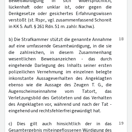
Beweiswürdigung in sich widersprüchlich,
lückenhaft oder unklar ist, oder gegen die
Denkgesetze oder gesichertes Erfahrungswissen
verstößt (st. Rspr., vgl. zusammenfassend Schoreit
in KK 5. Aufl. § 261 Rdn. 51 m. zahlr. Nachw.).
18
b) Die Strafkammer stützt die genannte Annahme
auf eine umfassende Gesamtwürdigung, in die sie
die zahlreichen, in diesem Zusammenhang
wesentlichen Beweisanzeichen - das durch
eingehende Darlegung des Inhalts seiner ersten
polizeilichen Vernehmung im einzelnen belegte
inkonstante Aussageverhalten des Angeklagten
ebenso wie die Aussage des Zeugen T. G., die
Augenscheinseinnahme vom Tatort, das
Verletzungsbild des Getöteten und das Verhalten
des Angeklagten vor, während und nach der Tat -
eingehend und rechtsfehlerfrei gewürdigt hat.
19
c) Dies gilt auch hinsichtlich der in das
Gesamtergebnis miteingeflossenen Würdigung des