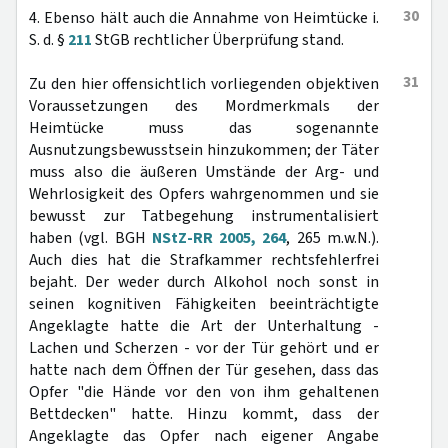
30
4. Ebenso hält auch die Annahme von Heimtücke i.
S. d. §
211
StGB rechtlicher Überprüfung stand.
31
Zu den hier offensichtlich vorliegenden objektiven
Voraussetzungen des Mordmerkmals der
Heimtücke muss das sogenannte
Ausnutzungsbewusstsein hinzukommen; der Täter
muss also die äußeren Umstände der Arg- und
Wehrlosigkeit des Opfers wahrgenommen und sie
bewusst zur Tatbegehung instrumentalisiert
haben (vgl. BGH
NStZ-RR 2005, 264
, 265 m.w.N.).
Auch dies hat die Strafkammer rechtsfehlerfrei
bejaht. Der weder durch Alkohol noch sonst in
seinen kognitiven Fähigkeiten beeinträchtigte
Angeklagte hatte die Art der Unterhaltung -
Lachen und Scherzen - vor der Tür gehört und er
hatte nach dem Öffnen der Tür gesehen, dass das
Opfer "die Hände vor den von ihm gehaltenen
Bettdecken" hatte. Hinzu kommt, dass der
Angeklagte das Opfer nach eigener Angabe