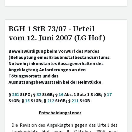
BGH 1 StR 73/07 - Urteil
vom 12. Juni 2007 (LG Hof)
Beweiswürdigung beim Vorwurf des Mordes
(Behauptung eines Erlaubnistatbestandsirrtums:
Notwehr; inkonstantes Aussageverhalten des
Angeklagten); Anforderungen an den
Tötungsvorsatz und das
Ausnutzungsbewusstsein bei der Heimtücke.
§
261
StPO; §
32
StGB; §
16
Abs. 1 Satz 1 StGB; §
17
StGB; §
15
StGB; §
212
StGB; §
211
StGB
Entscheidungstenor
Die Revision des Angeklagten gegen das Urteil des
Landgerichts Hof vom 9. Oktober 2006 wird