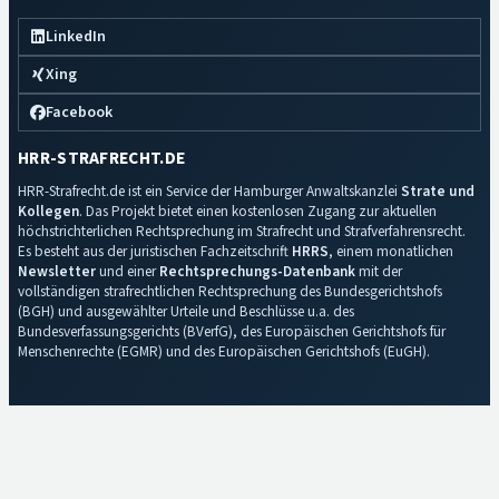
LinkedIn
Xing
Facebook
HRR-STRAFRECHT.DE
HRR-Strafrecht.de ist ein Service der Hamburger Anwaltskanzlei
Strate und
Kollegen
. Das Projekt bietet einen kostenlosen Zugang zur aktuellen
höchstrichterlichen Rechtsprechung im Strafrecht und Strafverfahrensrecht.
Es besteht aus der juristischen Fachzeitschrift
HRRS
, einem monatlichen
Newsletter
und einer
Rechtsprechungs-Datenbank
mit der
vollständigen strafrechtlichen Rechtsprechung des Bundesgerichtshofs
(BGH) und ausgewählter Urteile und Beschlüsse u.a. des
Bundesverfassungsgerichts (BVerfG), des Europäischen Gerichtshofs für
Menschenrechte (EGMR) und des Europäischen Gerichtshofs (EuGH).
Impressum
·
Datenschutz