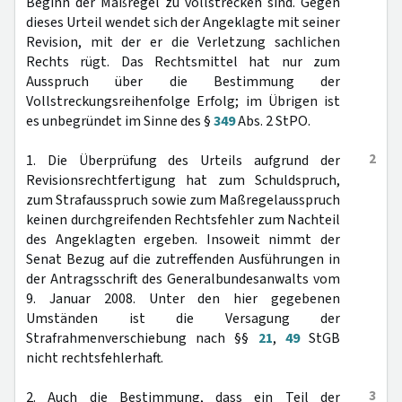
Beginn der Maßregel zu vollstrecken sind. Gegen
dieses Urteil wendet sich der Angeklagte mit seiner
Revision, mit der er die Verletzung sachlichen
Rechts rügt. Das Rechtsmittel hat nur zum
Ausspruch über die Bestimmung der
Vollstreckungsreihenfolge Erfolg; im Übrigen ist
es unbegründet im Sinne des §
349
Abs. 2 StPO.
2
1. Die Überprüfung des Urteils aufgrund der
Revisionsrechtfertigung hat zum Schuldspruch,
zum Strafausspruch sowie zum Maßregelausspruch
keinen durchgreifenden Rechtsfehler zum Nachteil
des Angeklagten ergeben. Insoweit nimmt der
Senat Bezug auf die zutreffenden Ausführungen in
der Antragsschrift des Generalbundesanwalts vom
9. Januar 2008. Unter den hier gegebenen
Umständen ist die Versagung der
Strafrahmenverschiebung nach §§
21
,
49
StGB
nicht rechtsfehlerhaft.
3
2. Auch die Bestimmung, dass ein Teil der