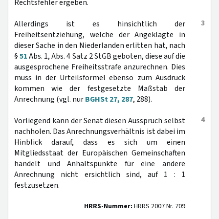
Rechtsfehler ergeben.
3
Allerdings ist es hinsichtlich der
Freiheitsentziehung, welche der Angeklagte in
dieser Sache in den Niederlanden erlitten hat, nach
§
51
Abs. 1, Abs. 4 Satz 2 StGB geboten, diese auf die
ausgesprochene Freiheitsstrafe anzurechnen. Dies
muss in der Urteilsformel ebenso zum Ausdruck
kommen wie der festgesetzte Maßstab der
Anrechnung (vgl. nur
BGHSt 27, 287
, 288).
4
Vorliegend kann der Senat diesen Ausspruch selbst
nachholen. Das Anrechnungsverhältnis ist dabei im
Hinblick darauf, dass es sich um einen
Mitgliedsstaat der Europäischen Gemeinschaften
handelt und Anhaltspunkte für eine andere
Anrechnung nicht ersichtlich sind, auf 1 : 1
festzusetzen.
HRRS-Nummer:
HRRS 2007 Nr. 709