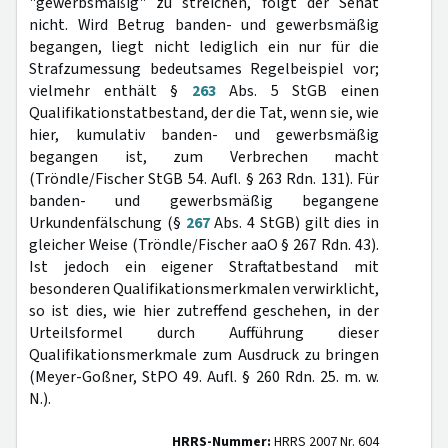
"gewerbsmäßig" zu streichen, folgt der Senat
nicht. Wird Betrug banden- und gewerbsmäßig
begangen, liegt nicht lediglich ein nur für die
Strafzumessung bedeutsames Regelbeispiel vor;
vielmehr enthält §
263
Abs. 5 StGB einen
Qualifikationstatbestand, der die Tat, wenn sie, wie
hier, kumulativ banden- und gewerbsmäßig
begangen ist, zum Verbrechen macht
(Tröndle/Fischer StGB 54. Aufl. § 263 Rdn. 131). Für
banden- und gewerbsmäßig begangene
Urkundenfälschung (§
267
Abs. 4 StGB) gilt dies in
gleicher Weise (Tröndle/Fischer aaO § 267 Rdn. 43).
Ist jedoch ein eigener Straftatbestand mit
besonderen Qualifikationsmerkmalen verwirklicht,
so ist dies, wie hier zutreffend geschehen, in der
Urteilsformel durch Aufführung dieser
Qualifikationsmerkmale zum Ausdruck zu bringen
(Meyer-Goßner, StPO 49. Aufl. § 260 Rdn. 25. m. w.
N.).
HRRS-Nummer:
HRRS 2007 Nr. 604