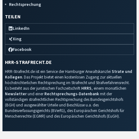
Rechtsprechung
TEILEN
LinkedIn
Xing
Facebook
HRR-STRAFRECHT.DE
HRR-Strafrecht.de ist ein Service der Hamburger Anwaltskanzlei
Strate und
Kollegen
. Das Projekt bietet einen kostenlosen Zugang zur aktuellen
höchstrichterlichen Rechtsprechung im Strafrecht und Strafverfahrensrecht.
Es besteht aus der juristischen Fachzeitschrift
HRRS
, einem monatlichen
Newsletter
und einer
Rechtsprechungs-Datenbank
mit der
vollständigen strafrechtlichen Rechtsprechung des Bundesgerichtshofs
(BGH) und ausgewählter Urteile und Beschlüsse u.a. des
Bundesverfassungsgerichts (BVerfG), des Europäischen Gerichtshofs für
Menschenrechte (EGMR) und des Europäischen Gerichtshofs (EuGH).
Impressum
·
Datenschutz