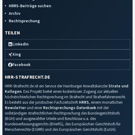
HRRS-Beiträge suchen
Archiv
Rechtsprechung
TEILEN
LinkedIn
Xing
Facebook
HRR-STRAFRECHT.DE
HRR-Strafrecht.de ist ein Service der Hamburger Anwaltskanzlei
Strate und
Kollegen
. Das Projekt bietet einen kostenlosen Zugang zur aktuellen
höchstrichterlichen Rechtsprechung im Strafrecht und Strafverfahrensrecht.
Es besteht aus der juristischen Fachzeitschrift
HRRS
, einem monatlichen
Newsletter
und einer
Rechtsprechungs-Datenbank
mit der
vollständigen strafrechtlichen Rechtsprechung des Bundesgerichtshofs
(BGH) und ausgewählter Urteile und Beschlüsse u.a. des
Bundesverfassungsgerichts (BVerfG), des Europäischen Gerichtshofs für
Menschenrechte (EGMR) und des Europäischen Gerichtshofs (EuGH).