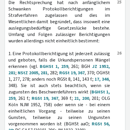
25
Die Rechtsprechung hat nach anfänglichem
Schwanken Protokollberichtigungen im
Strafverfahren zugelassen und dies im
Wesentlichen damit begründet, dass insoweit eine
auslegungsbedürftige Gesetzeslücke bestehe.
Umfang und Folgen zulässiger Berichtigungen
wurden allerdings nicht einheitlich bestimmt:
26
1. Eine Protokollberichtigung ist jederzeit zulässig
und geboten, falls die Urkundspersonen Mängel
erkennen (vgl.
BGHSt 1, 259
, 261; BGH
JZ 1952,
281
;
NStZ 2005, 281
, 282;
RGSt 19, 367
, 370; OGHSt
1, 277, 278; anders noch RGSt 8, 141, 143 f.;
17, 346
,
348). Sie ist auch stets beachtlich, wenn sie
zugunsten des Beschwerdeführers wirkt (
BGHSt 1,
259
, 261 f.;
RGSt 19, 367
, 369 f.;
21, 200
, 201; OLG
Köln NJW 1952, 758) oder wenn sie - bei einem
einheitlichen Vorgang - teilweise zu seinen
Gunsten, teilweise zu seinen Ungunsten
vorgenommen worden ist (BGHSt aaO;
RGSt 56,