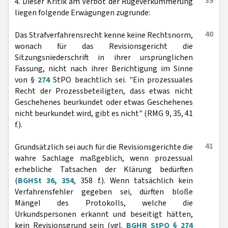
39
4. Dieser Kritik am Verbot der Rügeverkümmerung
liegen folgende Erwägungen zugrunde:
40
Das Strafverfahrensrecht kenne keine Rechtsnorm,
wonach für das Revisionsgericht die
Sitzungsniederschrift in ihrer ursprünglichen
Fassung, nicht nach ihrer Berichtigung im Sinne
von §
274
StPO beachtlich sei. "Ein prozessuales
Recht der Prozessbeteiligten, dass etwas nicht
Geschehenes beurkundet oder etwas Geschehenes
nicht beurkundet wird, gibt es nicht" (RMG 9, 35, 41
f.).
41
Grundsätzlich sei auch für die Revisionsgerichte die
wahre Sachlage maßgeblich, wenn prozessual
erhebliche Tatsachen der Klärung bedürften
(
BGHSt 36, 354
, 358 f.). Wenn tatsächlich kein
Verfahrensfehler gegeben sei, dürften bloße
Mängel des Protokolls, welche die
Urkundspersonen erkannt und beseitigt hätten,
kein Revisionsgrund sein (vgl.
BGHR StPO § 274