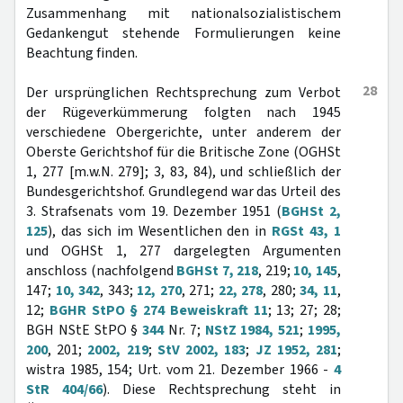
Zusammenhang mit nationalsozialistischem
Gedankengut stehende Formulierungen keine
Beachtung finden.
28
Der ursprünglichen Rechtsprechung zum Verbot
der Rügeverkümmerung folgten nach 1945
verschiedene Obergerichte, unter anderem der
Oberste Gerichtshof für die Britische Zone (OGHSt
1, 277 [m.w.N. 279]; 3, 83, 84), und schließlich der
Bundesgerichtshof. Grundlegend war das Urteil des
3. Strafsenats vom 19. Dezember 1951 (
BGHSt 2,
125
), das sich im Wesentlichen den in
RGSt 43, 1
und OGHSt 1, 277 dargelegten Argumenten
anschloss (nachfolgend
BGHSt 7, 218
, 219;
10, 145
,
147;
10, 342
, 343;
12, 270
, 271;
22, 278
, 280;
34, 11
,
12;
BGHR StPO § 274 Beweiskraft 11
; 13; 27; 28;
BGH NStE StPO §
344
Nr. 7;
NStZ 1984, 521
;
1995,
200
, 201;
2002, 219
;
StV 2002, 183
;
JZ 1952, 281
;
wistra 1985, 154; Urt. vom 21. Dezember 1966 -
4
StR 404/66
). Diese Rechtsprechung steht in