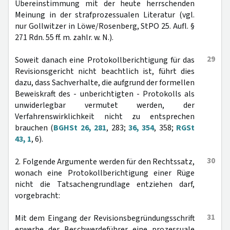
Übereinstimmung mit der heute herrschenden
Meinung in der strafprozessualen Literatur (vgl.
nur Gollwitzer in Löwe/Rosenberg, StPO 25. Aufl. §
271 Rdn. 55 ff. m. zahlr. w. N.).
29
Soweit danach eine Protokollberichtigung für das
Revisionsgericht nicht beachtlich ist, führt dies
dazu, dass Sachverhalte, die aufgrund der formellen
Beweiskraft des - unberichtigten - Protokolls als
unwiderlegbar vermutet werden, der
Verfahrenswirklichkeit nicht zu entsprechen
brauchen (
BGHSt 26, 281
, 283;
36, 354
, 358;
RGSt
43, 1
, 6).
30
2. Folgende Argumente werden für den Rechtssatz,
wonach eine Protokollberichtigung einer Rüge
nicht die Tatsachengrundlage entziehen darf,
vorgebracht:
31
Mit dem Eingang der Revisionsbegründungsschrift
erwerbe der Beschwerdeführer eine prozessuale