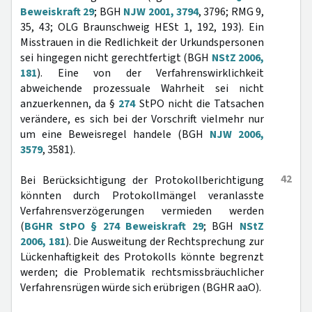
Beweiskraft 29
; BGH
NJW 2001, 3794
, 3796; RMG 9,
35, 43; OLG Braunschweig HESt 1, 192, 193). Ein
Misstrauen in die Redlichkeit der Urkundspersonen
sei hingegen nicht gerechtfertigt (BGH
NStZ 2006,
181
). Eine von der Verfahrenswirklichkeit
abweichende prozessuale Wahrheit sei nicht
anzuerkennen, da §
274
StPO nicht die Tatsachen
verändere, es sich bei der Vorschrift vielmehr nur
um eine Beweisregel handele (BGH
NJW 2006,
3579
, 3581).
42
Bei Berücksichtigung der Protokollberichtigung
könnten durch Protokollmängel veranlasste
Verfahrensverzögerungen vermieden werden
(
BGHR StPO § 274 Beweiskraft 29
; BGH
NStZ
2006, 181
). Die Ausweitung der Rechtsprechung zur
Lückenhaftigkeit des Protokolls könnte begrenzt
werden; die Problematik rechtsmissbräuchlicher
Verfahrensrügen würde sich erübrigen (BGHR aaO).