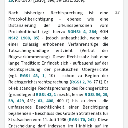
29
; RG GA 57 [1910], 396; JW 1932, 3109).
27
Nach bisheriger Rechtsprechung ist eine
Protokollberichtigung - ebenso wie eine
Distanzierung der Urkundspersonen vom
Protokollinhalt (vgl. hierzu
BGHSt 4, 364
; BGH
NStZ 1988, 85
) - jedoch unbeachtlich, wenn sie
einer zulässig erhobenen Verfahrensrüge die
Tatsachengrundlage entzieht (Verbot der
Rügeverkümmerung). Dieser Rechtssatz hat eine
lange Tradition: Er findet sich - aufbauend auf der
Rechtsprechung der preußischen Obergerichte
(vgl.
RGSt 43, 1
, 10) - schon zu Beginn der
Reichsgerichtsrechtsprechung (
RGSt 2, 76
, 77 f.). Er
blieb ständige Rechtsprechung des Reichsgerichts
(grundlegend
RGSt 43, 1
m.w.N.; ferner
RGSt 56, 29
;
59, 429
, 431;
63, 408
, 409 f.) bis zu dem - die
umfassende Beachtlichkeit einer Berichtigung
bejahenden - Beschluss des Großen Strafsenats für
Strafsachen vom 11. Juli 1936 (
RGSt 70, 241
). Diese
Entscheidung darf indessen im Hinblick auf im