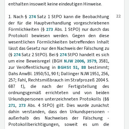
enthalten insoweit keine eindeutigen Hinweise.
22
1. Nach §
274
Satz 1 StPO kann die Beobachtung
der für die Hauptverhandlung vorgeschriebenen
Förmlichkeiten (§
273
Abs. 1 StPO) nur durch das
Protokoll bewiesen werden. Gegen den diese
wesentlichen Förmlichkeiten betreffenden Inhalt
lässt das Gesetz nur den Nachweis der Fälschung zu
(§
274
Satz 2 StPO). Bei §
274
StPO handelt es sich
um eine Beweisregel (BGH
NJW 2006, 3579
, 3581,
zur Veröffentlichung in
BGHSt 51, 88
bestimmt;
Dahs AnwBl. 1950/51, 90 f.; Dallinger NJW 1951, 256,
257; Fahl, Rechtsmißbrauch im Strafprozeß 2004 S.
687 f.), die nach der Fertigstellung des
ordnungsgemäß errichteten und von beiden
Urkundspersonen unterzeichneten Protokolls (§§
271
,
273
Abs. 4 StPO) gilt. Dies wurde zunächst
dahin verstanden, dass den Urkundspersonen -
außerhalb des Nachweises der Fälschung -
Protokollberichtigungen, soweit es um die