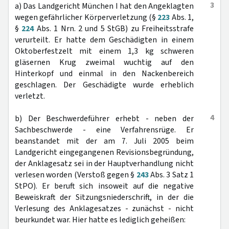
3
a) Das Landgericht München I hat den Angeklagten
wegen gefährlicher Körperverletzung (§
223
Abs. 1,
§
224
Abs. 1 Nrn. 2 und 5 StGB) zu Freiheitsstrafe
verurteilt. Er hatte dem Geschädigten in einem
Oktoberfestzelt mit einem 1,3 kg schweren
gläsernen Krug zweimal wuchtig auf den
Hinterkopf und einmal in den Nackenbereich
geschlagen. Der Geschädigte wurde erheblich
verletzt.
4
b) Der Beschwerdeführer erhebt - neben der
Sachbeschwerde - eine Verfahrensrüge. Er
beanstandet mit der am 7. Juli 2005 beim
Landgericht eingegangenen Revisionsbegründung,
der Anklagesatz sei in der Hauptverhandlung nicht
verlesen worden (Verstoß gegen §
243
Abs. 3 Satz 1
StPO). Er beruft sich insoweit auf die negative
Beweiskraft der Sitzungsniederschrift, in der die
Verlesung des Anklagesatzes - zunächst - nicht
beurkundet war. Hier hatte es lediglich geheißen: