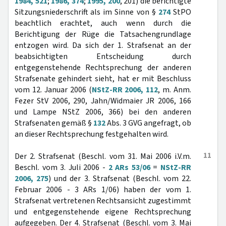
1984, 521
;
1986, 374
;
1995, 200
, 201) die berichtigte
Sitzungsniederschrift als im Sinne von §
274
StPO
beachtlich erachtet, auch wenn durch die
Berichtigung der Rüge die Tatsachengrundlage
entzogen wird. Da sich der 1. Strafsenat an der
beabsichtigten Entscheidung durch
entgegenstehende Rechtsprechung der anderen
Strafsenate gehindert sieht, hat er mit Beschluss
vom 12. Januar 2006 (
NStZ-RR 2006, 112
, m. Anm.
Fezer StV 2006, 290, Jahn/Widmaier JR 2006, 166
und Lampe NStZ 2006, 366) bei den anderen
Strafsenaten gemäß §
132
Abs. 3 GVG angefragt, ob
an dieser Rechtsprechung festgehalten wird.
11
Der 2. Strafsenat (Beschl. vom 31. Mai 2006 i.V.m.
Beschl. vom 3. Juli 2006 -
2 ARs 53/06
=
NStZ-RR
2006, 275
) und der 3. Strafsenat (Beschl. vom 22.
Februar 2006 - 3 ARs 1/06) haben der vom 1.
Strafsenat vertretenen Rechtsansicht zugestimmt
und entgegenstehende eigene Rechtsprechung
aufgegeben. Der 4. Strafsenat (Beschl. vom 3. Mai