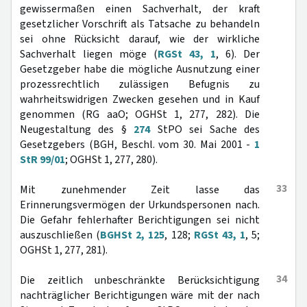
gewissermaßen einen Sachverhalt, der kraft
gesetzlicher Vorschrift als Tatsache zu behandeln
sei ohne Rücksicht darauf, wie der wirkliche
Sachverhalt liegen möge (
RGSt 43, 1
, 6). Der
Gesetzgeber habe die mögliche Ausnutzung einer
prozessrechtlich zulässigen Befugnis zu
wahrheitswidrigen Zwecken gesehen und in Kauf
genommen (RG aaO; OGHSt 1, 277, 282). Die
Neugestaltung des §
274
StPO sei Sache des
Gesetzgebers (BGH, Beschl. vom 30. Mai 2001 -
1
StR 99/01
; OGHSt 1, 277, 280).
33
Mit zunehmender Zeit lasse das
Erinnerungsvermögen der Urkundspersonen nach.
Die Gefahr fehlerhafter Berichtigungen sei nicht
auszuschließen (
BGHSt 2, 125
, 128;
RGSt 43, 1
, 5;
OGHSt 1, 277, 281).
34
Die zeitlich unbeschränkte Berücksichtigung
nachträglicher Berichtigungen wäre mit der nach