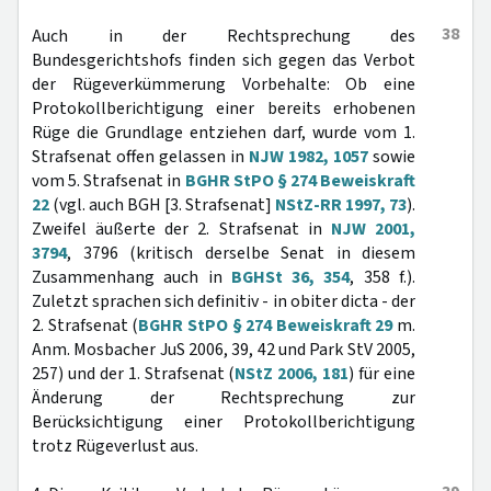
38
Auch in der Rechtsprechung des
Bundesgerichtshofs finden sich gegen das Verbot
der Rügeverkümmerung Vorbehalte: Ob eine
Protokollberichtigung einer bereits erhobenen
Rüge die Grundlage entziehen darf, wurde vom 1.
Strafsenat offen gelassen in
NJW 1982, 1057
sowie
vom 5. Strafsenat in
BGHR StPO § 274 Beweiskraft
22
(vgl. auch BGH [3. Strafsenat]
NStZ-RR 1997, 73
).
Zweifel äußerte der 2. Strafsenat in
NJW 2001,
3794
, 3796 (kritisch derselbe Senat in diesem
Zusammenhang auch in
BGHSt 36, 354
, 358 f.).
Zuletzt sprachen sich definitiv - in obiter dicta - der
2. Strafsenat (
BGHR StPO § 274 Beweiskraft 29
m.
Anm. Mosbacher JuS 2006, 39, 42 und Park StV 2005,
257) und der 1. Strafsenat (
NStZ 2006, 181
) für eine
Änderung der Rechtsprechung zur
Berücksichtigung einer Protokollberichtigung
trotz Rügeverlust aus.