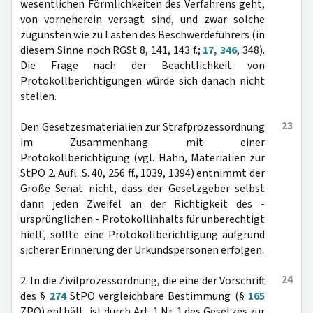
wesentlichen Förmlichkeiten des Verfahrens geht,
von vorneherein versagt sind, und zwar solche
zugunsten wie zu Lasten des Beschwerdeführers (in
diesem Sinne noch RGSt 8, 141, 143 f.;
17, 346
, 348).
Die Frage nach der Beachtlichkeit von
Protokollberichtigungen würde sich danach nicht
stellen.
23
Den Gesetzesmaterialien zur Strafprozessordnung
im Zusammenhang mit einer
Protokollberichtigung (vgl. Hahn, Materialien zur
StPO 2. Aufl. S. 40, 256 ff., 1039, 1394) entnimmt der
Große Senat nicht, dass der Gesetzgeber selbst
dann jeden Zweifel an der Richtigkeit des -
ursprünglichen - Protokollinhalts für unberechtigt
hielt, sollte eine Protokollberichtigung aufgrund
sicherer Erinnerung der Urkundspersonen erfolgen.
24
2. In die Zivilprozessordnung, die eine der Vorschrift
des §
274
StPO vergleichbare Bestimmung (§
165
ZPO) enthält, ist durch Art. 1 Nr. 1 des Gesetzes zur