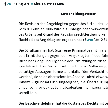
§
261
StPO; Art.
6
Abs. 1 Satz 1 EMRK
Entscheidungstenor
Die Revision des Angeklagten gegen das Urteil des L
vom 8. Februar 2006 wird als unbegründet verworfen
des Urteils auf Grund der Revisionsrechtfertigung ke
Nachteil des Angeklagten ergeben hat (§
349
Abs. 2 St
Die Strafkammer hat (u.a.) eine Kriminalbeamtin als 
den Ermittlungen gegen den Angeklagten "federführen
Diese hat Gang und Ergebnis der Ermittlungen "detai
geschildert. Der Senat teilt nicht die Auffassung
derartige Aussagen könne allenfalls "der Verdacht 
werden", sie seien aber schon im Ansatz - nicht etwa 
Inhalts - grundsätzlich ungeeignet, die Überzeugun
eines vom Angeklagten abgelegten nur pauschal
vermitteln.
Der Beschwerdeführer hat die Kosten des Rechtsmittel