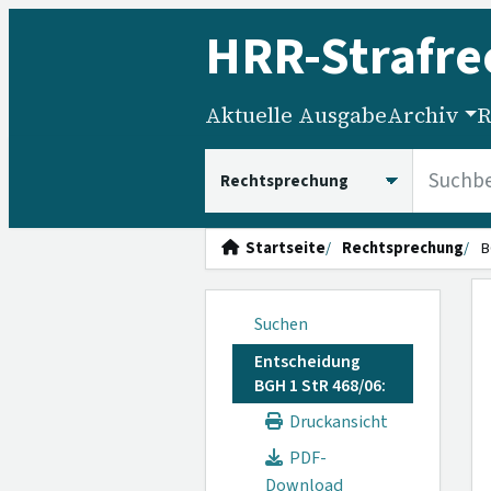
HRR
-Strafre
Aktuelle Ausgabe
Archiv
R
HRRS durchsuchen
Startseite
Rechtsprechung
B
Suchen
Entscheidung
BGH 1 StR 468/06:
Druckansicht
PDF-
Download