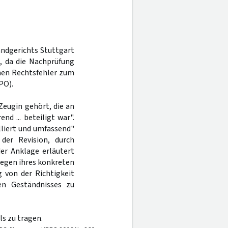
andgerichts Stuttgart
, da die Nachprüfung
inen Rechtsfehler zum
PO).
Zeugin gehört, die an
d ... beteiligt war".
lliert und umfassend"
 der Revision, durch
der Anklage erläutert
wegen ihres konkreten
g von der Richtigkeit
en Geständnisses zu
s zu tragen.