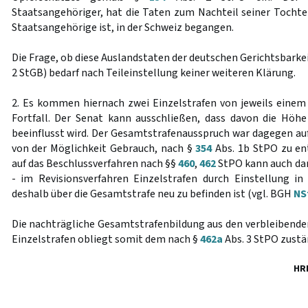
Staatsangehöriger, hat die Taten zum Nachteil seiner Tochter,
Staatsangehörige ist, in der Schweiz begangen.
Die Frage, ob diese Auslandstaten der deutschen Gerichtsbarke
2 StGB) bedarf nach Teileinstellung keiner weiteren Klärung.
2. Es kommen hiernach zwei Einzelstrafen von jeweils eine
Fortfall. Der Senat kann ausschließen, dass davon die Höhe
beeinflusst wird. Der Gesamtstrafenausspruch war dagegen a
von der Möglichkeit Gebrauch, nach §
354
Abs. 1b StPO zu en
auf das Beschlussverfahren nach §§
460
,
462
StPO kann auch dan
- im Revisionsverfahren Einzelstrafen durch Einstellung 
deshalb über die Gesamtstrafe neu zu befinden ist (vgl. BGH
NS
Die nachträgliche Gesamtstrafenbildung aus den verbleibende
Einzelstrafen obliegt somit dem nach §
462a
Abs. 3 StPO zustä
HR