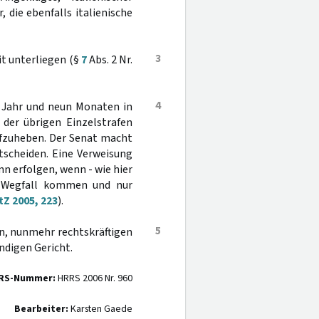
 die ebenfalls italienische
3
it unterliegen (§
7
Abs. 2 Nr.
4
m Jahr und neun Monaten in
 der übrigen Einzelstrafen
ufzuheben. Der Senat macht
tscheiden. Eine Verweisung
n erfolgen, wenn - wie hier
in Wegfall kommen und nur
tZ 2005, 223
).
5
n, nunmehr rechtskräftigen
ndigen Gericht.
RS-Nummer:
HRRS 2006 Nr. 960
Bearbeiter:
Karsten Gaede