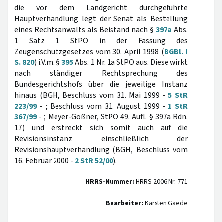
die vor dem Landgericht durchgeführte
Hauptverhandlung legt der Senat als Bestellung
eines Rechtsanwalts als Beistand nach §
397a
Abs.
1 Satz 1 StPO in der Fassung des
Zeugenschutzgesetzes vom 30. April 1998 (
BGBl. I
S. 820
) i.V.m. §
395
Abs. 1 Nr. 1a StPO aus. Diese wirkt
nach ständiger Rechtsprechung des
Bundesgerichtshofs über die jeweilige Instanz
hinaus (BGH, Beschluss vom 31. Mai 1999 -
5 StR
223/99
- ; Beschluss vom 31. August 1999 -
1 StR
367/99
- ; Meyer-Goßner, StPO 49. Aufl. § 397a Rdn.
17) und erstreckt sich somit auch auf die
Revisionsinstanz einschließlich der
Revisionshauptverhandlung (BGH, Beschluss vom
16. Februar 2000 -
2 StR 52/00
).
HRRS-Nummer:
HRRS 2006 Nr. 771
Bearbeiter:
Karsten Gaede