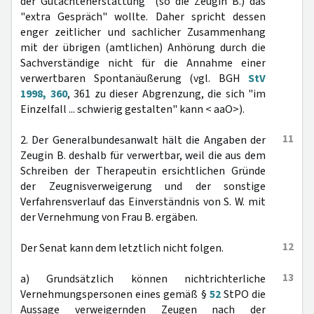
der Gutachtenerstattung" (so die Zeugin B.) das
"extra Gespräch" wollte. Daher spricht dessen
enger zeitlicher und sachlicher Zusammenhang
mit der übrigen (amtlichen) Anhörung durch die
Sachverständige nicht für die Annahme einer
verwertbaren Spontanäußerung (vgl. BGH
StV
1998, 360
, 361 zu dieser Abgrenzung, die sich "im
Einzelfall ... schwierig gestalten" kann < aaO>).
11
2. Der Generalbundesanwalt hält die Angaben der
Zeugin B. deshalb für verwertbar, weil die aus dem
Schreiben der Therapeutin ersichtlichen Gründe
der Zeugnisverweigerung und der sonstige
Verfahrensverlauf das Einverständnis von S. W. mit
der Vernehmung von Frau B. ergäben.
12
Der Senat kann dem letztlich nicht folgen.
13
a) Grundsätzlich können nichtrichterliche
Vernehmungspersonen eines gemäß §
52
StPO die
Aussage verweigernden Zeugen nach der