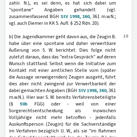
zahlr. N.), es sei denn, es hat sich dabei um
"spontane" Angaben gehandelt (vgl.
zusammenfassend BGH
StV 1998, 360
, 361 m.w.N.;
vgl. auch Diemer in KK 5. Aufl. § 252 Rdn. 20).
10
b) Die Jugendkammer geht davon aus, die Zeugin B.
habe über eine spontane und daher verwertbare
Äußerung von S. W. berichtet. Dies folge nicht
zuletzt daraus, dass das "extra Gespräch" auf deren
Wunsch stattfand. Selbst wenn die Initiative zum
Kontakt mit einer amtlichen Stelle vom (später
die Aussage verweigernden) Zeugen ausgeht, führt
dies aber nicht zwingend zur Verwertbarkeit der
dabei gemachten Angaben (BGH
StV 1998, 360
, 361
m.w.N.). Hier war S. W. bereits Verfahrensbeteiligte
(§
50b
FGG) oder - weil von einer
Sorgerechtsentscheidung als inzwischen
Volljährige nicht mehr betroffen - jedenfalls
Auskunftsperson (Zeugin) für die Sachverständige
im Verfahren bezüglich U. W., als sie "im Rahmen