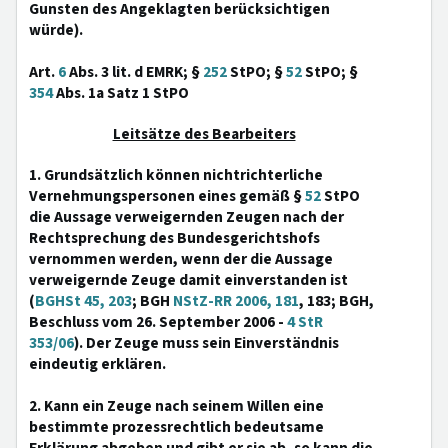
Gunsten des Angeklagten berücksichtigen
würde).
Art.
6
Abs. 3 lit. d EMRK; §
252
StPO; §
52
StPO; §
354
Abs. 1a Satz 1 StPO
Leitsätze des Bearbeiters
1. Grundsätzlich können nichtrichterliche
Vernehmungspersonen eines gemäß §
52
StPO
die Aussage verweigernden Zeugen nach der
Rechtsprechung des Bundesgerichtshofs
vernommen werden, wenn der die Aussage
verweigernde Zeuge damit einverstanden ist
(
BGHSt 45, 203
; BGH
NStZ-RR 2006, 181
, 183; BGH,
Beschluss vom 26. September 2006 -
4 StR
353/06
). Der Zeuge muss sein Einverständnis
eindeutig erklären.
2. Kann ein Zeuge nach seinem Willen eine
bestimmte prozessrechtlich bedeutsame