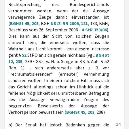
Rechtsprechung des Bundesgerichtshofs
vernommen werden, wenn der die Aussage
verweigernde Zeuge damit einverstanden ist
(
BGHSt 45, 203
; BGH
NStZ-RR 2006, 181
, 183; BGH,
Beschluss vom 26. September 2006 -
4 StR 353/06
).
Dies kann aus der Sicht von solchen Zeugen
sinnvoll sein, die einerseits wollen, dass die
Wahrheit ans Licht kommt - von diesem Interesse
geht §
52
StPO an sich gerade nicht aus (vgl.
BGHSt
12, 235
, 239 <GS>; w. N. b. Senge in KK 5. Aufl. § 52
Rdn. 1) -, sich andererseits aber z. B. vor
"retraumatisierender" (erneuter) Vernehmung
schützen wollen. In einem solchen Fall muss sich
das Gericht allerdings schon im Hinblick auf die
fehlende Möglichkeit der unmittelbaren Befragung
des die Aussage verweigernden Zeugen des
begrenzten Beweiswerts der Aussage der
Verhörsperson bewusst sein (
BGHSt 45, 203
, 208).
14
b) Der Senat hat jedoch Bedenken gegen die