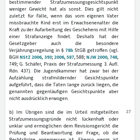
bestimmender Strafzumessungsgesichtspunkt
weniger Gewicht hat als sonst. Dies gilt nicht
zuletzt für Fälle, wenn das vom eigenen Vater
missbrauchte Kind erst im Erwachsenenalter die
Kraft zu der Aufarbeitung des Geschehens mit Hilfe
einer Strafanzeige findet. Deshalb hat der
Gesetzgeber auch die besondere
Verjährungsregelung in §
78b
StGB getroffen (vgl.
BGH
NStZ 2006, 393
;
2006, 587
, 588;
NJW 2000, 748
,
749; G. Schäfer, Praxis der Strafzumessung 3. Aufl.
Rdn. 437). Die Jugendkammer hat zwar bei der
Aufzählung strafmildernder Gesichtspunkte
aufgeführt, dass die Taten lange zurück liegen, die
genannten gegenläufigen Gesichtspunkte aber
nicht ausdrücklich erwogen.
27
b) Im Übrigen sind die im Urteil mitgeteilten
Strafzumessungsgründe nicht lückenhaft oder
unklar und ermöglichen dem Revisionsgericht die
Prüfung und Beantwortung der Frage, ob die
Rechtsfolge angemessen ist. Ebenso wenig ist