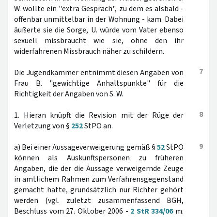
W. wollte ein "extra Gespräch", zu dem es alsbald -
offenbar unmittelbar in der Wohnung - kam. Dabei
äußerte sie die Sorge, U. würde vom Vater ebenso
sexuell missbraucht wie sie, ohne den ihr
widerfahrenen Missbrauch näher zu schildern.
7
Die Jugendkammer entnimmt diesen Angaben von
Frau B. "gewichtige Anhaltspunkte" für die
Richtigkeit der Angaben von S. W.
8
1. Hieran knüpft die Revision mit der Rüge der
Verletzung von §
252
StPO an.
9
a) Bei einer Aussageverweigerung gemäß §
52
StPO
können als Auskunftspersonen zu früheren
Angaben, die der die Aussage verweigernde Zeuge
in amtlichem Rahmen zum Verfahrensgegenstand
gemacht hatte, grundsätzlich nur Richter gehört
werden (vgl. zuletzt zusammenfassend BGH,
Beschluss vom 27. Oktober 2006 -
2 StR 334/06
m.