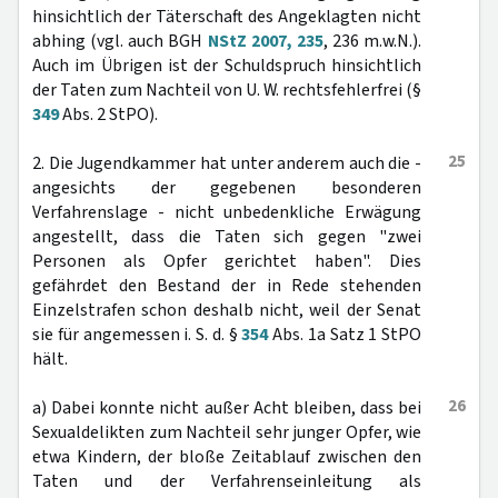
hinsichtlich der Täterschaft des Angeklagten nicht
abhing (vgl. auch BGH
NStZ 2007, 235
, 236 m.w.N.).
Auch im Übrigen ist der Schuldspruch hinsichtlich
der Taten zum Nachteil von U. W. rechtsfehlerfrei (§
349
Abs. 2 StPO).
25
2. Die Jugendkammer hat unter anderem auch die -
angesichts der gegebenen besonderen
Verfahrenslage - nicht unbedenkliche Erwägung
angestellt, dass die Taten sich gegen "zwei
Personen als Opfer gerichtet haben". Dies
gefährdet den Bestand der in Rede stehenden
Einzelstrafen schon deshalb nicht, weil der Senat
sie für angemessen i. S. d. §
354
Abs. 1a Satz 1 StPO
hält.
26
a) Dabei konnte nicht außer Acht bleiben, dass bei
Sexualdelikten zum Nachteil sehr junger Opfer, wie
etwa Kindern, der bloße Zeitablauf zwischen den
Taten und der Verfahrenseinleitung als