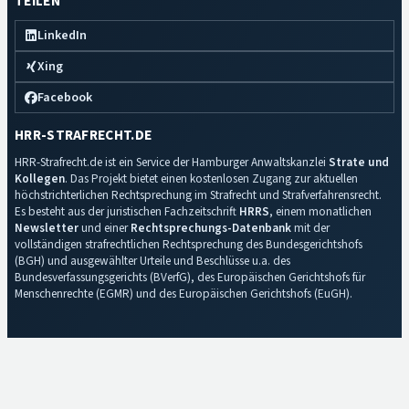
TEILEN
LinkedIn
Xing
Facebook
HRR-STRAFRECHT.DE
HRR-Strafrecht.de ist ein Service der Hamburger Anwaltskanzlei
Strate und
Kollegen
. Das Projekt bietet einen kostenlosen Zugang zur aktuellen
höchstrichterlichen Rechtsprechung im Strafrecht und Strafverfahrensrecht.
Es besteht aus der juristischen Fachzeitschrift
HRRS
, einem monatlichen
Newsletter
und einer
Rechtsprechungs-Datenbank
mit der
vollständigen strafrechtlichen Rechtsprechung des Bundesgerichtshofs
(BGH) und ausgewählter Urteile und Beschlüsse u.a. des
Bundesverfassungsgerichts (BVerfG), des Europäischen Gerichtshofs für
Menschenrechte (EGMR) und des Europäischen Gerichtshofs (EuGH).
Impressum
·
Datenschutz