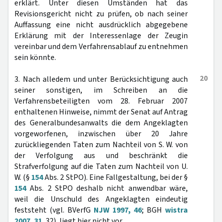
erklärt. Unter diesen Umständen hat das
Revisionsgericht nicht zu prüfen, ob nach seiner
Auffassung eine nicht ausdrücklich abgegebene
Erklärung mit der Interessenlage der Zeugin
vereinbar und dem Verfahrensablauf zu entnehmen
sein könnte.
20
3. Nach alledem und unter Berücksichtigung auch
seiner sonstigen, im Schreiben an die
Verfahrensbeteiligten vom 28. Februar 2007
enthaltenen Hinweise, nimmt der Senat auf Antrag
des Generalbundesanwalts die dem Angeklagten
vorgeworfenen, inzwischen über 20 Jahre
zurückliegenden Taten zum Nachteil von S. W. von
der Verfolgung aus und beschränkt die
Strafverfolgung auf die Taten zum Nachteil von U.
W. (§
154
Abs. 2 StPO). Eine Fallgestaltung, bei der §
154
Abs. 2 StPO deshalb nicht anwendbar wäre,
weil die Unschuld des Angeklagten eindeutig
feststeht (vgl. BVerfG
NJW 1997, 46
; BGH
wistra
2007, 31
, 32), liegt hier nicht vor.