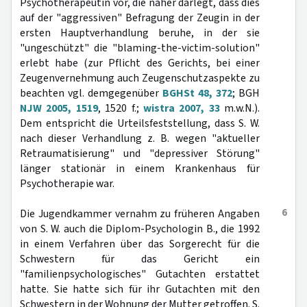
Psychotherapeutin vor, die näher darlegt, dass dies
auf der "aggressiven" Befragung der Zeugin in der
ersten Hauptverhandlung beruhe, in der sie
"ungeschützt" die "blaming-the-victim-solution"
erlebt habe (zur Pflicht des Gerichts, bei einer
Zeugenvernehmung auch Zeugenschutzaspekte zu
beachten vgl. demgegenüber
BGHSt 48, 372
; BGH
NJW 2005, 1519
, 1520 f.;
wistra 2007, 33
m.w.N.).
Dem entspricht die Urteilsfeststellung, dass S. W.
nach dieser Verhandlung z. B. wegen "aktueller
Retraumatisierung" und "depressiver Störung"
länger stationär in einem Krankenhaus für
Psychotherapie war.
6
Die Jugendkammer vernahm zu früheren Angaben
von S. W. auch die Diplom-Psychologin B., die 1992
in einem Verfahren über das Sorgerecht für die
Schwestern für das Gericht ein
"familienpsychologisches" Gutachten erstattet
hatte. Sie hatte sich für ihr Gutachten mit den
Schwestern in der Wohnung der Mutter getroffen. S.