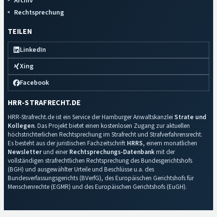
Archiv
Rechtsprechung
TEILEN
LinkedIn
Xing
Facebook
HRR-STRAFRECHT.DE
HRR-Strafrecht.de ist ein Service der Hamburger Anwaltskanzlei
Strate und
Kollegen
. Das Projekt bietet einen kostenlosen Zugang zur aktuellen
höchstrichterlichen Rechtsprechung im Strafrecht und Strafverfahrensrecht.
Es besteht aus der juristischen Fachzeitschrift
HRRS
, einem monatlichen
Newsletter
und einer
Rechtsprechungs-Datenbank
mit der
vollständigen strafrechtlichen Rechtsprechung des Bundesgerichtshofs
(BGH) und ausgewählter Urteile und Beschlüsse u.a. des
Bundesverfassungsgerichts (BVerfG), des Europäischen Gerichtshofs für
Menschenrechte (EGMR) und des Europäischen Gerichtshofs (EuGH).
Impressum
·
Datenschutz